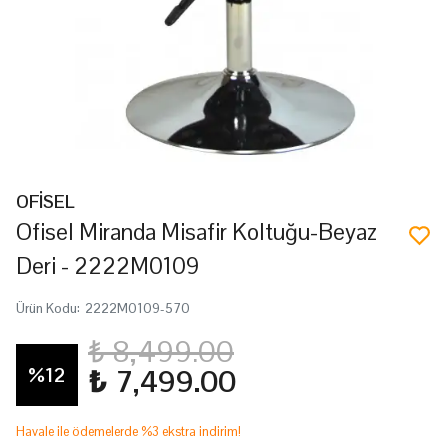
OFİSEL
Ofisel Miranda Misafir Koltuğu-Beyaz
Deri - 2222M0109
Ürün Kodu
:
2222M0109-570
₺ 8,499.00
%
12
₺ 7,499.00
Havale ile ödemelerde %3 ekstra indirim!