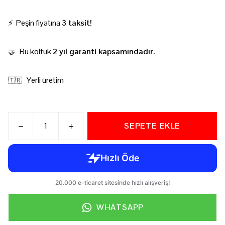
⚡ Peşin fiyatına
3 taksit!
Bu koltuk
2 yıl garanti kapsamındadır.
🤝
Yerli üretim
🇹🇷
SEPETE EKLE
WHATSAPP