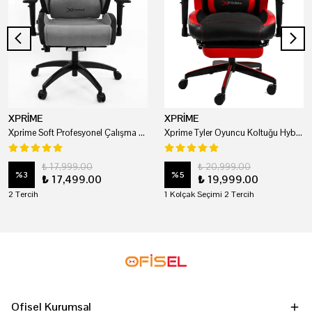
XPRİME
XPRİME
Xprime Soft Profesyonel Çalışma Ve Oyuncu Koltuğu
Xprime Tyler Oyuncu Koltuğu Hybrid Kumaş Kırmızı
₺ 17,999.00
₺ 20,999.00
%
3
%
5
₺ 17,499.00
₺ 19,999.00
2 Tercih
1 Kolçak Seçimi 2 Tercih
Ofisel Kurumsal