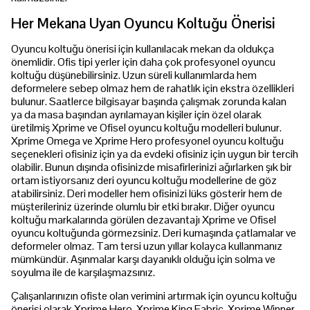
Her Mekana Uyan Oyuncu Koltuğu Önerisi
Oyuncu koltuğu önerisi için kullanılacak mekan da oldukça
önemlidir. Ofis tipi yerler için daha çok profesyonel oyuncu
koltuğu düşünebilirsiniz. Uzun süreli kullanımlarda hem
deformelere sebep olmaz hem de rahatlık için ekstra özellikleri
bulunur. Saatlerce bilgisayar başında çalışmak zorunda kalan
ya da masa başından ayrılamayan kişiler için özel olarak
üretilmiş Xprime ve Ofisel oyuncu koltuğu modelleri bulunur.
Xprime Omega ve Xprime Hero profesyonel oyuncu koltuğu
seçenekleri ofisiniz için ya da evdeki ofisiniz için uygun bir tercih
olabilir. Bunun dışında ofisinizde misafirlerinizi ağırlarken şık bir
ortam istiyorsanız deri oyuncu koltuğu modellerine de göz
atabilirsiniz. Deri modeller hem ofisinizi lüks gösterir hem de
müşterileriniz üzerinde olumlu bir etki bırakır. Diğer oyuncu
koltuğu markalarında görülen dezavantajı Xprime ve Ofisel
oyuncu koltuğunda görmezsiniz. Deri kumaşında çatlamalar ve
deformeler olmaz. Tam tersi uzun yıllar kolayca kullanmanız
mümkündür. Aşınmalar karşı dayanıklı olduğu için solma ve
soyulma ile de karşılaşmazsınız.
Çalışanlarınızın ofiste olan verimini artırmak için oyuncu koltuğu
önerisi olarak Xprime Hero, Xprime King Fabric, Xprime Winner