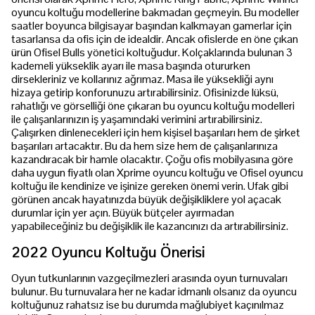
oyuncu koltuğu modellerine bakmadan geçmeyin. Bu modeller
saatler boyunca bilgisayar başından kalkmayan gamerlar için
tasarlansa da ofis için de idealdir. Ancak ofislerde en öne çıkan
ürün Ofisel Bulls yönetici koltuğudur. Kolçaklarında bulunan 3
kademeli yükseklik ayarı ile masa başında otururken
dirsekleriniz ve kollarınız ağrımaz. Masa ile yüksekliği aynı
hizaya getirip konforunuzu artırabilirsiniz. Ofisinizde lüksü,
rahatlığı ve görselliği öne çıkaran bu oyuncu koltuğu modelleri
ile çalışanlarınızın iş yaşamındaki verimini artırabilirsiniz.
Çalışırken dinlenecekleri için hem kişisel başarıları hem de şirket
başarıları artacaktır. Bu da hem size hem de çalışanlarınıza
kazandıracak bir hamle olacaktır. Çoğu ofis mobilyasına göre
daha uygun fiyatlı olan Xprime oyuncu koltuğu ve Ofisel oyuncu
koltuğu ile kendinize ve işinize gereken önemi verin. Ufak gibi
görünen ancak hayatınızda büyük değişikliklere yol açacak
durumlar için yer açın. Büyük bütçeler ayırmadan
yapabileceğiniz bu değişiklik ile kazancınızı da artırabilirsiniz.
2022 Oyuncu Koltuğu Önerisi
Oyun tutkunlarının vazgeçilmezleri arasında oyun turnuvaları
bulunur. Bu turnuvalara her ne kadar idmanlı olsanız da oyuncu
koltuğunuz rahatsız ise bu durumda mağlubiyet kaçınılmaz