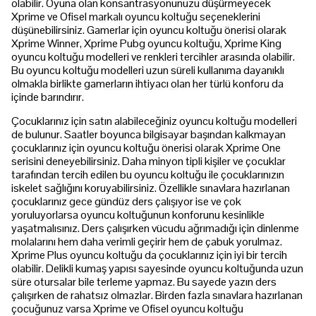
olabilir. Oyuna olan konsantrasyonunuzu düşürmeyecek
Xprime ve Ofisel markalı oyuncu koltuğu seçeneklerini
düşünebilirsiniz. Gamerlar için oyuncu koltuğu önerisi olarak
Xprime Winner, Xprime Pubg oyuncu koltuğu, Xprime King
oyuncu koltuğu modelleri ve renkleri tercihler arasında olabilir.
Bu oyuncu koltuğu modelleri uzun süreli kullanıma dayanıklı
olmakla birlikte gamerların ihtiyacı olan her türlü konforu da
içinde barındırır.
Çocuklarınız için satın alabileceğiniz oyuncu koltuğu modelleri
de bulunur. Saatler boyunca bilgisayar başından kalkmayan
çocuklarınız için oyuncu koltuğu önerisi olarak Xprime One
serisini deneyebilirsiniz. Daha minyon tipli kişiler ve çocuklar
tarafından tercih edilen bu oyuncu koltuğu ile çocuklarınızın
iskelet sağlığını koruyabilirsiniz. Özellikle sınavlara hazırlanan
çocuklarınız gece gündüz ders çalışıyor ise ve çok
yoruluyorlarsa oyuncu koltuğunun konforunu kesinlikle
yaşatmalısınız. Ders çalışırken vücudu ağrımadığı için dinlenme
molalarını hem daha verimli geçirir hem de çabuk yorulmaz.
Xprime Plus oyuncu koltuğu da çocuklarınız için iyi bir tercih
olabilir. Delikli kumaş yapısı sayesinde oyuncu koltuğunda uzun
süre otursalar bile terleme yapmaz. Bu sayede yazın ders
çalışırken de rahatsız olmazlar. Birden fazla sınavlara hazırlanan
çocuğunuz varsa Xprime ve Ofisel oyuncu koltuğu