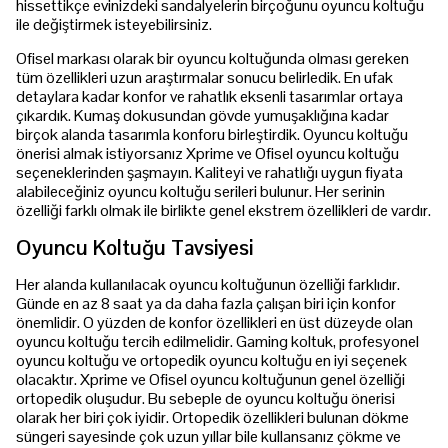
hissettikçe evinizdeki sandalyelerin birçoğunu oyuncu koltuğu
ile değiştirmek isteyebilirsiniz.
Ofisel markası olarak bir oyuncu koltuğunda olması gereken
tüm özellikleri uzun araştırmalar sonucu belirledik. En ufak
detaylara kadar konfor ve rahatlık eksenli tasarımlar ortaya
çıkardık. Kumaş dokusundan gövde yumuşaklığına kadar
birçok alanda tasarımla konforu birleştirdik. Oyuncu koltuğu
önerisi almak istiyorsanız Xprime ve Ofisel oyuncu koltuğu
seçeneklerinden şaşmayın. Kaliteyi ve rahatlığı uygun fiyata
alabileceğiniz oyuncu koltuğu serileri bulunur. Her serinin
özelliği farklı olmak ile birlikte genel ekstrem özellikleri de vardır.
Oyuncu Koltuğu Tavsiyesi
Her alanda kullanılacak oyuncu koltuğunun özelliği farklıdır.
Günde en az 8 saat ya da daha fazla çalışan biri için konfor
önemlidir. O yüzden de konfor özellikleri en üst düzeyde olan
oyuncu koltuğu tercih edilmelidir. Gaming koltuk, profesyonel
oyuncu koltuğu ve ortopedik oyuncu koltuğu en iyi seçenek
olacaktır. Xprime ve Ofisel oyuncu koltuğunun genel özelliği
ortopedik oluşudur. Bu sebeple de oyuncu koltuğu önerisi
olarak her biri çok iyidir. Ortopedik özellikleri bulunan dökme
süngeri sayesinde çok uzun yıllar bile kullansanız çökme ve