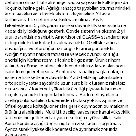
deforme olmaz. Hafızalı sünger yapısı sayesinde kalktığınızda
ilk günkü haline gelir. Ağırlığı rahatça taşıyabilen oturma minderi,
krom ayakları ve tekerlek sistemi dayanıklıdır. Yıllarca
kullansanız bile deforme ve kırılmalar olmaz. Ayak
tekerleklerinin 5 yıllık garanti süresi dayanıklılık konusunda ne
kadar da iyi olduğunu gösterir. Gövde sistemi ve aksamı 2 yıl
ürün garantisine sahiptir. Amortisörleri CLASS4 standardında
olduğu için kolay kolay bozulmayacaktır. Özellikle sırtınızı
dayadığınız ve oturduğunuz sünger kısmı ergonomiktir.
Aldığınız fiyatın hakkını fazlası ile verecek oyuncu koltuğu
önerisi için Xprime resmi sitesine bir göz atın. Ürünleri hem
yakından görme fırsatınız olur hem de aklınızda var olan soru
işaretlerin giderebilirsiniz. Konforu ve rahatlığı sağlamak için
esneme hareketlerine duyarlıdır. 2 adet eklenip çıkarılabilen
ortopedik yastık sayesinde uzun süre bile otursanız rahatsız
olmazsınız. 7 kademeli yükseklik özelliği piyasada bulunan
birçok oyuncu koltuğunda bulunmaz. Kademeli ayarlama
özelliği bulunsa bile 3 kademeden fazlası yoktur. Xprime ve
Ofisel oyuncu koltuğu önerisine gerek duymadan bu markanın
ürününü alabilirsiniz. Multi tilt özelliği sayesinde hangi yükseklik
kademesine getirirseniz oyuncu koltuğu o yükseklikte kalır.
Kendi kendine aşağı doğru inip belinizi ve sırtınızı ağrıtmaz.
Ayrıca sürekli yükseklik kademesi de ayarlamak zorunda
kalmazsınız.