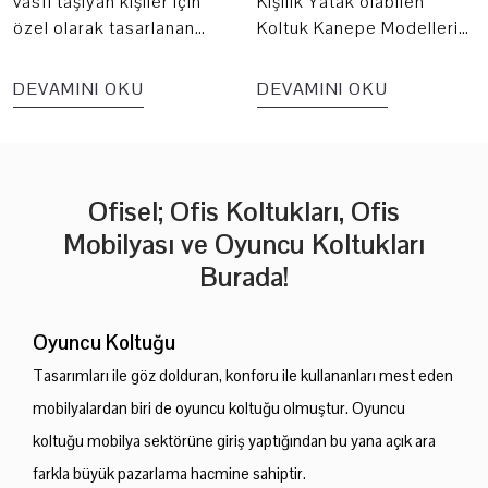
vasfı taşıyan kişiler için
Kişilik Yatak olabilen
özel olarak tasarlanan
Koltuk Kanepe Modelleri
makam koltuğu tüm
hakkında Nedir ve
vücudu destekler. Bu da
Nereden Alınmalıdır
DEVAMINI OKU
DEVAMINI OKU
çalışırken yorgunluk
Hakkında detaylı bilgiye
hissetmemelerine olanak
bu yazımızdan
sağlar.
ulaşabilirisiniz.
Ofisel; Ofis Koltukları, Ofis
Mobilyası ve Oyuncu Koltukları
Burada!
Oyuncu Koltuğu
Tasarımları ile göz dolduran, konforu ile kullananları mest eden
mobilyalardan biri de oyuncu koltuğu olmuştur. Oyuncu
koltuğu mobilya sektörüne giriş yaptığından bu yana açık ara
farkla büyük pazarlama hacmine sahiptir.