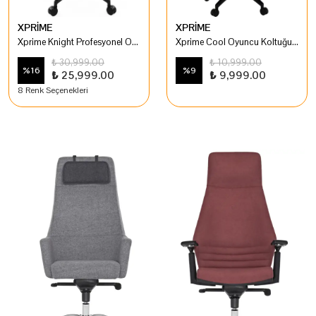
XPRİME
XPRİME
Xprime Knight Profesyonel Oyuncu Koltuğu
Xprime Cool Oyuncu Koltuğu (Kumaş)
₺ 30,999.00
₺ 10,999.00
%
16
%
9
₺ 25,999.00
₺ 9,999.00
8 Renk Seçenekleri