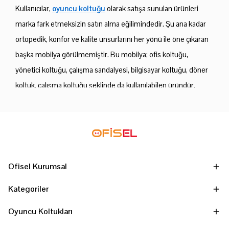
Kullanıcılar,
oyuncu koltuğu
olarak satışa sunulan ürünleri
marka fark etmeksizin satın alma eğilimindedir. Şu ana kadar
ortopedik, konfor ve kalite unsurlarını her yönü ile öne çıkaran
başka mobilya görülmemiştir. Bu mobilya; ofis koltuğu,
yönetici koltuğu, çalışma sandalyesi, bilgisayar koltuğu, döner
koltuk, çalışma koltuğu şeklinde da kullanılabilen üründür.
Oyuncu koltuğu
özellikleri onun açık ara önde, satış rekorları
kırmasında etkilidir. Oyuncu koltuğunun iskelet sistemini
desteklemesi, ayaklarınızın yere paralel konumlandırılmasını
sağlaması önemini daha da artırır. Bununla birlikte yukarı aşağı
ayarlanabilen kademeli sistemi de tercih edilmesinde büyük
Ofisel Kurumsal
etkendir. Kullanıcılar ve tüketiciler oyuncu koltuğu modelleri ve
Kategoriler
oyuncu koltuğu fiyatları araştırırken bu argümanlara daha da
dikkat eder.
Oyuncu Koltukları
Oyuncu koltuğu özellikleri
ne bakıldığında;