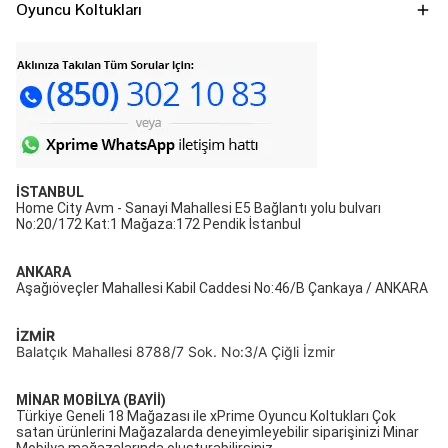
Oyuncu Koltukları
·
Geriye doğru
180°’ye kadar
yatırılabilir.
·
3 boyutlu ve 4 boyutlu kolçaklara sahiptir. Kolçakların
üzerinde bulunan üst yumuşak doku ile kolçakların hareket
kabiliyeti cezp eder.
3D kolçak ve 4D kolçaklar
yukarı aşağı,
öne arkaya, sağa sola, ileri geri hareket ettirilebilir.
·
Hareket ettirilebilen iki adet sırt ve boyun destek yastıkları,
İSTANBUL
magne therapy yastık, ayak uzatma aparatı (Xprime ve Ofisel
Home City Avm - Sanayi Mahallesi E5 Bağlantı yolu bulvarı
No:20/172 Kat:1 Mağaza:172 Pendik İstanbul
markaları için geçerlidir) vardır.
·
Ergonomik yapısı dışında esneme kabiliyeti, kumaş oyuncu
ANKARA
Aşağıöveçler Mahallesi Kabil Caddesi No:46/B Çankaya / ANKARA
koltuğu veya deri oyuncu koltuğu seçeneklerine sahiptir.
·
Oyuncu koltuklarının
120 kg’a kadar ağırlık taşıyıp,
İZMİR
Balatçık Mahallesi 8788/7 Sok. No:3/A Çiğli İzmir
tekerleklerin 160 kg’a kadar ağırlık taşıma kapasitesi
tercih
edilmesinde etkendir.
MİNAR MOBİLYA (BAYİİ)
Türkiye Geneli 18 Mağazası ile xPrime Oyuncu Koltukları Çok
·
Oyuncu koltuğu
geniş veya çocuk oyuncu koltukları şeklinde
satan ürünlerini Mağazalarda deneyimleyebilir siparişinizi Minar
Mobilya mağazalarında oluşturabilirsiniz.