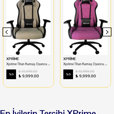
XPRİME
XPRİME
Xprime Titan Kumaş Oyuncu Koltuğu Ekru
Xprime Titan Kumaş Oyuncu Koltuğu Fuşya
₺ 10,999.00
₺ 10,999.00
%
9
%
9
₺ 9,999.00
₺ 9,999.00
En İyilerin Tercihi XPrime