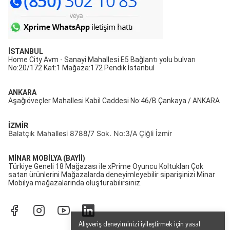
İSTANBUL
Home City Avm - Sanayi Mahallesi E5 Bağlantı yolu bulvarı
No:20/172 Kat:1 Mağaza:172 Pendik İstanbul
ANKARA
Aşağıöveçler Mahallesi Kabil Caddesi No:46/B Çankaya / ANKARA
İZMİR
Balatçık Mahallesi 8788/7 Sok. No:3/A Çiğli İzmir
MİNAR MOBİLYA (BAYİİ)
Türkiye Geneli 18 Mağazası ile xPrime Oyuncu Koltukları Çok
satan ürünlerini Mağazalarda deneyimleyebilir siparişinizi Minar
Mobilya mağazalarında oluşturabilirsiniz.
Alışveriş deneyiminizi iyileştirmek için yasal