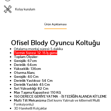
Kolay kurulum
Ürün Açıklaması
Ofisel Blody Oyuncu Koltuğu
Ortalama montaj süresi: 5 dakika
Termin Süresi: 12-15 İş günü
Toplam Ölçüler:
Genişlik: 67cm
Derinlik: 64cm
Yükseklik: 136cm
Oturma Alanı;
Genişlik: 40 Cm
Derinlik Yastıksız: 54 Cm
Derinlik Yastıklı: 45 Cm
Sırt Yüksekliği: 82 Cm
Max Taşıma Kapasitesi: 110 KG
150 DERECE GERİYE YATMA - İSTEDİĞİN ALANDA KİTLEME
Multi Tilt Mekanizma
(Sırt kısmı Yatmalı ve kitlemeli Multi
Fonksiyonlu)
3D Hareketli Kolçaklar