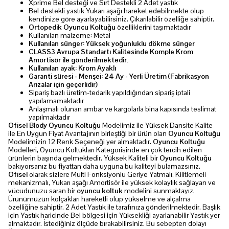
Xprime Bel desteği ve Sırt Destekli 2 Adet yastık
Bel destekli yastık Yukarı aşağı hareket edebilmekte olup
kendinize göre ayarlayabilirsiniz. Çıkarılabilir özelliğe sahiptir.
Ortopedik Oyuncu Koltuğu
özelliklerini taşımaktadır
Kullanılan malzeme: Metal
Kullanılan sünger: Yüksek yoğunluklu dökme sünger
CLASS3 Avrupa Standartı Kalitesinde Komple Krom
Amortisör ile gönderilmektedir.
Kullanılan ayak: Krom Ayaklı
Garanti süresi - Menşei: 24 Ay - Yerli Üretim (Fabrikasyon
Arızalar için geçerlidir)
Sipariş bazlı üretim-tedarik yapıldığından sipariş iptali
yapılamamaktadır
Anlaşmalı olunan ambar ve kargolarla bina kapısında teslimat
yapılmaktadır
Ofisel Blody Oyuncu Koltuğu
Modelimiz ile Yüksek Dansite Kalite
ile En Uygun Fiyat Avantajının birleştiği bir ürün olan
Oyuncu Koltuğu
Modelimizin 12 Renk Seçeneği yer almaktadır.
Oyuncu Koltuğu
Modelleri, Oyuncu Koltukları Kategorisinde en çok tercih edilen
ürünlerin başında gelmektedir. Yüksek Kaliteli bir
Oyuncu Koltuğu
bakıyorsanız bu fiyattan daha uyguna bu kaliteyi bulamazsınız.
Ofisel
olarak sizlere Multi Fonksiyonlu Geriye Yatmalı, Kilitlemeli
mekanizmalı, Yukarı aşağı Amortisör ile yüksek kolaylık sağlayan ve
vücudunuzu saran bir
oyuncu koltuk
modelini sunmaktayız.
Ürünümüzün kolçakları hareketli olup yükselme ve alçalma
özelliğine sahiptir. 2 Adet Yastık ile tarafınıza gönderilmektedir. Başlık
için Yastık haricinde Bel bölgesi için Yüksekliği ayarlanabilir Yastık yer
almaktadır. İstediğiniz ölçüde bırakabilirsiniz. Bu sebepten dolayı