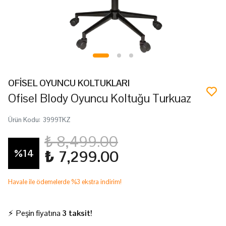
OFİSEL OYUNCU KOLTUKLARI
Ofisel Blody Oyuncu Koltuğu Turkuaz
Ürün Kodu
:
3999TKZ
₺ 8,499.00
%
14
₺ 7,299.00
Havale ile ödemelerde %3 ekstra indirim!
⚡ Peşin fiyatına
3 taksit!