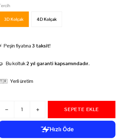
Tercih
3D Kolçak
4D Kolçak
⚡ Peşin fiyatına
3 taksit!
Bu koltuk
2 yıl garanti kapsamındadır.
🤝
Yerli üretim
🇹🇷
SEPETE EKLE