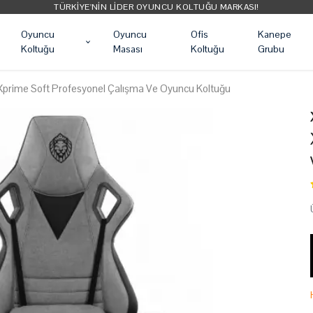
TÜRKIYE'NIN LIDER OYUNCU KOLTUĞU MARKASI!
Oyuncu
Oyuncu
Ofis
Kanepe
Koltuğu
Masası
Koltuğu
Grubu
Xprime Soft Profesyonel Çalışma Ve Oyuncu Koltuğu