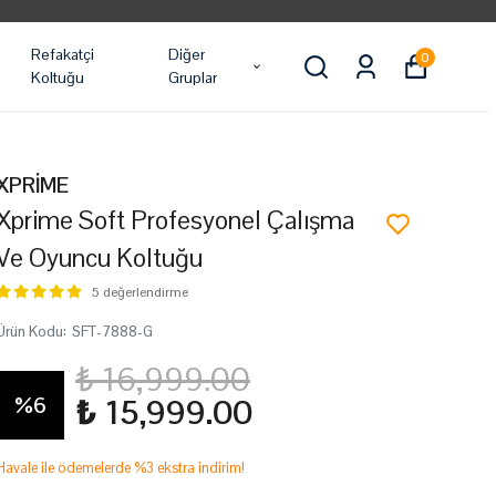
Refakatçi
Diğer
0
Koltuğu
Gruplar
XPRİME
Xprime Soft Profesyonel Çalışma
Ve Oyuncu Koltuğu
5 değerlendirme
Ürün Kodu
:
SFT-7888-G
₺ 16,999.00
%
6
₺ 15,999.00
Havale ile ödemelerde %3 ekstra indirim!