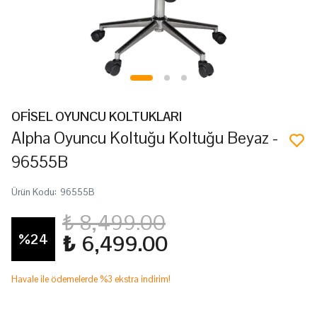
OFİSEL OYUNCU KOLTUKLARI
Alpha Oyuncu Koltuğu Koltuğu Beyaz -
96555B
Ürün Kodu
:
96555B
₺ 8,499.00
%
24
₺ 6,499.00
Havale ile ödemelerde %3 ekstra indirim!