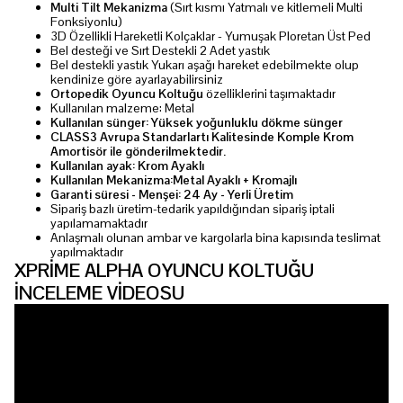
Multi Tilt Mekanizma
(Sırt kısmı Yatmalı ve kitlemeli Multi
Fonksiyonlu)
3D Özellikli Hareketli Kolçaklar - Yumuşak Ploretan Üst Ped
Bel desteği ve Sırt Destekli 2 Adet yastık
Bel destekli yastık Yukarı aşağı hareket edebilmekte olup
kendinize göre ayarlayabilirsiniz
Ortopedik Oyuncu Koltuğu
özelliklerini taşımaktadır
Kullanılan malzeme: Metal
Kullanılan sünger: Yüksek yoğunluklu dökme sünger
CLASS3 Avrupa Standarlartı Kalitesinde Komple Krom
Amortisör ile gönderilmektedir.
Kullanılan ayak: Krom Ayaklı
Kullanılan Mekanizma:Metal Ayaklı + Kromajlı
Garanti süresi - Menşei: 24 Ay - Yerli Üretim
Sipariş bazlı üretim-tedarik yapıldığından sipariş iptali
yapılamamaktadır
Anlaşmalı olunan ambar ve kargolarla bina kapısında teslimat
yapılmaktadır
XPRİME ALPHA OYUNCU KOLTUĞU
İNCELEME VİDEOSU