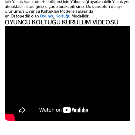
için Yastık haricinde Bel bölgesi için Yüksekliği ayarlanabilir Yastık yer
almaktadır. İstediğiniz ölçüde bırakabilirsiniz. Bu sebepten dolayı
Ürünümüz
Oyuncu
Koltukları
Modelleri arasında
en
Ortopedik olan
Oyuncu Koltuğu
Modelidir.
OYUNCU KOLTUĞU KURULUM VİDEOSU