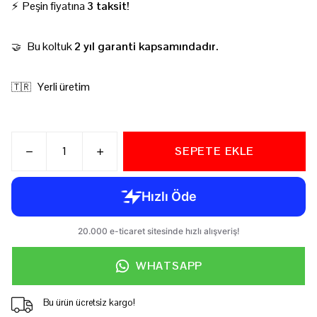
⚡ Peşin fiyatına
3 taksit!
Bu koltuk
2 yıl garanti kapsamındadır.
🤝
Yerli üretim
🇹🇷
SEPETE EKLE
WHATSAPP
Bu ürün ücretsiz kargo!