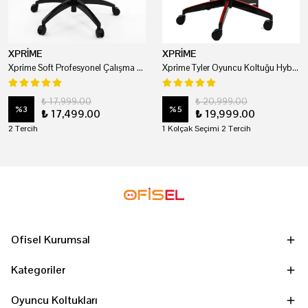
XPRİME
XPRİME
Xprime Soft Profesyonel Çalışma Ve Oyuncu Koltuğu
Xprime Tyler Oyuncu Koltuğu Hybrid Kumaş Kırmızı
₺ 17,999.00
₺ 20,999.00
%
3
%
5
₺ 17,499.00
₺ 19,999.00
2 Tercih
1 Kolçak Seçimi 2 Tercih
Ofisel Kurumsal
Kategoriler
Oyuncu Koltukları