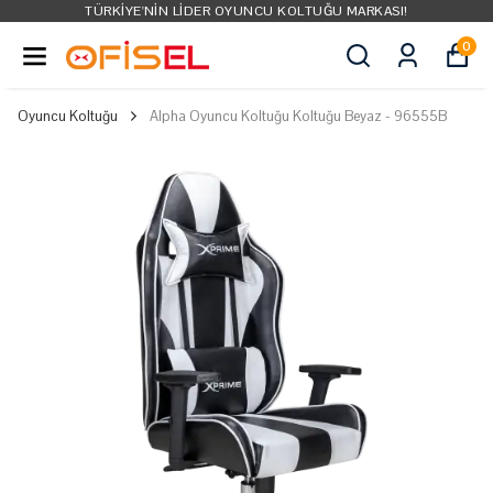
TÜRKIYE'NIN LIDER OYUNCU KOLTUĞU MARKASI!
0
Oyuncu Koltuğu
Alpha Oyuncu Koltuğu Koltuğu Beyaz - 96555B