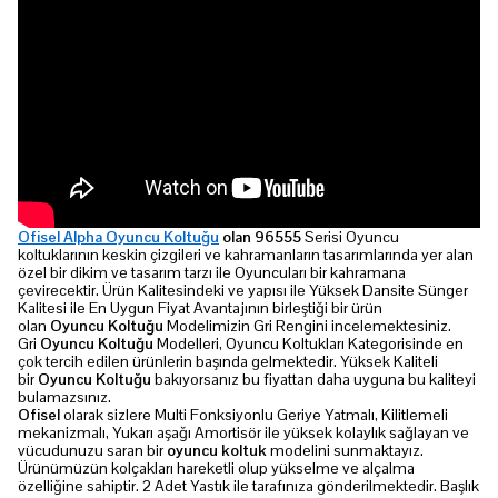
Ofisel Alpha Oyuncu Koltuğu
olan 96555
Serisi Oyuncu
koltuklarının keskin çizgileri ve kahramanların tasarımlarında yer alan
özel bir dikim ve tasarım tarzı ile Oyuncuları bir kahramana
çevirecektir. Ürün Kalitesindeki ve yapısı ile Yüksek Dansite Sünger
Kalitesi ile En Uygun Fiyat Avantajının birleştiği bir ürün
olan
Oyuncu Koltuğu
Modelimizin Gri Rengini incelemektesiniz.
Gri
Oyuncu Koltuğu
Modelleri, Oyuncu Koltukları Kategorisinde en
çok tercih edilen ürünlerin başında gelmektedir. Yüksek Kaliteli
bir
Oyuncu Koltuğu
bakıyorsanız bu fiyattan daha uyguna bu kaliteyi
bulamazsınız.
Ofisel
olarak sizlere Multi Fonksiyonlu Geriye Yatmalı, Kilitlemeli
mekanizmalı, Yukarı aşağı Amortisör ile yüksek kolaylık sağlayan ve
vücudunuzu saran bir
oyuncu koltuk
modelini sunmaktayız.
Ürünümüzün kolçakları hareketli olup yükselme ve alçalma
özelliğine sahiptir. 2 Adet Yastık ile tarafınıza gönderilmektedir. Başlık