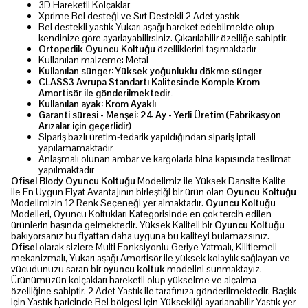
3D Hareketli Kolçaklar
Xprime Bel desteği ve Sırt Destekli 2 Adet yastık
Bel destekli yastık Yukarı aşağı hareket edebilmekte olup
kendinize göre ayarlayabilirsiniz. Çıkarılabilir özelliğe sahiptir.
Ortopedik Oyuncu Koltuğu
özelliklerini taşımaktadır
Kullanılan malzeme: Metal
Kullanılan sünger: Yüksek yoğunluklu dökme sünger
CLASS3 Avrupa Standartı Kalitesinde Komple Krom
Amortisör ile gönderilmektedir.
Kullanılan ayak: Krom Ayaklı
Garanti süresi - Menşei: 24 Ay - Yerli Üretim (Fabrikasyon
Arızalar için geçerlidir)
Sipariş bazlı üretim-tedarik yapıldığından sipariş iptali
yapılamamaktadır
Anlaşmalı olunan ambar ve kargolarla bina kapısında teslimat
yapılmaktadır
Ofisel Blody Oyuncu Koltuğu
Modelimiz ile Yüksek Dansite Kalite
ile En Uygun Fiyat Avantajının birleştiği bir ürün olan
Oyuncu Koltuğu
Modelimizin 12 Renk Seçeneği yer almaktadır.
Oyuncu Koltuğu
Modelleri, Oyuncu Koltukları Kategorisinde en çok tercih edilen
ürünlerin başında gelmektedir. Yüksek Kaliteli bir
Oyuncu Koltuğu
bakıyorsanız bu fiyattan daha uyguna bu kaliteyi bulamazsınız.
Ofisel
olarak sizlere Multi Fonksiyonlu Geriye Yatmalı, Kilitlemeli
mekanizmalı, Yukarı aşağı Amortisör ile yüksek kolaylık sağlayan ve
vücudunuzu saran bir
oyuncu koltuk
modelini sunmaktayız.
Ürünümüzün kolçakları hareketli olup yükselme ve alçalma
özelliğine sahiptir. 2 Adet Yastık ile tarafınıza gönderilmektedir. Başlık
için Yastık haricinde Bel bölgesi için Yüksekliği ayarlanabilir Yastık yer