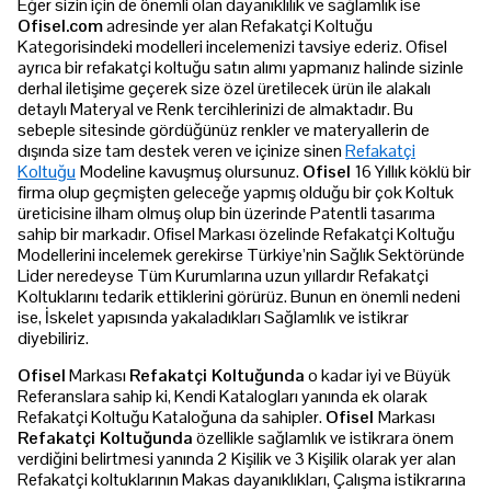
Eğer sizin için de önemli olan dayanıklılık ve sağlamlık ise
Ofisel.com
adresinde yer alan Refakatçi Koltuğu
Kategorisindeki modelleri incelemenizi tavsiye ederiz. Ofisel
ayrıca bir refakatçi koltuğu satın alımı yapmanız halinde sizinle
derhal iletişime geçerek size özel üretilecek ürün ile alakalı
detaylı Materyal ve Renk tercihlerinizi de almaktadır. Bu
sebeple sitesinde gördüğünüz renkler ve materyallerin de
dışında size tam destek veren ve içinize sinen
Refakatçi
Koltuğu
Modeline kavuşmuş olursunuz.
Ofisel
16 Yıllık köklü bir
firma olup geçmişten geleceğe yapmış olduğu bir çok Koltuk
üreticisine ilham olmuş olup bin üzerinde Patentli tasarıma
sahip bir markadır. Ofisel Markası özelinde Refakatçi Koltuğu
Modellerini incelemek gerekirse Türkiye’nin Sağlık Sektöründe
Lider neredeyse Tüm Kurumlarına uzun yıllardır Refakatçi
Koltuklarını tedarik ettiklerini görürüz. Bunun en önemli nedeni
ise, İskelet yapısında yakaladıkları Sağlamlık ve istikrar
diyebiliriz.
Ofisel
Markası
Refakatçi Koltuğunda
o kadar iyi ve Büyük
Referanslara sahip ki, Kendi Katalogları yanında ek olarak
Refakatçi Koltuğu Kataloğuna da sahipler.
Ofisel
Markası
Refakatçi Koltuğunda
özellikle sağlamlık ve istikrara önem
verdiğini belirtmesi yanında 2 Kişilik ve 3 Kişilik olarak yer alan
Refakatçi koltuklarının Makas dayanıklıkları, Çalışma istikrarına