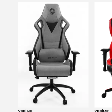
XPRİME
XPRİME