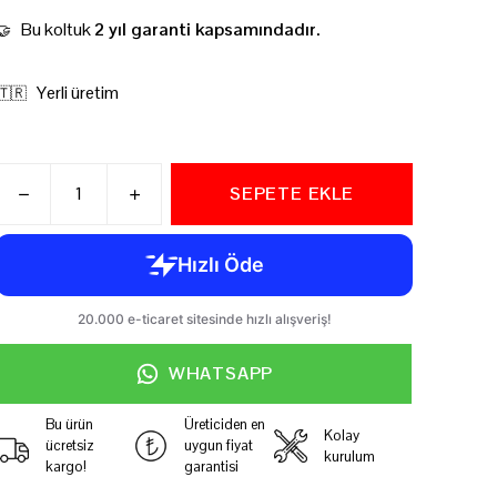
Bu koltuk
2 yıl garanti kapsamındadır.
🤝
Yerli üretim
🇹🇷
SEPETE EKLE
WHATSAPP
Bu ürün
Üreticiden en
Kolay
ücretsiz
uygun fiyat
kurulum
kargo!
garantisi