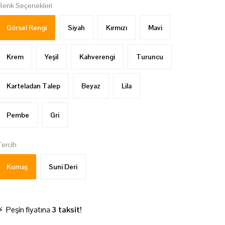
Renk Seçenekleri
Görsel Rengi
Siyah
Kırmızı
Mavi
Krem
Yeşil
Kahverengi
Turuncu
Karteladan Talep
Beyaz
Lila
Pembe
Gri
Tercih
Kumaş
Suni Deri
⚡ Peşin fiyatına
3 taksit!