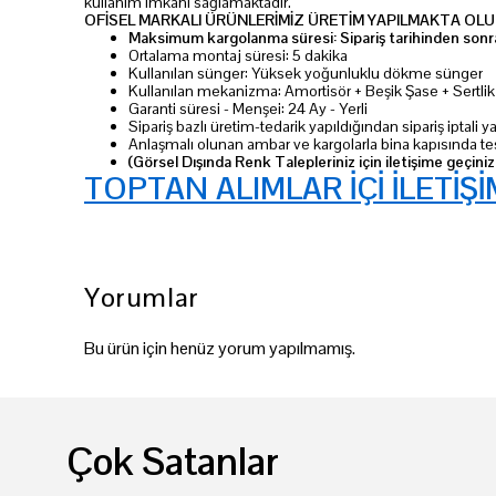
kullanım imkanı sağlamaktadır.
OFİSEL MARKALI ÜRÜNLERİMİZ ÜRETİM YAPILMAKTA OLUP
Maksimum kargolanma süresi: Sipariş tarihinden sonra
Ortalama montaj süresi: 5 dakika
Kullanılan sünger: Yüksek yoğunluklu dökme sünger
Kullanılan mekanizma: Amortisör + Beşik Şase + Sertl
Garanti süresi - Menşei: 24 Ay - Yerli
Sipariş bazlı üretim-tedarik yapıldığından sipariş iptali
Anlaşmalı olunan ambar ve kargolarla bina kapısında te
(Görsel Dışında Renk Talepleriniz için iletişime geçiniz
TOPTAN ALIMLAR İÇİ İLETİŞİ
Yorumlar
Bu ürün için henüz yorum yapılmamış.
Çok Satanlar