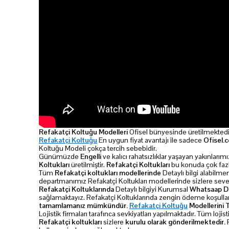
Refakatçi Koltuğu Modelleri
Ofisel bünyesinde üretilmektedi
Refakatçi Koltuğu
En uygun fiyat avantajı ile sadece
Ofisel.
Koltuğu Modeli çokça tercih sebebidir.
Günümüzde
Engelli
ve kalıcı rahatsızlıklar yaşayan yakınları
Koltukları
üretilmiştir.
Refakatçi Koltukları
bu konuda çok fazl
Tüm
Refakatçi koltukları modellerinde
Detaylı bilgi alabilmen
departmanımız Refakatçi Koltukları modellerinde sizlere seve s
Refakatçi Koltuklarında
Detaylı bilgiyi Kurumsal
Whatsaap De
sağlamaktayız. Refakatçi Koltuklarında zengin ödeme koşullarım
tamamlamanız mümkündür.
Refakatçi Koltuğu
Modellerini 
Lojistik firmaları tarafınca sevkiyatları yapılmaktadır. Tüm lojis
Refakatçi koltukları
sizlere
kurulu olarak gönderilmektedir.
P