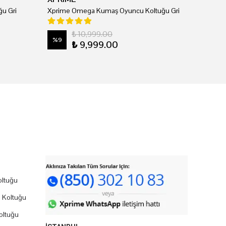
u Gri
Xprime Omega Kumaş Oyuncu Koltuğu Gri
₺ 10,999.00
%
9
₺ 9,999.00
ltuğu
 Koltuğu
oltuğu