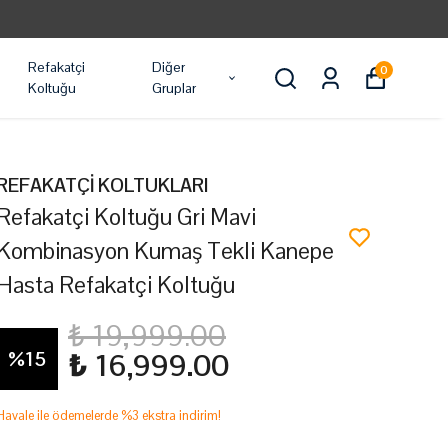
Refakatçi
Diğer
0
Koltuğu
Gruplar
REFAKATÇİ KOLTUKLARI
Refakatçi Koltuğu Gri Mavi
Kombinasyon Kumaş Tekli Kanepe
Hasta Refakatçi Koltuğu
₺ 19,999.00
%
15
₺ 16,999.00
Havale ile ödemelerde %3 ekstra indirim!