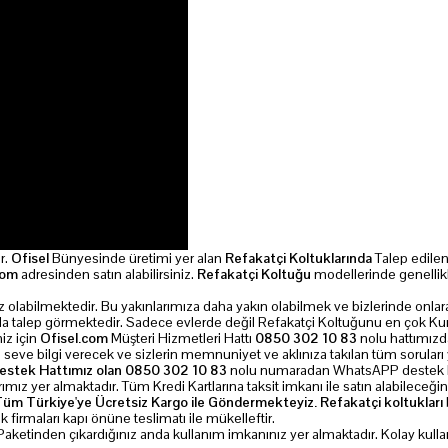
r.
Ofisel
Bünyesinde üretimi yer alan
Refakatçi Koltuklarında
Talep edilen
com
adresinden satın alabilirsiniz.
Refakatçi Koltuğu
modellerinde genellikl
mız olabilmektedir. Bu yakınlarımıza daha yakın olabilmek ve bizlerinde onl
a talep görmektedir. Sadece evlerde değil Refakatçi Koltuğunu en çok K
iz için
Ofisel.com
Müşteri Hizmetleri Hattı
0850 302 10 83
nolu hattımızda
eve bilgi verecek ve sizlerin memnuniyet ve aklınıza takılan tüm soruları y
stek Hattımız olan 0850 302 10 83
nolu numaradan WhatsAPP destek hat
ız yer almaktadır. Tüm Kredi Kartlarına taksit imkanı ile satın alabileceğin
Tüm Türkiye'ye Ücretsiz Kargo ile Göndermekteyiz. Refakatçi koltukları
tik firmaları kapı önüne teslimatı ile mükelleftir.
aketinden çıkardığınız anda kullanım imkanınız yer almaktadır. Kolay kull