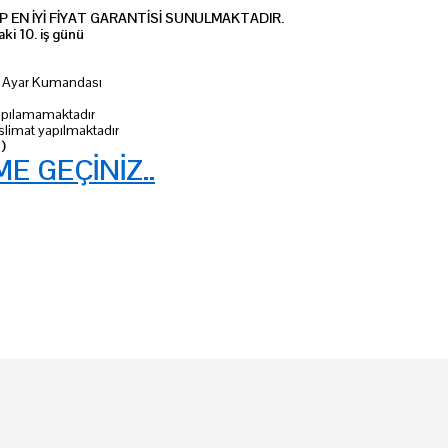
 EN İYİ FİYAT GARANTİSİ SUNULMAKTADIR.
ki 10. iş günü
ik Ayar Kumandası
 yapılamamaktadır
slimat yapılmaktadır
 )
ME GEÇİNİZ..