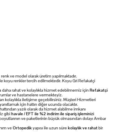
 renk ve model olarak üretim yapılmaktadır.
e koyu renkler tercih edilmektedir. Koyu Gri Refakatçi
ara daha rahat ve kolaylıkla hizmet edebilmemiz için
Refakatçi
urumlar ve hastanelere vermekteyiz.
n kolaylıkla iletişime geçebilirsiniz. Müşteri Hizmetleri
anıtlamak için hattın diğer ucunda olacaktır.
tından yazılı olarak da hizmet alabilme imkanı
iz gibi
havale / EFT ile %2 indirim ile sipariş işleminizi
boyutlarının ve paketlerinin büyük olmasından dolayı Ambar
anım ve
Ortopedik
yapısı ile uzun süre
kolaylık ve rahat
bir