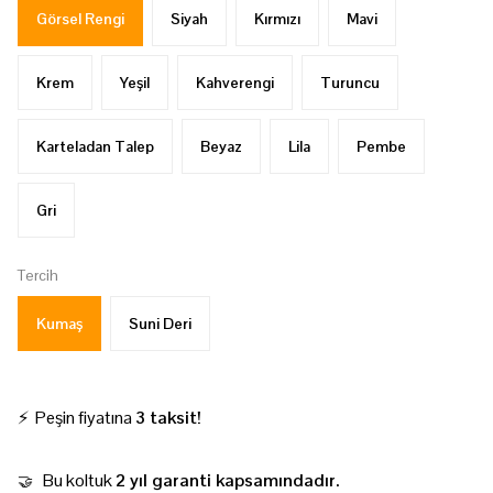
Görsel Rengi
Siyah
Kırmızı
Mavi
Krem
Yeşil
Kahverengi
Turuncu
Karteladan Talep
Beyaz
Lila
Pembe
Gri
Tercih
Kumaş
Suni Deri
⚡ Peşin fiyatına
3 taksit!
Bu koltuk
2 yıl garanti kapsamındadır.
🤝