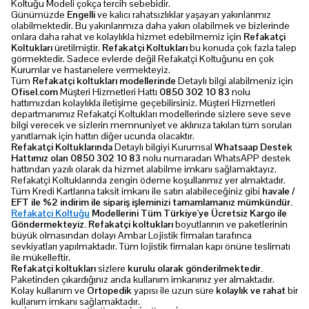
Koltuğu Modeli çokça tercih sebebidir.
Günümüzde
Engelli
ve kalıcı rahatsızlıklar yaşayan yakınlarımız
olabilmektedir. Bu yakınlarımıza daha yakın olabilmek ve bizlerinde
onlara daha rahat ve kolaylıkla hizmet edebilmemiz için
Refakatçi
Koltukları
üretilmiştir.
Refakatçi Koltukları
bu konuda çok fazla talep
görmektedir. Sadece evlerde değil Refakatçi Koltuğunu en çok
Kurumlar ve hastanelere vermekteyiz.
Tüm
Refakatçi koltukları modellerinde
Detaylı bilgi alabilmeniz için
Ofisel.com
Müşteri Hizmetleri Hattı
0850 302 10 83
nolu
hattımızdan kolaylıkla iletişime geçebilirsiniz. Müşteri Hizmetleri
departmanımız Refakatçi Koltukları modellerinde sizlere seve seve
bilgi verecek ve sizlerin memnuniyet ve aklınıza takılan tüm soruları
yanıtlamak için hattın diğer ucunda olacaktır.
Refakatçi Koltuklarında
Detaylı bilgiyi Kurumsal
Whatsaap Destek
Hattımız olan 0850 302 10 83
nolu numaradan WhatsAPP destek
hattından yazılı olarak da hizmet alabilme imkanı sağlamaktayız.
Refakatçi Koltuklarında zengin ödeme koşullarımız yer almaktadır.
Tüm Kredi Kartlarına taksit imkanı ile satın alabileceğiniz gibi
havale /
EFT ile %2 indirim ile sipariş işleminizi tamamlamanız mümkündür.
Refakatçi Koltuğu
Modellerini Tüm Türkiye'ye Ücretsiz Kargo ile
Göndermekteyiz. Refakatçi koltukları
boyutlarının ve paketlerinin
büyük olmasından dolayı Ambar Lojistik firmaları tarafınca
sevkiyatları yapılmaktadır. Tüm lojistik firmaları kapı önüne teslimatı
ile mükelleftir.
Refakatçi koltukları
sizlere
kurulu olarak gönderilmektedir.
Paketinden çıkardığınız anda kullanım imkanınız yer almaktadır.
Kolay kullanım ve
Ortopedik
yapısı ile uzun süre
kolaylık ve rahat
bir
kullanım imkanı sağlamaktadır.