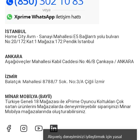
İSTANBUL
Home City Avm - Sanayi Mahallesi E5 Bağlantı yolu bulvarı
No:20/172 Kat:1 Mağaza:172 Pendik İstanbul
ANKARA
Aşağıöveçler Mahallesi Kabil Caddesi No:46/B Çankaya / ANKARA
İZMİR
Balatçık Mahallesi 8788/7 Sok. No:3/A Çiğli İzmir
MİNAR MOBİLYA (BAYİİ)
Türkiye Geneli 18 Mağazası ile xPrime Oyuncu Koltukları Çok
satan ürünlerini Mağazalarda deneyimleyebilir siparişinizi Minar
Mobilya mağazalarında oluşturabilirsiniz.
Alışveriş deneyiminizi iyileştirmek için yasal