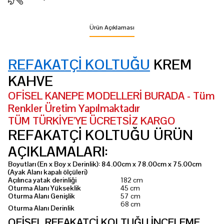
Ürün Açıklaması
REFAKATÇİ KOLTUĞU
KREM
KAHVE
OFİSEL KANEPE MODELLERİ BURADA - Tüm
Renkler Üretim Yapılmaktadır
TÜM TÜRKİYE'YE ÜCRETSİZ KARGO
REFAKATÇİ KOLTUĞU ÜRÜN
AÇIKLAMALARI:
Boyutları (En x Boy x Derinlik): 84.00cm x 78.00cm x 75.00cm
(Ayak Alanı kapalı ölçüleri)
Açılınca yatak derinliği
182 cm
Oturma Alanı Yükseklik
45 cm
Oturma Alanı Genişlik
57 cm
68 cm
Oturma Alanı Derinlik
OFİSEL REFAKATÇİ KOLTUĞU İNCELEME