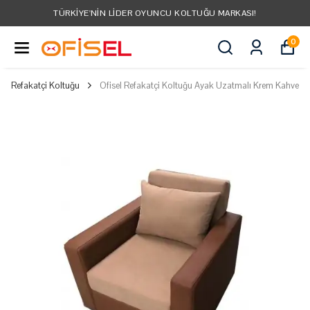
KIYE'NIN LIDER OYUNCU KOLTUĞU MARKASI!
0
Refakatçi Koltuğu
Ofisel Refakatçi Koltuğu Ayak Uzatmalı Krem Kahve