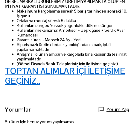
OFİSEL MARKALI ÜRÜNLERİMİZ ÜRETİM YAPILMAKTA OLUP EN
İYİ FİYAT GARANTİSİ SUNULMAKTADIR.
Maksimum kargolanma süresi: Sipariş tarihinden sonraki 10.
iş günü
Ortalama montaj süresi: 5 dakika
Kullanılan sünger: Yüksek yoğunluklu dökme sünger
Kullanılan mekanizma: Amortisör + Beşik Şase + Sertlik Ayar
Kumandası
Garanti süresi - Menşei: 24 Ay - Yerli
Sipariş bazlı üretim-tedarik yapıldığından sipariş iptali
yapılamamaktadır
Anlaşmalı olunan ambar ve kargolarla bina kapısında teslimat
yapılmaktadır
(Görsel Dışında Renk Talepleriniz için iletişime geçiniz )
TOPTAN ALIMLAR İÇİ İLETİŞİME
GEÇİNİZ..
Yorumlar
Yorum Yap
Bu ürün için henüz yorum yapılmamış.