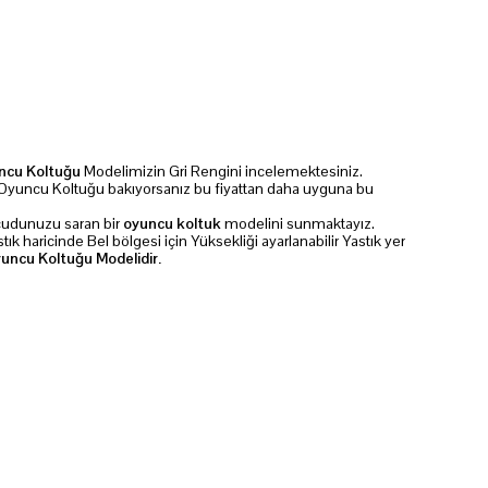
ncu Koltuğu
Modelimizin Gri Rengini incelemektesiniz.
ir Oyuncu Koltuğu bakıyorsanız bu fiyattan daha uyguna bu
ücudunuzu saran bir
oyuncu koltuk
modelini sunmaktayız.
ık haricinde Bel bölgesi için Yüksekliği ayarlanabilir Yastık yer
uncu Koltuğu Modelidir.