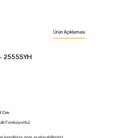
Ürün Açıklaması
h - 2555SYH
63 Cm
ulti Fonksiyonlu)
p kendinize göre ayarlayabilirsiniz