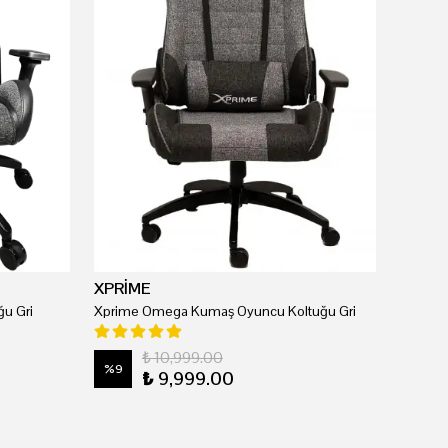
XPRİME
u Gri
Xprime Omega Kumaş Oyuncu Koltuğu Gri
₺ 10,999.00
%
9
₺ 9,999.00