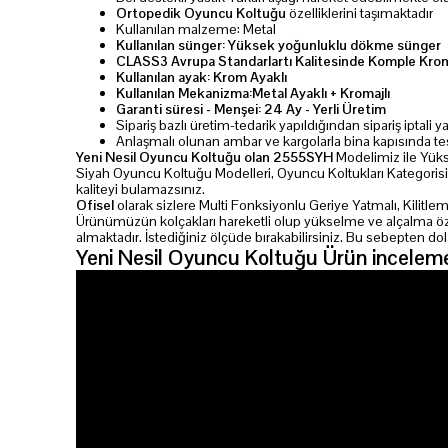
Ortopedik Oyuncu Koltuğu
özelliklerini taşımaktadır
Kullanılan malzeme: Metal
Kullanılan sünger: Yüksek yoğunluklu dökme sünger
CLASS3 Avrupa Standarlartı Kalitesinde Komple Krom
Kullanılan ayak: Krom Ayaklı
Kullanılan Mekanizma:Metal Ayaklı + Kromajlı
Garanti süresi - Menşei: 24 Ay - Yerli Üretim
Sipariş bazlı üretim-tedarik yapıldığından sipariş iptali
Anlaşmalı olunan ambar ve kargolarla bina kapısında te
Yeni Nesil Oyuncu Koltuğu olan 2555SYH
Modelimiz ile Yükse
Siyah Oyuncu Koltuğu Modelleri, Oyuncu Koltukları Kategorisi
kaliteyi bulamazsınız.
Ofisel
olarak sizlere Multi Fonksiyonlu Geriye Yatmalı, Kilitl
Ürünümüzün kolçakları hareketli olup yükselme ve alçalma özelliğ
almaktadır. İstediğiniz ölçüde bırakabilirsiniz. Bu sebepten 
Yeni Nesil Oyuncu Koltuğu Ürün inceleme