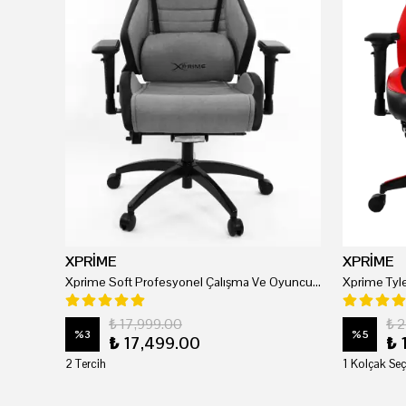
XPRİME
XPRİME
Xprime Soft Profesyonel Çalışma Ve Oyuncu Koltuğu
₺ 17,999.00
₺ 
%
3
%
5
₺ 17,499.00
₺ 
2 Tercih
1 Kolçak Seç