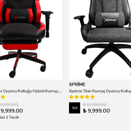
XPRİME
Xprime Tyler Oyuncu Koltuğu Hybrid Kumaş Kırmızı
Xprime Titan Kumaş Oyuncu Koltuğ
20,999.00
₺ 10,999.00
%
9
19,999.00
₺ 9,999.00
imi 2 Tercih