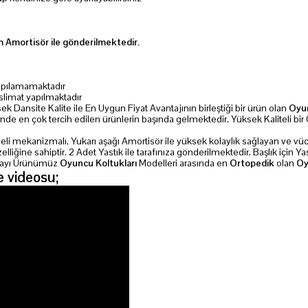
 Amortisör ile gönderilmektedir.
 yapılamamaktadır
slimat yapılmaktadır
k Dansite Kalite ile En Uygun Fiyat Avantajının birleştiği bir ürün olan
Oyu
nde en çok tercih edilen ürünlerin başında gelmektedir. Yüksek Kaliteli b
emeli mekanizmalı, Yukarı aşağı Amortisör ile yüksek kolaylık sağlayan ve v
ine sahiptir. 2 Adet Yastık ile tarafınıza gönderilmektedir. Başlık için Yast
dolayı Ürünümüz
Oyuncu Koltukları
Modelleri arasında en
Ortopedik
olan
Oy
 videosu;