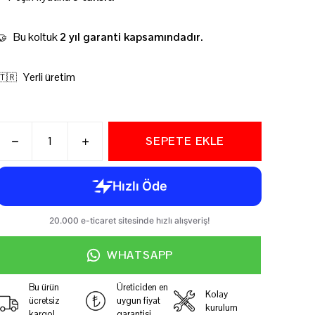
Bu koltuk
2 yıl garanti kapsamındadır.
🤝
Yerli üretim
🇹🇷
SEPETE EKLE
WHATSAPP
Bu ürün
Üreticiden en
Kolay
ücretsiz
uygun fiyat
kurulum
kargo!
garantisi