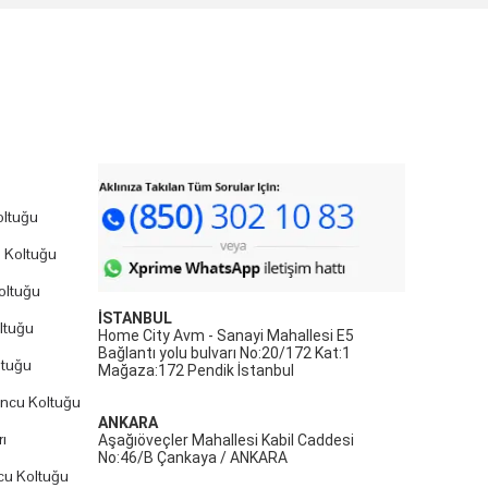
ltuğu
 Koltuğu
oltuğu
İSTANBUL
ltuğu
Home City Avm - Sanayi Mahallesi E5
Bağlantı yolu bulvarı No:20/172 Kat:1
ltuğu
Mağaza:172 Pendik İstanbul
uncu Koltuğu
ANKARA
ı
Aşağıöveçler Mahallesi Kabil Caddesi
No:46/B Çankaya / ANKARA
cu Koltuğu