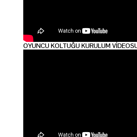
OYUNCU KOLTUĞU KURULUM VİDEOS