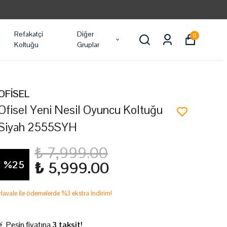
Refakatçi
Diğer
0
Koltuğu
Gruplar
OFİSEL
Ofisel Yeni Nesil Oyuncu Koltuğu
Siyah 2555SYH
₺ 7,999.00
%
25
₺ 5,999.00
Havale ile ödemelerde %3 ekstra indirim!
⚡ Peşin fiyatına
3 taksit!