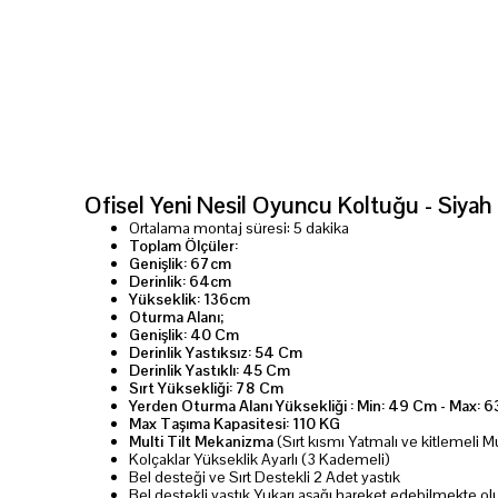
Ofisel Yeni Nesil Oyuncu Koltuğu - Siya
Ortalama montaj süresi: 5 dakika
Toplam Ölçüler:
Genişlik: 67cm
Derinlik: 64cm
Yükseklik: 136cm
Oturma Alanı;
Genişlik: 40 Cm
Derinlik Yastıksız: 54 Cm
Derinlik Yastıklı: 45 Cm
Sırt Yüksekliği: 78 Cm
Yerden Oturma Alanı Yüksekliği : Min: 49 Cm - Max: 
Max Taşıma Kapasitesi: 110 KG
Multi Tilt Mekanizma
(Sırt kısmı Yatmalı ve kitlemeli M
Kolçaklar Yükseklik Ayarlı (3 Kademeli)
Bel desteği ve Sırt Destekli 2 Adet yastık
Bel destekli yastık Yukarı aşağı hareket edebilmekte olu