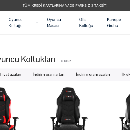
TÜM KREDI KARTLARINA VADE FARKSIZ 3 TAKSIT!
Oyuncu
Oyuncu
Ofis
Kanepe
Koltuğu
Masası
Koltuğu
Grubu
uncu Koltukları
8
ürün
Fiyat azalan
İndirim oranı artan
İndirim oranı azalan
İlk 