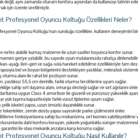
ak değil, aynı zamanda oturum konforu açısından da kullanıcıyı tatmin eder
k için özenle üretilmiştir.
t Profesyonel Oyuncu Koltuğu Özellikleri Neler?
esyonel Oyuncu Koltuğu’nun sunduğu özellikler, kullanım deneyimini bir 
e nefes alabilir kumaş malzeme ile uzun saatler boyunca konfor sunar.
amamen geriye yatabilir, bu sayede oyun molalarınızda rahatça dinlenebilir
ukarı-aşağı, ileri-geri ve sağa-sola hareket edebilme özellikleriyle tam des
pısıyla bel ve boyun bölgelerini destekleyen yastıklar, mıknatıslı sistemle
 oturma alanı ile rahat bir pozisyon sunar.
cm, yastıksız 55,5 cm derinlik, farklı oturma tercihlerine uyum sağlar.
liğe sahip sırt dayama alanı, omurga desteği sağlar ve sırt ağrılarını önle
artlarına uygun Class 4 amortisör ile güvenli ve pürüzsüz yükseklik ayarı 
ar yük taşıma kapasitesiyle farklı vücut tiplerine uyum sağlar.
 çelik iskelet yapısı, uzun ömürlü dayanıklılık sunar.
e tekerlekler, zemin dostu yapısı sayesinde parke çizilmesini önler.
ilitleme fonksiyonlarına sahip bu mekanizma, sırt kısmını sabitleyebilme 
 oturumlarda dahi konforu koruyan, yüksek yoğunluklu sünger malzemesi i
 garantisi ile olası mekanik arızalara karşı koruma sağlar.
t Profesyonel Oyuncu Koltuğu Nasıl Kullanılır?