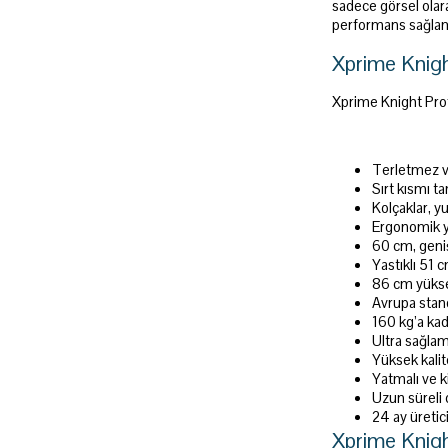
sadece görsel olar
performans sağlama
Xprime Knigh
Xprime Knight Prof
Terletmez v
Sırt kısmı t
Kolçaklar, y
Ergonomik ya
60 cm, geniş
Yastıklı 51 
86 cm yüksek
Avrupa stand
160 kg’a kad
Ultra sağlam
Yüksek kalit
Yatmalı ve k
Uzun süreli
24 ay üretici
Xprime Knigh