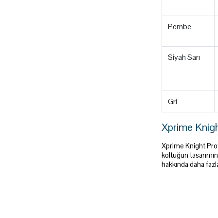
Pembe
Siyah Sarı
Gri
Xprime Knigh
Xprime Knight Profe
koltuğun tasarımına
hakkında daha fazla