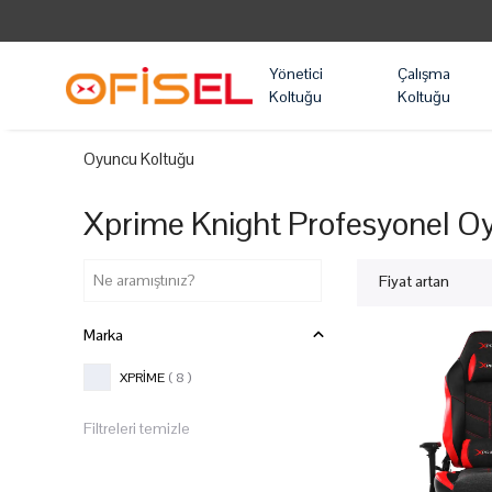
Yönetici
Çalışma
Koltuğu
Koltuğu
Oyuncu Koltuğu
Xprime Knight Profesyonel Oy
Fiyat artan
Marka
XPRİME
( 8 )
Filtreleri temizle