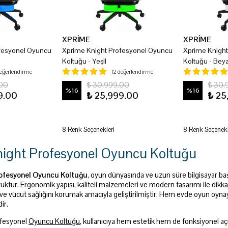
XPRİME
XPRİME
fesyonel Oyuncu
Xprime Knight Profesyonel Oyuncu
Xprime Knigh
Koltuğu - Yeşil
Koltuğu - Bey
değerlendirme
12 değerlendirme
.00
₺ 30,999.00
₺ 30,
%
16
%
16
9.00
₺ 25,999.00
₺ 25
8 Renk Seçenekleri
8 Renk Seçenekl
ight Profesyonel Oyuncu Koltuğu
ofesyonel Oyuncu Koltuğu
, oyun dünyasında ve uzun süre bilgisayar başı
tuktur. Ergonomik yapısı, kaliteli malzemeleri ve modern tasarımı ile dikk
 vücut sağlığını korumak amacıyla geliştirilmiştir. Hem evde oyun oynaya
ir.
ofesyonel
Oyuncu Koltuğu
, kullanıcıya hem estetik hem de fonksiyonel a