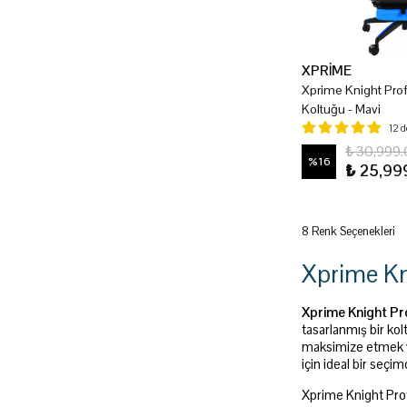
XPRİME
Xprime Knight Pro
Koltuğu - Mavi
12 
₺ 30,999
%
16
₺ 25,99
8 Renk Seçenekleri
Xprime Kn
Xprime Knight Pr
tasarlanmış bir kol
maksimize etmek ve
için ideal bir seçimd
Xprime Knight Pr