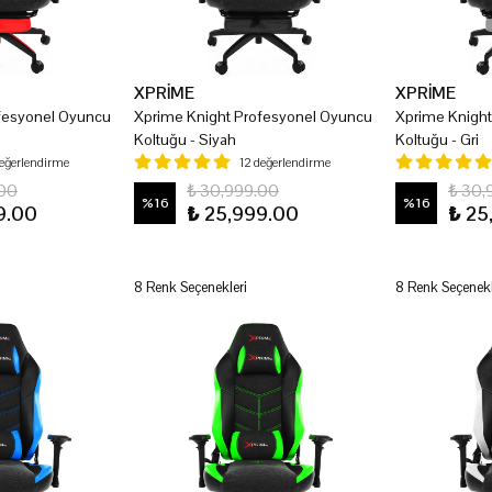
XPRİME
XPRİME
fesyonel Oyuncu
Xprime Knight Profesyonel Oyuncu
Xprime Knigh
Koltuğu - Siyah
Koltuğu - Gri
değerlendirme
12 değerlendirme
.00
₺ 30,999.00
₺ 30,
%
16
%
16
9.00
₺ 25,999.00
₺ 25
8 Renk Seçenekleri
8 Renk Seçenekl