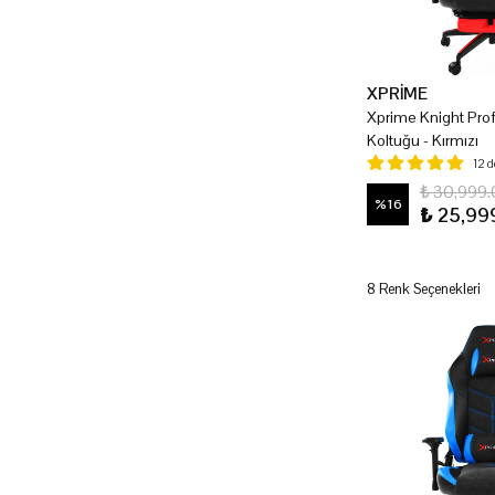
XPRİME
Xprime Knight Pro
Koltuğu - Kırmızı
12 
₺ 30,999
%
16
₺ 25,99
8 Renk Seçenekleri