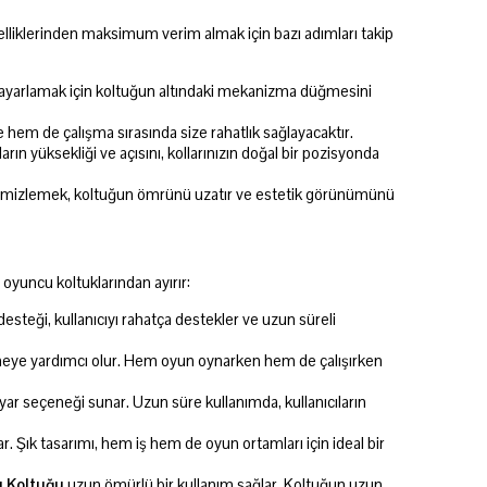
lliklerinden maksimum verim almak için bazı adımları takip
i ayarlamak için koltuğun altındaki mekanizma düğmesini
 hem de çalışma sırasında size rahatlık sağlayacaktır.
ların yüksekliği ve açısını, kollarınızın doğal bir pozisyonda
ri temizlemek, koltuğun ömrünü uzatır ve estetik görünümünü
oyuncu koltuklarından ayırır:
esteği, kullanıcıyı rahatça destekler ve uzun süreli
lemeye yardımcı olur. Hem oyun oynarken hem de çalışırken
ayar seçeneği sunar. Uzun süre kullanımda, kullanıcıların
. Şık tasarımı, hem iş hem de oyun ortamları için ideal bir
u Koltuğu
uzun ömürlü bir kullanım sağlar. Koltuğun uzun