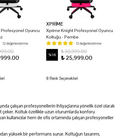
XPRİME
t Profesyonel Oyuncu
Xprime Knight Profesyonel Oyuncu
az
Koltuğu - Pembe
12 değerlendirme
12 değerlendirme
999.00
₺ 30,999.00
%
16
,999.00
₺ 25,999.00
eri
8 Renk Seçenekleri
nda çalışan profesyonellerin ihtiyaçlarına yönelik özel olarak
at çeker. Koltuk özellikle uzun oturumlarda konforu
n kullanıcılar hem de ofis ortamında çalışan profesyoneller
çıdan yüksek bir performans sunar. Koltuğun tasarımı,