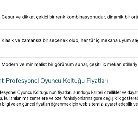
Cesur ve dikkat çekici bir renk kombinasyonudur, dinamik bir orta
Klasik ve zamansız bir seçenek olup, her tür iç mekana uyum sağ
Modern ve minimalist bir görünüm sunar, çeşitli iç mekan stilleri
t Profesyonel Oyuncu Koltuğu Fiyatları
syonel Oyuncu Koltuğu’nun fiyatları, sunduğu kaliteli özellikler ve dayanık
, kullanılan malzemelere ve özel fonksiyonlarına göre değişiklik gösterebi
 bilgi ve en güncel fiyatları öğrenmek için web sitemizi ziyaret edebilir v