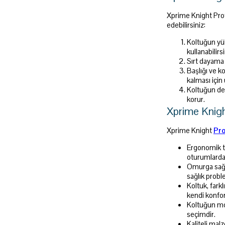
Xprime Knight Prof
edebilirsiniz:
Koltuğun yük
kullanabilirsi
Sırt dayama 
Başlığı ve ko
kalması için
Koltuğun der
korur.
Xprime Knigh
Xprime Knight
Pro
Ergonomik ta
oturumlarda 
Omurga sağlı
sağlık proble
Koltuk, fark
kendi konfor
Koltuğun mod
seçimdir.
Kaliteli mal