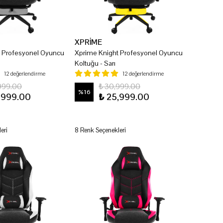
XPRİME
t Profesyonel Oyuncu
Xprime Knight Profesyonel Oyuncu
Koltuğu - Sarı
12 değerlendirme
12 değerlendirme
999.00
₺ 30,999.00
%
16
,999.00
₺ 25,999.00
eri
8 Renk Seçenekleri