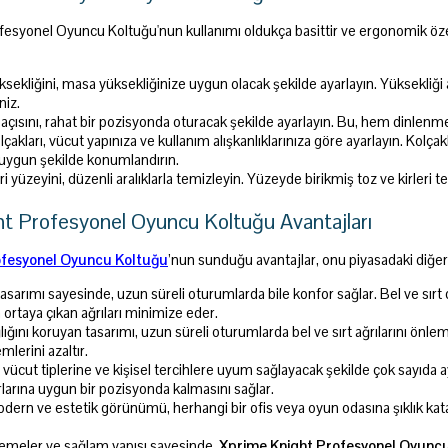
esyonel Oyuncu Koltuğu'nun kullanımı oldukça basittir ve ergonomik öze
sekliğini, masa yüksekliğinize uygun olacak şekilde ayarlayın. Yüksekliğ
niz.
açısını, rahat bir pozisyonda oturacak şekilde ayarlayın. Bu, hem dinlenme
lçakları, vücut yapınıza ve kullanım alışkanlıklarınıza göre ayarlayın. Kolçak
 uygun şekilde konumlandırın.
i yüzeyini, düzenli aralıklarla temizleyin. Yüzeyde birikmiş toz ve kirle
t Profesyonel Oyuncu Koltuğu Avantajları
fesyonel Oyuncu Koltuğu
’nun sunduğu avantajlar, onu piyasadaki diğer 
sarımı sayesinde, uzun süreli oturumlarda bile konfor sağlar. Bel ve sırt d
ortaya çıkan ağrıları minimize eder.
ğını koruyan tasarımı, uzun süreli oturumlarda bel ve sırt ağrılarını ön
mlerini azaltır.
lı vücut tiplerine ve kişisel tercihlere uyum sağlayacak şekilde çok sayıda 
larına uygun bir pozisyonda kalmasını sağlar.
ern ve estetik görünümü, herhangi bir ofis veya oyun odasına şıklık katar
zemeler ve sağlam yapısı sayesinde,
Xprime Knight Profesyonel Oyunc