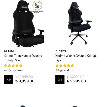
XPRİME
XPRİME
Xprime Titan Kumaş Oyuncu
Xprime Winner Oyuncu Koltuğu
Koltuğu Siyah
Siyah
4 değerlendirme
2 değerlendirme
₺ 10,999.00
₺ 10,999.00
%
9
%
9
₺ 9,999.00
₺ 9,999.00