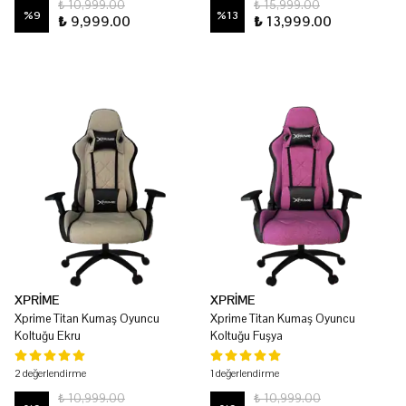
₺ 10,999.00
₺ 15,999.00
%
9
%
13
₺ 9,999.00
₺ 13,999.00
XPRİME
XPRİME
Xprime Titan Kumaş Oyuncu
Xprime Titan Kumaş Oyuncu
Koltuğu Ekru
Koltuğu Fuşya
2 değerlendirme
1 değerlendirme
₺ 10,999.00
₺ 10,999.00