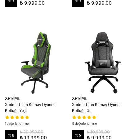
%
9
%
9
₺ 9,999.00
₺ 9,999.00
XPRİME
XPRİME
Xprime Team Kumaş Oyuncu
Xprime Titan Kumaş Oyuncu
Koltuğu Yeşil
Koltuğu Gri
1 değerlendirme
9 değerlendirme
₺ 20,999.00
₺ 10,999.00
%
5
%
9
₺ 19,999.00
₺ 9,999.00