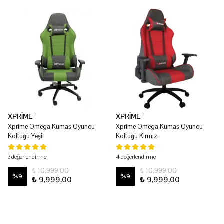
XPRİME
XPRİME
Xprime Omega Kumaş Oyuncu
Xprime Omega Kumaş Oyuncu
Koltuğu Yeşil
Koltuğu Kırmızı
3 değerlendirme
4 değerlendirme
₺ 10,999.00
₺ 10,999.00
%
9
%
9
₺ 9,999.00
₺ 9,999.00