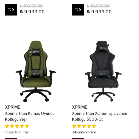
₺ 10,999.00
₺ 10,999.00
%
9
%
9
₺ 9,999.00
₺ 9,999.00
XPRİME
XPRİME
Xprime Titan Kumaş Oyuncu
Xprime Titan XL Kumaş Oyuncu
Koltuğu Yeşil
Koltuğu 5500-Gt
1 değerlendirme
3 değerlendirme