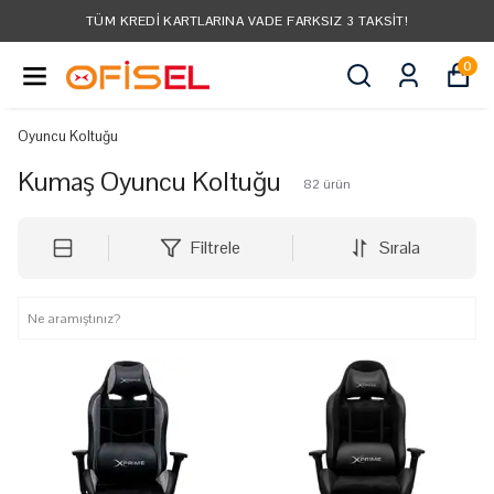
TÜM KREDI KARTLARINA VADE FARKSIZ 3 TAKSIT!
0
Oyuncu Koltuğu
Kumaş Oyuncu Koltuğu
82
ürün
Filtrele
Sırala