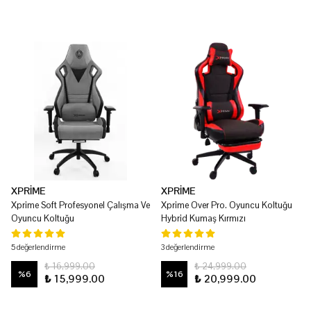
XPRİME
XPRİME
Xprime Soft Profesyonel Çalışma Ve
Xprime Over Pro. Oyuncu Koltuğu
Oyuncu Koltuğu
Hybrid Kumaş Kırmızı
5 değerlendirme
3 değerlendirme
₺ 16,999.00
₺ 24,999.00
%
6
%
16
₺ 15,999.00
₺ 20,999.00