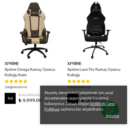
XPRİME
XPRİME
Xprime Omega Kumaş Oyuncu
Xprime Leon Pro Kumaş Oyuncu
Koltuğu Krem
Koltuğu
3 değerlendirme
4 değerlendirme
Alışveriş deneyiminizi iyileştirmek için yasal
₺ 10,999.00
₺ 20,999.00
düzenlemelere uygun çerezler (cookies)
%
9
%
10
₺ 9,999.00
₺ 18,999.00
kullanıyoruz. Detaylı bilgiye
Gizlilik ve Çerez
Politikası
sayfamızdan erişebilirsiniz.
Anladım