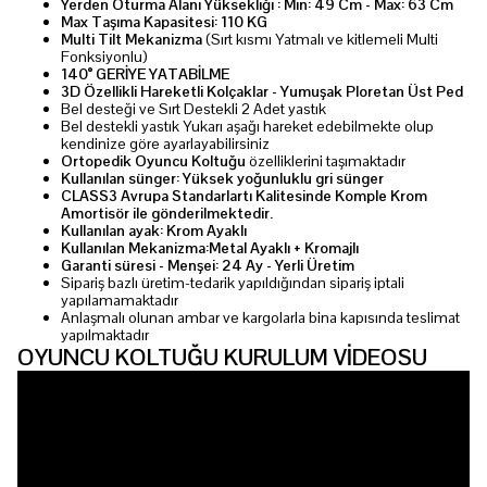
Yerden Oturma Alanı Yüksekliği : Min: 49 Cm - Max: 63 Cm
Max Taşıma Kapasitesi: 110 KG
Multi Tilt Mekanizma
(Sırt kısmı Yatmalı ve kitlemeli Multi
Fonksiyonlu)
140° GERİYE YATABİLME
3D Özellikli Hareketli Kolçaklar - Yumuşak Ploretan Üst Ped
Bel desteği ve Sırt Destekli 2 Adet yastık
Bel destekli yastık Yukarı aşağı hareket edebilmekte olup
kendinize göre ayarlayabilirsiniz
Ortopedik Oyuncu Koltuğu
özelliklerini taşımaktadır
Kullanılan sünger: Yüksek yoğunluklu gri sünger
CLASS3 Avrupa Standarlartı Kalitesinde Komple Krom
Amortisör ile gönderilmektedir.
Kullanılan ayak: Krom Ayaklı
Kullanılan Mekanizma:Metal Ayaklı + Kromajlı
Garanti süresi - Menşei: 24 Ay - Yerli Üretim
Sipariş bazlı üretim-tedarik yapıldığından sipariş iptali
yapılamamaktadır
Anlaşmalı olunan ambar ve kargolarla bina kapısında teslimat
yapılmaktadır
OYUNCU KOLTUĞU KURULUM VİDEOSU