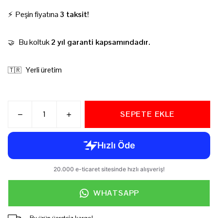
⚡ Peşin fiyatına
3 taksit!
Bu koltuk
2 yıl garanti kapsamındadır.
🤝
Yerli üretim
🇹🇷
SEPETE EKLE
WHATSAPP