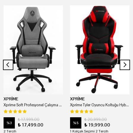
XPRİME
XPRİME
Xprime Soft Profesyonel Çalışma Ve Oyuncu Koltuğu
Xprime Tyler Oyuncu Koltuğu Hybrid Kumaş Kırmızı
₺ 17,999.00
₺ 20,999.00
%
3
%
5
₺ 17,499.00
₺ 19,999.00
2 Tercih
1 Kolçak Seçimi 2 Tercih