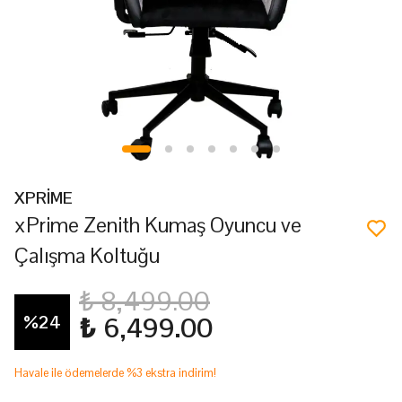
XPRİME
xPrime Zenith Kumaş Oyuncu ve
Çalışma Koltuğu
₺ 8,499.00
%
24
₺ 6,499.00
Havale ile ödemelerde %3 ekstra indirim!