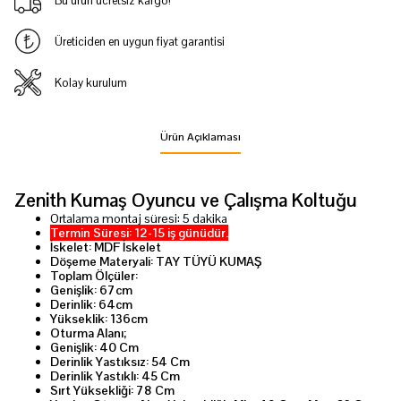
Bu ürün ücretsiz kargo!
Üreticiden en uygun fiyat garantisi
Kolay kurulum
Ürün Açıklaması
Zenith Kumaş Oyuncu ve Çalışma Koltuğu
Ortalama montaj süresi: 5 dakika
Termin Süresi: 12-15 iş günüdür.
İskelet: MDF İskelet
Döşeme Materyali: TAY TÜYÜ KUMAŞ
Toplam Ölçüler:
Genişlik: 67cm
Derinlik: 64cm
Yükseklik: 136cm
Oturma Alanı;
Genişlik: 40 Cm
Derinlik Yastıksız: 54 Cm
Derinlik Yastıklı: 45 Cm
Sırt Yüksekliği: 78 Cm