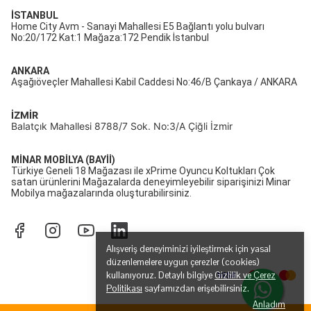
İSTANBUL
Home City Avm - Sanayi Mahallesi E5 Bağlantı yolu bulvarı
No:20/172 Kat:1 Mağaza:172 Pendik İstanbul
ANKARA
Aşağıöveçler Mahallesi Kabil Caddesi No:46/B Çankaya / ANKARA
İZMİR
Balatçık Mahallesi 8788/7 Sok. No:3/A Çiğli İzmir
MİNAR MOBİLYA (BAYİİ)
Türkiye Geneli 18 Mağazası ile xPrime Oyuncu Koltukları Çok
satan ürünlerini Mağazalarda deneyimleyebilir siparişinizi Minar
Mobilya mağazalarında oluşturabilirsiniz.
Alışveriş deneyiminizi iyileştirmek için yasal
düzenlemelere uygun çerezler (cookies)
kullanıyoruz. Detaylı bilgiye
Gizlilik ve Çerez
Politikası
sayfamızdan erişebilirsiniz.
Anladım