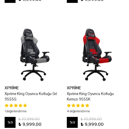
XPRİME
XPRİME
Xprime King Oyuncu Koltuğu Gri
Xprime King Oyuncu Koltuğu
9555G
Kırmızı 9555K
1 değerlendirme
4 değerlendirme
₺ 10,999.00
₺ 10,999.00
%
9
%
9
₺ 9,999.00
₺ 9,999.00