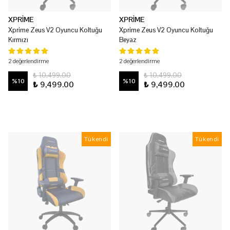
XPRİME
XPRİME
Xprime Zeus V2 Oyuncu Koltuğu
Xprime Zeus V2 Oyuncu Koltuğu
Kırmızı
Beyaz
2 değerlendirme
2 değerlendirme
₺ 10,499.00
₺ 10,499.00
%
10
%
10
₺ 9,499.00
₺ 9,499.00
Tükendi
Tükendi