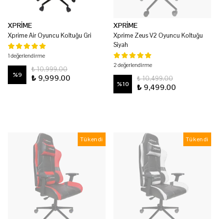
XPRİME
XPRİME
Xprime Air Oyuncu Koltuğu Gri
Xprime Zeus V2 Oyuncu Koltuğu
Siyah
1 değerlendirme
2 değerlendirme
₺ 10,999.00
%
9
₺ 9,999.00
₺ 10,499.00
%
10
₺ 9,499.00
Tükendi
Tükendi