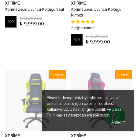
XPRİME
XPRİME
Xprime Zeus Oyuncu Koltuğu Yeşil
Xprime Zeus Oyuncu Koltuğu
Kırmızı
₺ 10,999.00
%
9
₺ 9,999.00
2 değerlendirme
₺ 10,999.00
%
9
₺ 9,999.00
Tükendi
Tükendi
Alışveriş deneyiminizi iyileştirmek için yasal
düzenlemelere uygun çerezler (cookies)
kullanıyoruz. Detaylı bilgiye
Gizlilik ve Çerez
Politikası
sayfamızdan erişebilirsiniz.
Anladım
XPRİME
XPRİME