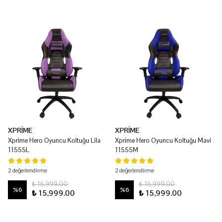
XPRİME
XPRİME
Xprime Hero Oyuncu Koltuğu Lila
Xprime Hero Oyuncu Koltuğu Mavi
11555L
11555M
2 değerlendirme
2 değerlendirme
₺ 16,999.00
₺ 16,999.00
%
6
%
6
₺ 15,999.00
₺ 15,999.00