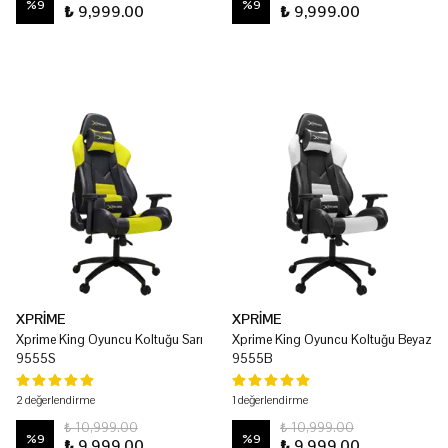
%
9
%
9
₺ 9,999.00
₺ 9,999.00
XPRİME
XPRİME
Xprime King Oyuncu Koltuğu Sarı
Xprime King Oyuncu Koltuğu Beyaz
9555S
9555B
2 değerlendirme
1 değerlendirme
₺ 10,999.00
₺ 10,999.00
%
9
%
9
₺ 9,999.00
₺ 9,999.00