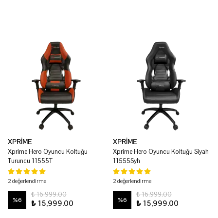
XPRİME
XPRİME
Xprime Hero Oyuncu Koltuğu
Xprime Hero Oyuncu Koltuğu Siyah
Turuncu 11555T
11555Syh
2 değerlendirme
2 değerlendirme
₺ 16,999.00
₺ 16,999.00
%
6
%
6
₺ 15,999.00
₺ 15,999.00