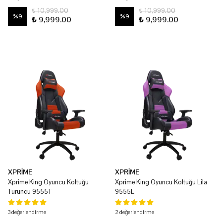
₺ 10,999.00
₺ 10,999.00
%
9
%
9
₺ 9,999.00
₺ 9,999.00
XPRİME
XPRİME
Xprime King Oyuncu Koltuğu
Xprime King Oyuncu Koltuğu Lila
Turuncu 9555T
9555L
3 değerlendirme
2 değerlendirme