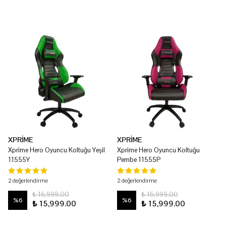
XPRİME
XPRİME
Xprime Hero Oyuncu Koltuğu Yeşil
Xprime Hero Oyuncu Koltuğu
11555Y
Pembe 11555P
2 değerlendirme
2 değerlendirme
₺ 16,999.00
₺ 16,999.00
%
6
%
6
₺ 15,999.00
₺ 15,999.00