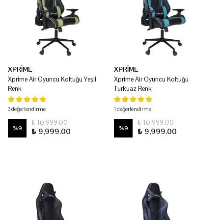
XPRİME
XPRİME
Xprime Air Oyuncu Koltuğu Yeşil
Xprime Air Oyuncu Koltuğu
Renk
Turkuaz Renk
3 değerlendirme
1 değerlendirme
₺ 10,999.00
₺ 10,999.00
%
9
%
9
₺ 9,999.00
₺ 9,999.00