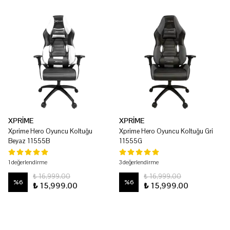
XPRİME
XPRİME
Xprime Hero Oyuncu Koltuğu
Xprime Hero Oyuncu Koltuğu Gri
Beyaz 11555B
11555G
1 değerlendirme
3 değerlendirme
₺ 16,999.00
₺ 16,999.00
%
6
%
6
₺ 15,999.00
₺ 15,999.00