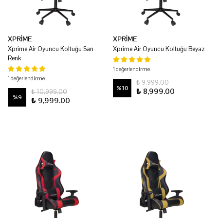
XPRİME
XPRİME
Xprime Air Oyuncu Koltuğu Sarı
Xprime Air Oyuncu Koltuğu Beyaz
Renk
1 değerlendirme
1 değerlendirme
₺ 9,999.00
%
10
₺ 8,999.00
₺ 10,999.00
%
9
₺ 9,999.00