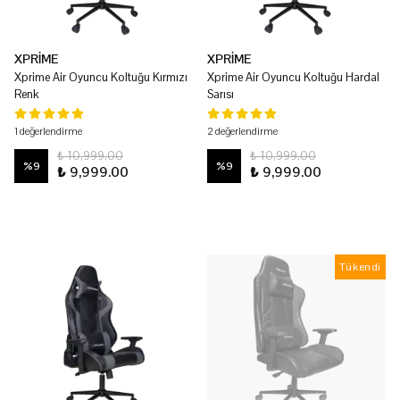
XPRİME
XPRİME
Xprime Air Oyuncu Koltuğu Kırmızı
Xprime Air Oyuncu Koltuğu Hardal
Renk
Sarısı
1 değerlendirme
2 değerlendirme
₺ 10,999.00
₺ 10,999.00
%
9
%
9
₺ 9,999.00
₺ 9,999.00
Tükendi