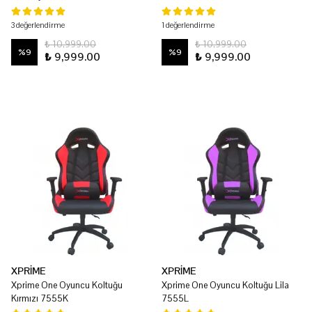
3 değerlendirme
1 değerlendirme
₺ 10,999.00
₺ 10,999.00
%
9
%
9
₺ 9,999.00
₺ 9,999.00
XPRİME
XPRİME
Xprime One Oyuncu Koltuğu
Xprime One Oyuncu Koltuğu Lila
Kırmızı 7555K
7555L