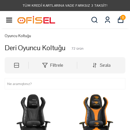
TÜM KREDI KARTLARINA VADE FARKSIZ 3 TAKSIT!
0
Oyuncu Koltuğu
Deri Oyuncu Koltuğu
72
ürün
Filtrele
Sırala