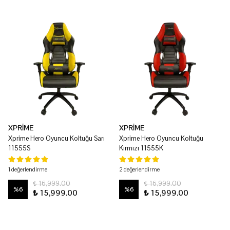
XPRİME
XPRİME
Xprime Hero Oyuncu Koltuğu Sarı
Xprime Hero Oyuncu Koltuğu
11555S
Kırmızı 11555K
1 değerlendirme
2 değerlendirme
₺ 16,999.00
₺ 16,999.00
%
6
%
6
₺ 15,999.00
₺ 15,999.00