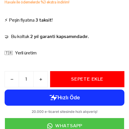
Havale ile ödemelerde %3 ekstra indirim!
⚡ Peşin fiyatına
3 taksit!
Bu koltuk
2 yıl garanti kapsamındadır.
🤝
Yerli üretim
🇹🇷
SEPETE EKLE
WHATSAPP