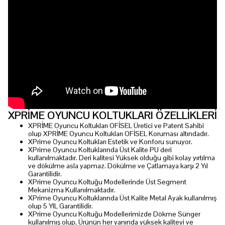
XPRİME OYUNCU KOLTUKLARI ÖZELLİKLERİ
XPRİME Oyuncu Koltukları OFİSEL Üretici ve Patent Sahibi
olup XPRİME Oyuncu Koltukları OFİSEL Koruması altındadır.
XPrime Oyuncu Koltukları Estetik ve Konforu sunuyor.
XPrime Oyuncu Koltuklarında Üst Kalite PU deri
kullanılmaktadır. Deri kalitesi Yüksek olduğu gibi kolay yırtılma
ve dökülme asla yapmaz. Dökülme ve Çatlamaya karşı 2 Yıl
Garantilidir.
XPrime Oyuncu Koltuğu Modellerinde Üst Segment
Mekanizma Kullanılmaktadır.
XPrime Oyuncu Koltuklarında Üst Kalite Metal Ayak kullanılmış
olup 5 YIL Garantilidir.
XPrime Oyuncu Koltuğu Modellerimizde Dökme Sünger
kullanılmış olup, Ürünün her yanında yüksek kaliteyi ve