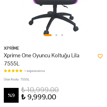
XPRİME
Xprime One Oyuncu Koltuğu Lila
7555L
1 değerlendirme
Ürün Kodu
:
7555L
₺ 10,999.00
%
9
₺ 9,999.00