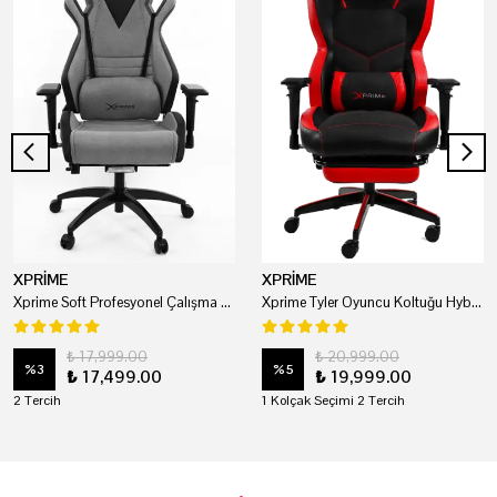
XPRİME
XPRİME
Xprime Soft Profesyonel Çalışma Ve Oyuncu Koltuğu
Xprime Tyler Oyuncu Koltuğu Hybrid Kumaş Kırmızı
₺ 17,999.00
₺ 20,999.00
%
3
%
5
₺ 17,499.00
₺ 19,999.00
2 Tercih
1 Kolçak Seçimi 2 Tercih