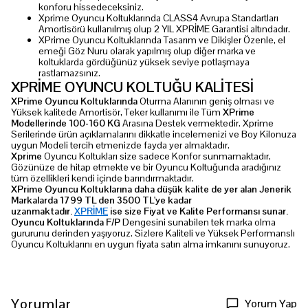
konforu hissedeceksiniz.
Xprime Oyuncu Koltuklarında CLASS4 Avrupa Standartları
Amortisörü kullanılmış olup 2 YIL XPRİME Garantisi altındadır.
XPrime Oyuncu Koltuklarında Tasarım ve Dikişler Özenle, el
emeği Göz Nuru olarak yapılmış olup diğer marka ve
koltuklarda gördüğünüz yüksek seviye potlaşmaya
rastlamazsınız.
XPRİME OYUNCU KOLTUĞU KALİTESİ
XPrime Oyuncu Koltuklarında
Oturma Alanının geniş olması ve
Yüksek kalitede Amortisör, Teker kullanımı ile Tüm
XPrime
Modellerinde 100-160 KG
Arasına Destek vermektedir. Xprime
Serilerinde ürün açıklamalarını dikkatle incelemenizi ve Boy Kilonuza
uygun Modeli tercih etmenizde fayda yer almaktadır.
Xprime
Oyuncu Koltukları size sadece Konfor sunmamaktadır,
Gözünüze de hitap etmekte ve bir Oyuncu Koltuğunda aradığınız
tüm özellikleri kendi içinde barındırmaktadır.
XPrime Oyuncu Koltuklarına daha düşük kalite de yer alan Jenerik
Markalarda 1799 TL den 3500 TL'ye kadar
uzanmaktadır.
XPRİME
ise size Fiyat ve Kalite Performansı sunar.
Oyuncu Koltuklarında F/P
Dengesini sunabilen tek marka olma
gururunu derinden yaşıyoruz. Sizlere Kaliteli ve Yüksek Performanslı
Oyuncu Koltuklarını en uygun fiyata satın alma imkanını sunuyoruz.
Yorumlar
Yorum Yap