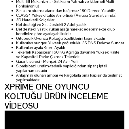
Multi Tilt Mekanizma (Sırt kısmı Yatmalı ve kitlemeli Multi
Fonksiyonlu)
Sırt alanı oturma alanından bağımsız 180 Derece Yatabilir
CLASS4 Yüksek Kalite Amortisör (Avrupa Standartlarında)
3D Hareketli Kolçaklar
Bel desteği ve Sırt Destekli 2 Adet yastık
Bel destekli yastık Yukarı aşağı hareket edebilmekte olup
kendinize göre ayarlayabilirsiniz
Ortopedik Oyuncu Koltuğu özelliklerini taşımaktadır
Kullanılan sünger: Yüksek yoğunluklu 55 DNS Dökme Sünger
Kullanılan ayak: Krom Ayaklı
Tekerlek Kapasitesi: 160 KG Ağırlığa dayanıklı Yüksek Kalite
ve Kapasiteli Parke Çizmez Tekerlek
Garanti süresi - Menşei: 24 Ay - Yerli
Sipariş bazlı üretim-tedarik yapıldığından sipariş iptali
yapılamamaktadır
Anlaşmalı olunan ambar ve kargolarla bina kapısında teslimat
yapılmaktadır
XPRİME ONE OYUNCU
KOLTUĞU ÜRÜN İNCELEME
VİDEOSU