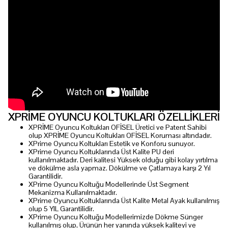
XPRİME OYUNCU KOLTUKLARI ÖZELLİKLERİ
XPRİME Oyuncu Koltukları OFİSEL Üretici ve Patent Sahibi
olup XPRİME Oyuncu Koltukları OFİSEL Koruması altındadır.
XPrime Oyuncu Koltukları Estetik ve Konforu sunuyor.
XPrime Oyuncu Koltuklarında Üst Kalite PU deri
kullanılmaktadır. Deri kalitesi Yüksek olduğu gibi kolay yırtılma
ve dökülme asla yapmaz. Dökülme ve Çatlamaya karşı 2 Yıl
Garantilidir.
XPrime Oyuncu Koltuğu Modellerinde Üst Segment
Mekanizma Kullanılmaktadır.
XPrime Oyuncu Koltuklarında Üst Kalite Metal Ayak kullanılmış
olup 5 YIL Garantilidir.
XPrime Oyuncu Koltuğu Modellerimizde Dökme Sünger
kullanılmış olup, Ürünün her yanında yüksek kaliteyi ve