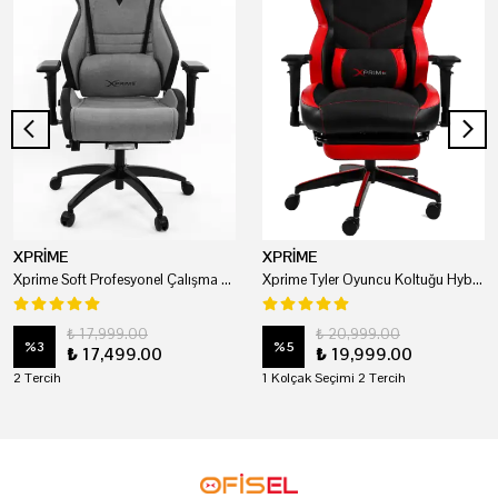
XPRİME
XPRİME
Xprime Soft Profesyonel Çalışma Ve Oyuncu Koltuğu
Xprime Tyler Oyuncu Koltuğu Hybrid Kumaş Kırmızı
₺ 17,999.00
₺ 20,999.00
%
3
%
5
₺ 17,499.00
₺ 19,999.00
2 Tercih
1 Kolçak Seçimi 2 Tercih