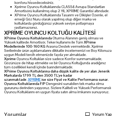
konforu hissedeceksiniz.
Xprime Oyuncu Koltuklarında CLASS4 Avrupa Standartları
Amortisörü kullanılmış olup 2 YIL XPRİME Garantisi altındadır.
XPrime Oyuncu Koltuklarında Tasarım ve Dikişler Özenle, el
emeği Göz Nuru olarak yapılmış olup diğer marka ve
koltuklarda gördüğünüz yüksek seviye potlaşmaya
rastlamazsınız.
XPRİME OYUNCU KOLTUĞU KALİTESİ
XPrime Oyuncu Koltuklarında
Oturma Alanının geniş olması ve
Yüksek kalitede Amortisör, Teker kullanımı ile Tüm
XPrime
Modellerinde 100-160 KG
Arasına Destek vermektedir. Xprime
Serilerinde ürün açıklamalarını dikkatle incelemenizi ve Boy Kilonuza
uygun Modeli tercih etmenizde fayda yer almaktadır.
Xprime
Oyuncu Koltukları size sadece Konfor sunmamaktadır,
Gözünüze de hitap etmekte ve bir Oyuncu Koltuğunda aradığınız
tüm özellikleri kendi içinde barındırmaktadır.
XPrime Oyuncu Koltuklarına daha düşük kalite de yer alan Jenerik
Markalarda 1799 TL den 3500 TL'ye kadar
uzanmaktadır.
XPRİME
ise size Fiyat ve Kalite Performansı sunar.
Oyuncu Koltuklarında F/P
Dengesini sunabilen tek marka olma
gururunu derinden yaşıyoruz. Sizlere Kaliteli ve Yüksek Performanslı
Oyuncu Koltuklarını en uygun fiyata satın alma imkanını sunuyoruz.
Yorumlar
Yorum Yap