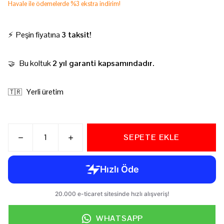
Havale ile ödemelerde %3 ekstra indirim!
⚡ Peşin fiyatına
3 taksit!
Bu koltuk
2 yıl garanti kapsamındadır.
🤝
Yerli üretim
🇹🇷
SEPETE EKLE
WHATSAPP