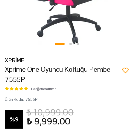
XPRİME
Xprime One Oyuncu Koltuğu Pembe
7555P
1 değerlendirme
Ürün Kodu
:
7555P
₺ 10,999.00
%
9
₺ 9,999.00