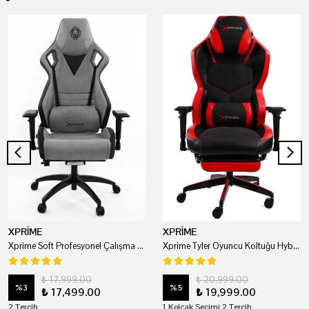
XPRİME
XPRİME
Xprime Soft Profesyonel Çalışma Ve Oyuncu Koltuğu
Xprime Tyler Oyuncu Koltuğu Hybrid Kumaş Kırmızı
₺ 17,999.00
₺ 20,999.00
%
3
%
5
₺ 17,499.00
₺ 19,999.00
2 Tercih
1 Kolçak Seçimi 2 Tercih