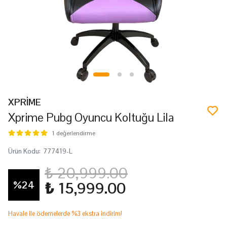
XPRİME
Xprime Pubg Oyuncu Koltuğu Lila
1 değerlendirme
Ürün Kodu
:
777419-L
₺ 20,999.00
%
24
₺ 15,999.00
Havale ile ödemelerde %3 ekstra indirim!