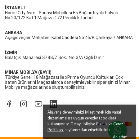
İSTANBUL
Home City Avm - Sanayi Mahallesi E5 Bağlantı yolu bulvarı
No:20/172 Kat:1 Mağaza:172 Pendik İstanbul
ANKARA
Aşağıöveçler Mahallesi Kabil Caddesi No:46/B Çankaya / ANKARA
İZMİR
Balatçık Mahallesi 8788/7 Sok. No:3/A Çiğli İzmir
MİNAR MOBİLYA (BAYİİ)
Türkiye Geneli 18 Mağazası ile xPrime Oyuncu Koltukları Çok
satan ürünlerini Mağazalarda deneyimleyebilir siparişinizi Minar
Mobilya mağazalarında oluşturabilirsiniz.
Alışveriş deneyiminizi iyileştirmek için yasal
düzenlemelere uygun çerezler (cookies)
kullanıyoruz. Detaylı bilgiye
Gizlilik ve Çerez
Politikası
sayfamızdan erişebilirsiniz.
Anladım