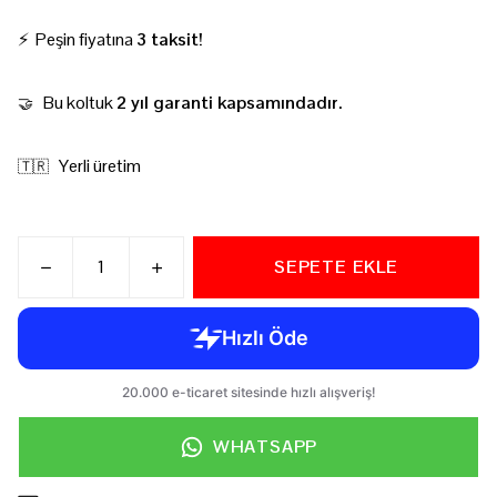
⚡ Peşin fiyatına
3 taksit!
Bu koltuk
2 yıl garanti kapsamındadır.
🤝
Yerli üretim
🇹🇷
SEPETE EKLE
WHATSAPP