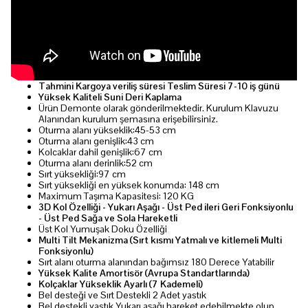
Tahmini Kargoya
veriliş süresi
Teslim Süresi 7-10 iş günü
Yüksek Kaliteli Suni Deri Kaplama
Ürün Demonte olarak gönderilmektedir. Kurulum Klavuzu
Alanından kurulum şemasına erişebilirsiniz.
Oturma alanı yükseklik:45-53 cm
Oturma alanı genişlik:43 cm
Kolcaklar dahil genişlik:67 cm
Oturma alanı derinlik:52 cm
Sırt yüksekliği:97 cm
Sırt yüksekliği en yüksek konumda: 148 cm
Maximum Taşıma Kapasitesi: 120 KG
3D Kol Özelliği - Yukarı Aşağı - Üst Ped ileri Geri Fonksiyonlu
- Üst Ped Sağa ve Sola Hareketli
Üst Kol Yumuşak Doku Özelliği
Multi Tilt Mekanizma (Sırt kısmı Yatmalı ve kitlemeli Multi
Fonksiyonlu)
Sırt alanı oturma alanından bağımsız 180 Derece Yatabilir
Yüksek Kalite Amortisör (Avrupa Standartlarında)
Kolçaklar Yükseklik Ayarlı (7 Kademeli)
Bel desteği ve Sırt Destekli 2 Adet yastık
Bel destekli yastık Yukarı aşağı hareket edebilmekte olup