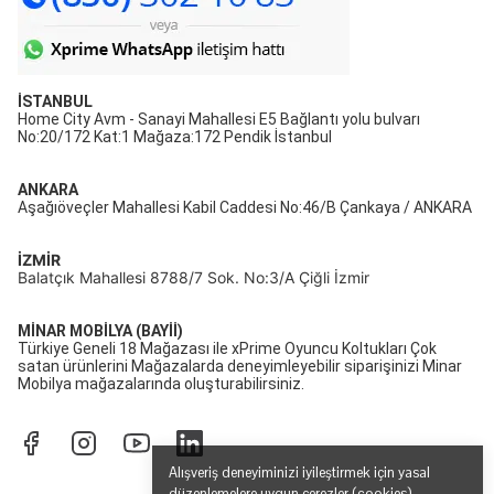
İSTANBUL
Home City Avm - Sanayi Mahallesi E5 Bağlantı yolu bulvarı
No:20/172 Kat:1 Mağaza:172 Pendik İstanbul
ANKARA
Aşağıöveçler Mahallesi Kabil Caddesi No:46/B Çankaya / ANKARA
İZMİR
Balatçık Mahallesi 8788/7 Sok. No:3/A Çiğli İzmir
MİNAR MOBİLYA (BAYİİ)
Türkiye Geneli 18 Mağazası ile xPrime Oyuncu Koltukları Çok
satan ürünlerini Mağazalarda deneyimleyebilir siparişinizi Minar
Mobilya mağazalarında oluşturabilirsiniz.
Alışveriş deneyiminizi iyileştirmek için yasal
düzenlemelere uygun çerezler (cookies)