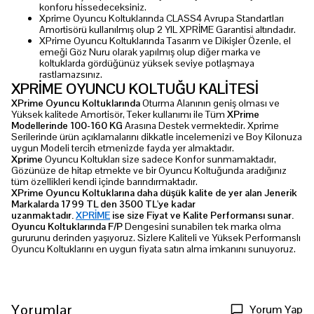
konforu hissedeceksiniz.
Xprime Oyuncu Koltuklarında CLASS4 Avrupa Standartları
Amortisörü kullanılmış olup 2 YIL XPRİME Garantisi altındadır.
XPrime Oyuncu Koltuklarında Tasarım ve Dikişler Özenle, el
emeği Göz Nuru olarak yapılmış olup diğer marka ve
koltuklarda gördüğünüz yüksek seviye potlaşmaya
rastlamazsınız.
XPRİME OYUNCU KOLTUĞU KALİTESİ
XPrime Oyuncu Koltuklarında
Oturma Alanının geniş olması ve
Yüksek kalitede Amortisör, Teker kullanımı ile Tüm
XPrime
Modellerinde 100-160 KG
Arasına Destek vermektedir. Xprime
Serilerinde ürün açıklamalarını dikkatle incelemenizi ve Boy Kilonuza
uygun Modeli tercih etmenizde fayda yer almaktadır.
Xprime
Oyuncu Koltukları size sadece Konfor sunmamaktadır,
Gözünüze de hitap etmekte ve bir Oyuncu Koltuğunda aradığınız
tüm özellikleri kendi içinde barındırmaktadır.
XPrime Oyuncu Koltuklarına daha düşük kalite de yer alan Jenerik
Markalarda 1799 TL den 3500 TL'ye kadar
uzanmaktadır.
XPRİME
ise size Fiyat ve Kalite Performansı sunar.
Oyuncu Koltuklarında F/P
Dengesini sunabilen tek marka olma
gururunu derinden yaşıyoruz. Sizlere Kaliteli ve Yüksek Performanslı
Oyuncu Koltuklarını en uygun fiyata satın alma imkanını sunuyoruz.
Yorumlar
Yorum Yap