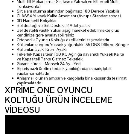
Multi Tilt Mekanizma (Sırt kısmı Yatmalı ve kitlemeli Multi
Fonksiyonlu)
Sırt alanı oturma alanından bağımsız 180 Derece Yatabilir
CLASS4 Yüksek Kalite Amortisör (Avrupa Standartlarında)
3D Hareketli Kolçaklar
Bel desteği ve Sırt Destekli 2 Adet yastık
Bel destekli yastık Yukarı aşağı hareket edebilmekte olup
kendinize göre ayarlayabilirsiniz
Ortopedik Oyuncu Koltuğu özelliklerini taşımaktadır
Kullanılan sünger: Yüksek yoğunluklu 55 DNS Dökme Sünger
Kullanılan ayak: Krom Ayaklı
Tekerlek Kapasitesi: 160 KG Ağırlığa dayanıklı Yüksek Kalite
ve Kapasiteli Parke Çizmez Tekerlek
Garanti süresi - Menşei: 24 Ay - Yerli
Sipariş bazlı üretim-tedarik yapıldığından sipariş iptali
yapılamamaktadır
Anlaşmalı olunan ambar ve kargolarla bina kapısında teslimat
yapılmaktadır
XPRİME ONE OYUNCU
KOLTUĞU ÜRÜN İNCELEME
VİDEOSU