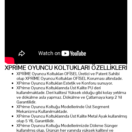
XPRİME OYUNCU KOLTUKLARI ÖZELLİKLERİ
XPRİME Oyuncu Koltukları OFİSEL Üretici ve Patent Sahibi
olup XPRİME Oyuncu Koltukları OFİSEL Koruması altındadır.
XPrime Oyuncu Koltukları Estetik ve Konforu sunuyor.
XPrime Oyuncu Koltuklarında Üst Kalite PU deri
kullanılmaktadır. Deri kalitesi Yüksek olduğu gibi kolay yırtılma
ve dökülme asla yapmaz. Dökülme ve Çatlamaya karşı 2 Yıl
Garantilidir.
XPrime Oyuncu Koltuğu Modellerinde Üst Segment
Mekanizma Kullanılmaktadır.
XPrime Oyuncu Koltuklarında Üst Kalite Metal Ayak kullanılmış
olup 5 YIL Garantilidir.
XPrime Oyuncu Koltuğu Modellerimizde Dökme Sünger
kullanılmış olup, Ürünün her yanında yüksek kaliteyi ve