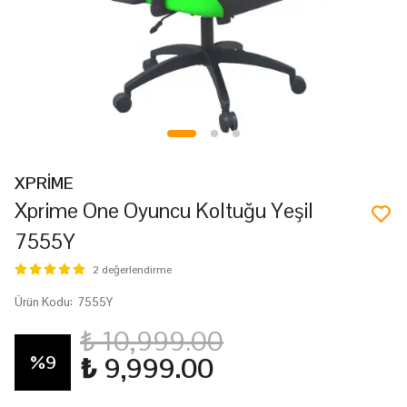
XPRİME
Xprime One Oyuncu Koltuğu Yeşil
7555Y
2 değerlendirme
Ürün Kodu
:
7555Y
₺ 10,999.00
%
9
₺ 9,999.00