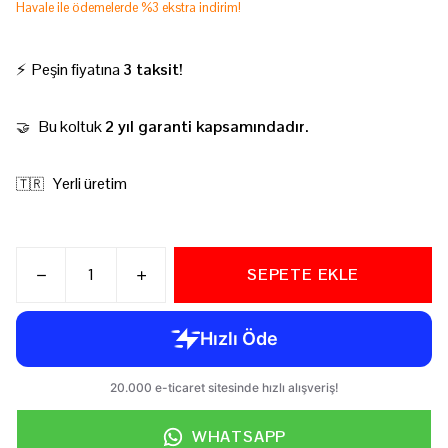
Havale ile ödemelerde %3 ekstra indirim!
⚡ Peşin fiyatına
3 taksit!
Bu koltuk
2 yıl garanti kapsamındadır.
🤝
Yerli üretim
🇹🇷
SEPETE EKLE
WHATSAPP