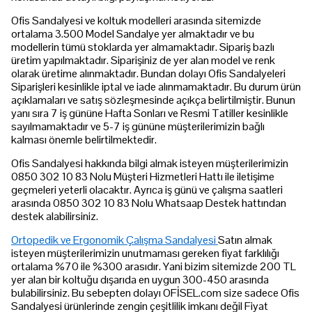
Ofis Sandalyesi ve koltuk modelleri arasında sitemizde
ortalama 3.500 Model Sandalye yer almaktadır ve bu
modellerin tümü stoklarda yer almamaktadır. Sipariş bazlı
üretim yapılmaktadır. Siparişiniz de yer alan model ve renk
olarak üretime alınmaktadır. Bundan dolayı Ofis Sandalyeleri
Siparişleri kesinlikle iptal ve iade alınmamaktadır. Bu durum ürün
açıklamaları ve satış sözleşmesinde açıkça belirtilmiştir. Bunun
yanı sıra 7 iş gününe Hafta Sonları ve Resmi Tatiller kesinlikle
sayılmamaktadır ve 5-7 iş gününe müşterilerimizin bağlı
kalması önemle belirtilmektedir.
Ofis Sandalyesi hakkında bilgi almak isteyen müşterilerimizin
0850 302 10 83 Nolu Müşteri Hizmetleri Hattı ile iletişime
geçmeleri yeterli olacaktır. Ayrıca iş günü ve çalışma saatleri
arasında 0850 302 10 83 Nolu Whatsaap Destek hattından
destek alabilirsiniz.
Ortopedik ve Ergonomik Çalışma Sandalyesi
Satın almak
isteyen müşterilerimizin unutmaması gereken fiyat farklılığı
ortalama %70 ile %300 arasıdır. Yani bizim sitemizde 200 TL
yer alan bir koltuğu dışarıda en uygun 300-450 arasında
bulabilirsiniz. Bu sebepten dolayı OFİSEL.com size sadece Ofis
Sandalyesi ürünlerinde zengin çeşitlilik imkanı değil Fiyat