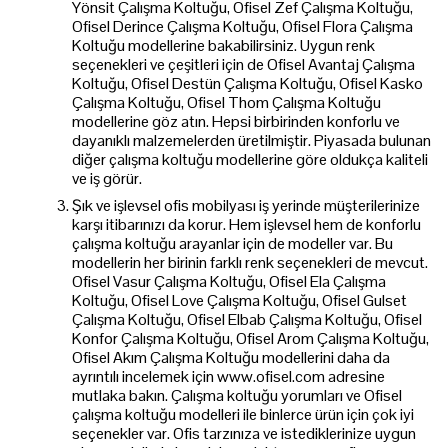
Yönsit Çalışma Koltuğu, Ofisel Zef Çalışma Koltuğu,
Ofisel Derince Çalışma Koltuğu, Ofisel Flora Çalışma
Koltuğu modellerine bakabilirsiniz. Uygun renk
seçenekleri ve çeşitleri için de Ofisel Avantaj Çalışma
Koltuğu, Ofisel Destün Çalışma Koltuğu, Ofisel Kasko
Çalışma Koltuğu, Ofisel Thom Çalışma Koltuğu
modellerine göz atın. Hepsi birbirinden konforlu ve
dayanıklı malzemelerden üretilmiştir. Piyasada bulunan
diğer çalışma koltuğu modellerine göre oldukça kaliteli
ve iş görür.
Şık ve işlevsel ofis mobilyası iş yerinde müşterilerinize
karşı itibarınızı da korur. Hem işlevsel hem de konforlu
çalışma koltuğu arayanlar için de modeller var. Bu
modellerin her birinin farklı renk seçenekleri de mevcut.
Ofisel Vasur Çalışma Koltuğu, Ofisel Ela Çalışma
Koltuğu, Ofisel Love Çalışma Koltuğu, Ofisel Gulset
Çalışma Koltuğu, Ofisel Elbab Çalışma Koltuğu, Ofisel
Konfor Çalışma Koltuğu, Ofisel Arom Çalışma Koltuğu,
Ofisel Akım Çalışma Koltuğu modellerini daha da
ayrıntılı incelemek için www.ofisel.com adresine
mutlaka bakın. Çalışma koltuğu yorumları ve Ofisel
çalışma koltuğu modelleri ile binlerce ürün için çok iyi
seçenekler var. Ofis tarzınıza ve istediklerinize uygun