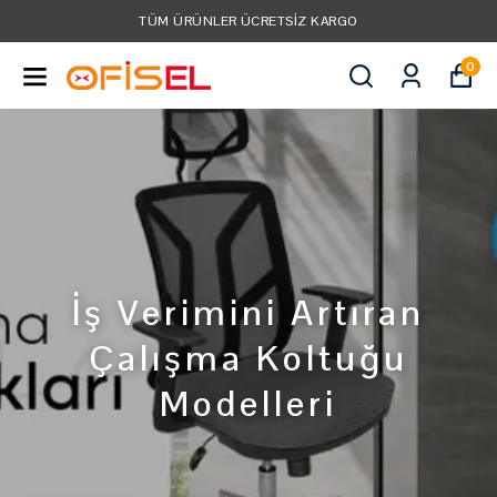
TÜM KREDI KARTLARINA VADE FARKSIZ 3 TAKSIT!
0
İş Verimini Artıran
Çalışma Koltuğu
Modelleri