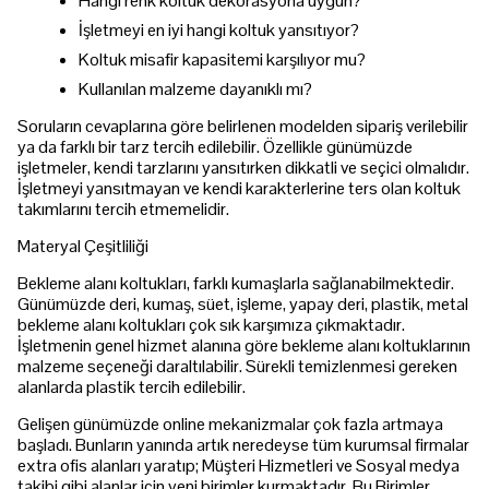
Hangi renk koltuk dekorasyona uygun?
İşletmeyi en iyi hangi koltuk yansıtıyor?
Koltuk misafir kapasitemi karşılıyor mu?
Kullanılan malzeme dayanıklı mı?
Soruların cevaplarına göre belirlenen modelden sipariş verilebilir
ya da farklı bir tarz tercih edilebilir. Özellikle günümüzde
işletmeler, kendi tarzlarını yansıtırken dikkatli ve seçici olmalıdır.
İşletmeyi yansıtmayan ve kendi karakterlerine ters olan koltuk
takımlarını tercih etmemelidir.
Materyal Çeşitliliği
Bekleme alanı koltukları, farklı kumaşlarla sağlanabilmektedir.
Günümüzde deri, kumaş, süet, işleme, yapay deri, plastik, metal
bekleme alanı koltukları çok sık karşımıza çıkmaktadır.
İşletmenin genel hizmet alanına göre bekleme alanı koltuklarının
malzeme seçeneği daraltılabilir. Sürekli temizlenmesi gereken
alanlarda plastik tercih edilebilir.
Gelişen günümüzde online mekanizmalar çok fazla artmaya
başladı. Bunların yanında artık neredeyse tüm kurumsal firmalar
extra ofis alanları yaratıp; Müşteri Hizmetleri ve Sosyal medya
takibi gibi alanlar için yeni birimler kurmaktadır. Bu Birimler