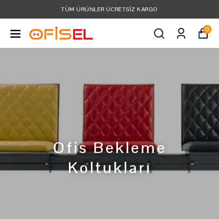
TÜM KREDI KARTLARINA VADE FARKSIZ 3 TAKSIT!
0
Ofis Bekleme
Koltukları