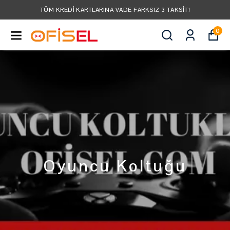
TÜM KREDI KARTLARINA VADE FARKSIZ 3 TAKSIT!
0
Oyuncu Koltuğu