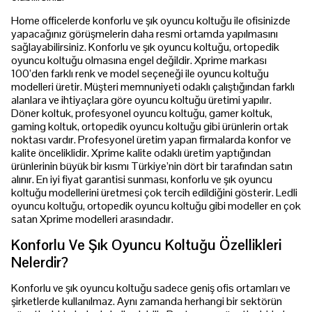
Home officelerde konforlu ve şık oyuncu koltuğu ile ofisinizde
yapacağınız görüşmelerin daha resmi ortamda yapılmasını
sağlayabilirsiniz. Konforlu ve şık oyuncu koltuğu, ortopedik
oyuncu koltuğu olmasına engel değildir. Xprime markası
100’den farklı renk ve model seçeneği ile oyuncu koltuğu
modelleri üretir. Müşteri memnuniyeti odaklı çalıştığından farklı
alanlara ve ihtiyaçlara göre oyuncu koltuğu üretimi yapılır.
Döner koltuk, profesyonel oyuncu koltuğu, gamer koltuk,
gaming koltuk, ortopedik oyuncu koltuğu gibi ürünlerin ortak
noktası vardır. Profesyonel üretim yapan firmalarda konfor ve
kalite önceliklidir. Xprime kalite odaklı üretim yaptığından
ürünlerinin büyük bir kısmı Türkiye’nin dört bir tarafından satın
alınır. En iyi fiyat garantisi sunması, konforlu ve şık oyuncu
koltuğu modellerini üretmesi çok tercih edildiğini gösterir. Ledli
oyuncu koltuğu, ortopedik oyuncu koltuğu gibi modeller en çok
satan Xprime modelleri arasındadır.
Konforlu Ve Şık Oyuncu Koltuğu Özellikleri
Nelerdir?
Konforlu ve şık oyuncu koltuğu sadece geniş ofis ortamları ve
şirketlerde kullanılmaz. Aynı zamanda herhangi bir sektörün