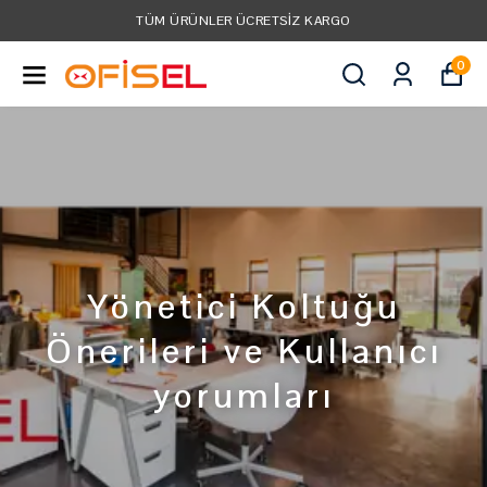
TÜM KREDI KARTLARINA VADE FARKSIZ 3 TAKSI
0
Yönetici Koltuğu
Önerileri ve Kullanıcı
yorumları