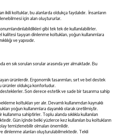
 ikili koltuklar, bu alanlarda oldukça faydalıdır. İnsanların
nlenebilmesi için alan oluştururlar.
numlandırılabildikleri gibi tek tek de kullanılabilirler.
el kalitesi taşıyan dinlenme koltukları, yoğun kullanımlara
lılığı ve yapısıdır.
ında en sık sorulan sorular arasında yer almaktadır. Bu
layan ürünlerdir. Ergonomik tasarımları, sırt ve bel destek
bu ürünler oldukça konforludur.
desteklerler. Son derece estetik ve sade bir tasarıma sahip
 bekleme koltukları yer alır. Devamlı kullanımdan kaynaklı
ları yoğun kullanımlara dayanıklı olarak üretilmiştir.
r kullanıma sahiptirler. Toplu alanda sıklıkla kullanılan
dir. Gün içinde belki yüzlerce kez kullanılan bu koltukların
olay temizlenebilir olmaları önemlidir.
e dinlenme alanları oluşturulabilmektedir. Tekli