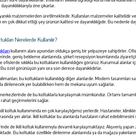
uzun süre dayanıklıdırlar. İnsanların sıklıkla uğradığı kurumlarda kullanılan
dayanıklılıklarıyla öne çıkarlar.
yanıklı malzemelerden üretilmektedir. Kullanılan malzemeler kalitelidir v
 en çok dikkat ettiği şey ürünün kalitesi ve dayanıklılığıdır. Bu nedenle d
.
tukları Nerelerde Kullanılır?
ukları
kullanım alanı açısından oldukça geniş bir yelpazeye sahiptirler. Ofis
şlerinde, geniş bekleme alanlarında, şirket resepsiyon kısımlarında ziyaretç
e ofislerde sıklıkla bu koltukların kullanıldığını görürüz. Kurumsal alanla
r. Bu özel görünüşün yanı sıra son derece dayanıklıdırlar.
valimanları, bu koltukların kullanıldığı diğer alanlardır. Modern tasarımlar
lıkla dinlenecek yer bulabilirken hem de mekana uyum sağlarlar.
merkezlerinde de bu koltuklarla karşılaşmak mümkündür. Ortamı tamamlayıc
rahat geçirmelerini sağlar.
ikili koltuk kullanımında en çok karşılaştığımız yerlerdir. Hastaneler, klinikl
rasında yer alırlar. İkili koltuklar bu alanlarda hastaların rahat edebilmesin
inde de ikili koltuk kullanımıyla devamlı karşılaşmaktayız. Alışveriş yapan z
aktadır. Bu koltuklar özellikle dinlenme alanlarında ya da mağaza yakınlarınd