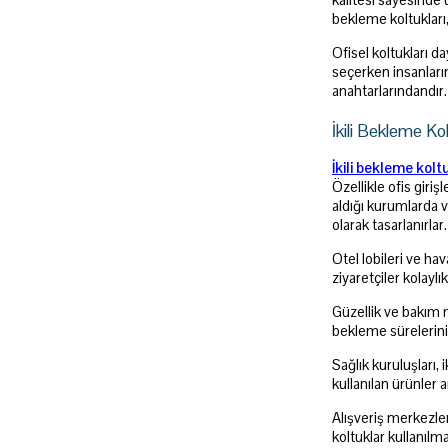
kalitesi sayesinde 
bekleme koltukları, 
Ofisel koltukları
da
seçerken insanların
anahtarlarındandır
İkili Bekleme Kol
İkili bekleme kolt
Özellikle ofis giri
aldığı kurumlarda v
olarak tasarlanırla
Otel lobileri ve ha
ziyaretçiler kolay
Güzellik ve bakım 
bekleme sürelerini 
Sağlık kuruluşları, 
kullanılan ürünler a
Alışveriş merkezler
koltuklar kullanılm