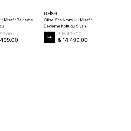
OFİSEL
kili Misafir Bekleme
Ofisel Ece Krom İkili Misafir
cu
Bekleme Koltuğu Siyah
499.00
₺ 15,499.00
%
6
,499.00
₺ 14,499.00