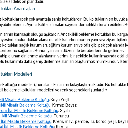
a ise sadelik ön plandadır.
tukları Avantajları
e koltukları
pek çok avantaja sahip koltuklardır. Bu koltukların en büyük av
ilmeleridir. Ayrıca kaliteli olmaları sayesinden sıklıkla tercih edilirler. B
larının karmaşık olduğu aşikardır. Ancak ikili bekleme koltukları bu karga
sayesinde bulundukları alana estetik katarken bunun yanı sıra ziyaretçileri
me koltukları sağlık kurumları, eğitim kurumları ve ofis gibi pek çok alanda 
 konforunu sağlarlar. Bunun yanı sıra düzeni de beraberlerinde getirirler.
hip olunan dinlenme alanlarının verimli bir şekilde kullanılmasında etkilidir
klu kullanımla daha geniş dinlenme alanları oluşturmak mümkündür. İster
.
tukları Modelleri
me koltuğu
modelleri, her alana kullanımı kolaylaştırmaktadır. Bu koltukl
ikili bekleme koltukları modelleri ve renk seçenekleri şunlardır:
İkili Misafir Bekleme Koltuğu
: Koyu Yeşil
 İkili Misafir Bekleme Koltuğu
: Kırmızı Beyaz
rom İkili Misafir Bekleme Koltuğu
: Siyah
. İkili Misafir Bekleme Koltuğu
: Turuncu
 İkili Misafir Bekleme Koltuğu
: Krem, mavi, pembe, lila, bordo, yeşil, beyaz
aj İkili Misafir Bekleme Koltuğu
: Kırmızı