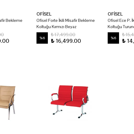
OFİSEL
OFİSEL
safir Bekleme
Ofisel Forte İkili Misafir Bekleme
Ofisel Ece P. İ
Koltuğu Kırmızı Beyaz
Koltuğu Turun
00
₺ 17,499.00
₺ 15,
%
6
%
6
9.00
₺ 16,499.00
₺ 14