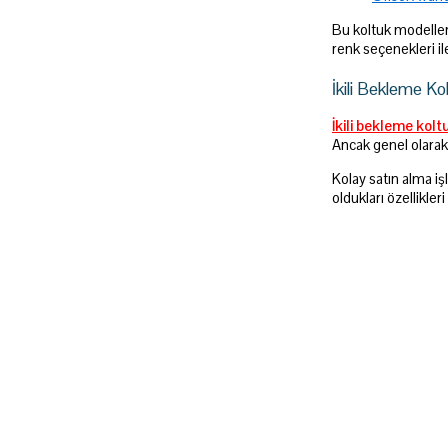
Bu koltuk modelleri
renk seçenekleri ile
İkili Bekleme Kol
İkili bekleme kol
Ancak genel olarak 
Kolay satın alma iş
oldukları özellikle