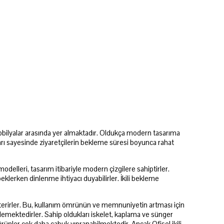
l mobilyalar arasında yer almaktadır. Oldukça modern tasarıma
arı sayesinde ziyaretçilerin bekleme süresi boyunca rahat
odelleri, tasarım itibariyle modern çizgilere sahiptirler.
beklerken dinlenme ihtiyacı duyabilirler. İkili bekleme
österirler. Bu, kullanım ömrünün ve memnuniyetin artması için
ellemektedirler. Sahip oldukları iskelet, kaplama ve sünger