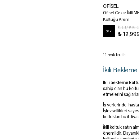
OFİSEL
Ofisel Cezar İkili 
Koltuğu Krem
₺ 13,999.
%
7
₺ 12,99
11 renk tercihi
İkili Bekleme
İkili bekleme kolt
sahip olan bu kolt
etmelerini sağlarla
İş yerlerinde, hast
İşlevsellikleri say
koltukları bu ihtiya
İkili koltuk satın
önemlidir. Dayanıkl