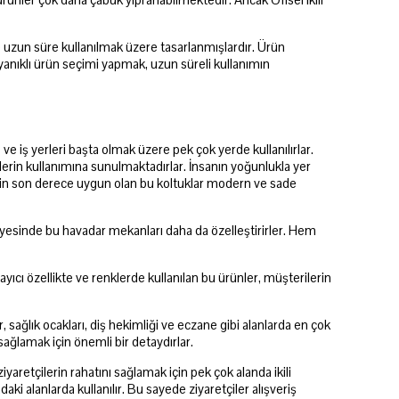
 ürünler çok daha çabuk yıpranabilmektedir. Ancak Ofisel ikili
e uzun süre kullanılmak üzere tasarlanmışlardır. Ürün
ayanıklı ürün seçimi yapmak, uzun süreli kullanımın
 ve iş yerleri başta olmak üzere pek çok yerde kullanılırlar.
ilerin kullanımına sunulmaktadırlar. İnsanın yoğunlukla yer
r için son derece uygun olan bu koltuklar modern ve sade
ı sayesinde bu havadar mekanları daha da özelleştirirler. Hem
ı özellikte ve renklerde kullanılan bu ürünler, müşterilerin
er, sağlık ocakları, diş hekimliği ve eczane gibi alanlarda en çok
i sağlamak için önemli bir detaydırlar.
iyaretçilerin rahatını sağlamak için pek çok alanda ikili
aki alanlarda kullanılır. Bu sayede ziyaretçiler alışveriş