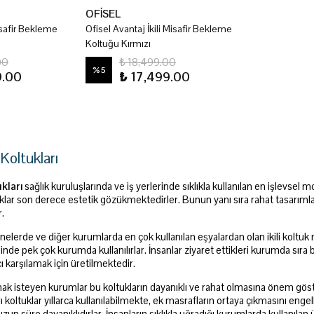
OFİSEL
Misafir Bekleme
Ofisel Avantaj İkili Misafir Bekleme
Koltuğu Kırmızı
00
₺ 18,499.00
%
5
9.00
₺ 17,499.00
 Koltukları
ukları
sağlık kuruluşlarında ve iş yerlerinde sıklıkla kullanılan en işlevse
uklar son derece estetik gözükmektedirler. Bunun yanı sıra rahat tasarıml
r.
anelerde ve diğer kurumlarda en çok kullanılan eşyalardan olan ikili koltuk m
esinde pek çok kurumda kullanılırlar. İnsanlar ziyaret ettikleri kurumda sıra 
cı karşılamak için üretilmektedir.
 almak isteyen kurumlar bu koltukların dayanıklı ve rahat olmasına önem g
ı koltuklar yıllarca kullanılabilmekte, ek masrafların ortaya çıkmasını eng