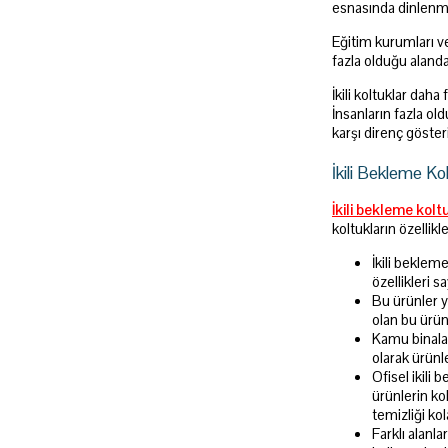
esnasında dinlenmek
Eğitim kurumları ve
fazla olduğu alanda
İkili koltuklar daha
İnsanların fazla ol
karşı direnç göster
İkili Bekleme Kol
İkili bekleme kolt
koltukların özellikle
İkili beklem
özellikleri 
Bu ürünler y
olan bu ürünl
Kamu binalar
olarak ürünl
Ofisel ikili 
ürünlerin ko
temizliği ko
Farklı alanl