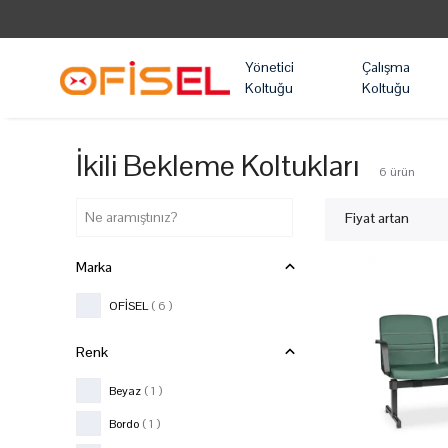
Yönetici
Çalışma
Koltuğu
Koltuğu
İkili Bekleme Koltukları
6
ürün
Fiyat artan
Marka
OFİSEL
( 6 )
Renk
Beyaz
( 1 )
Bordo
( 1 )