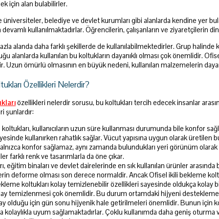
 için alan bulabilirler.
 üniversiteler, belediye ve devlet kurumları gibi alanlarda kendine yer bulan
 devamlı kullanılmaktadırlar. Öğrencilerin, çalışanların ve ziyaretçilerin di
 fazla alanda daha farklı şekillerde de kullanılabilmektedirler. Grup halinde ko
duğu alanlarda kullanılan bu koltukların dayanıklı olması çok önemlidir. Ofis
ir. Uzun ömürlü olmasının en büyük nedeni, kullanılan malzemelerin dayanık
tukları Özellikleri Nelerdir?
ukları
özellikleri nelerdir sorusu, bu koltukları tercih edecek insanlar aras
ri şunlardır:
e koltukları, kullanıcıların uzun süre kullanması durumunda bile konfor sağ
sayesinde kullanırken rahatlık sağlar. Vücut yapısına uygun olarak üretilen 
alnızca konfor sağlamaz, aynı zamanda bulundukları yeri görünüm olarak 
er farklı renk ve tasarımlarla da öne çıkar.
ı, eğitim binaları ve devlet dairelerinde en sık kullanılan ürünler arasında
erin deforme olması son derece normaldir. Ancak Ofisel ikili bekleme koltuk
bekleme koltukları kolay temizlenebilir özellikleri sayesinde oldukça kolay bi
lay temizlenmesi çok önemlidir. Bu durum ortamdaki hijyeni desteklemekte
lay olduğu için gün sonu hijyenik hale getirilmeleri önemlidir. Bunun için k
ara kolaylıkla uyum sağlamaktadırlar. Çoklu kullanımda daha geniş oturma v