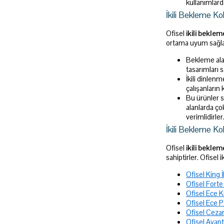
kullanımlard
İkili Bekleme Kol
Ofisel
ikili beklem
ortama uyum sağlayab
Bekleme alan
tasarımları 
İkili dinlen
çalışanların
Bu ürünler sa
alanlarda ço
verimlidirler
İkili Bekleme Kol
Ofisel
ikili bekle
sahiptirler. Ofisel 
Ofisel King 
Ofisel Forte
Ofisel Ece K
Ofisel Ece P
Ofisel Cezar
Ofisel Avant