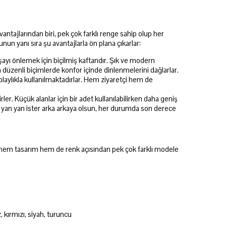
antajlarından biri, pek çok farklı renge sahip olup her
unun yanı sıra şu avantajlarla ön plana çıkarlar:
şayı önlemek için biçilmiş kaftandır. Şık ve modern
n düzenli biçimlerde konfor içinde dinlenmelerini dağlarlar.
kolaylıkla kullanılmaktadırlar. Hem ziyaretçi hem de
ler. Küçük alanlar için bir adet kullanılabilirken daha geniş
 yan yan ister arka arkaya olsun, her durumda son derece
ar hem tasarım hem de renk açısından pek çok farklı modele
, kırmızı, siyah, turuncu