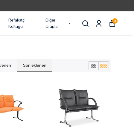
Refakatçi
Diğer
0
Koltuğu
Gruplar
eklenen
Son eklenen