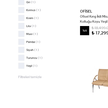
Gri
( 1 )
Kırmızı
( 1 )
OFİSEL
Ofisel Kıng İkili Mi
Krem
( 1 )
Koltuğu Koyu Yeşil
Lila
( 1 )
₺ 18,499.
%
6
₺ 17,29
Mavi
( 1 )
Pembe
( 1 )
Siyah
( 1 )
Turuncu
( 1 )
Yeşil
( 1 )
Filtreleri temizle