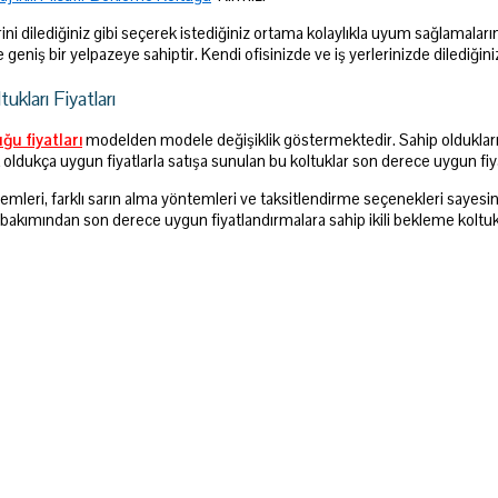
ni dilediğiniz gibi seçerek istediğiniz ortama kolaylıkla uyum sağlamalarını 
 geniş bir yelpazeye sahiptir. Kendi ofisinizde ve iş yerlerinizde dilediğiniz 
tukları Fiyatları
tuğu
fiyatları
modelden modele değişiklik göstermektedir. Sahip oldukları 
oldukça uygun fiyatlarla satışa sunulan bu koltuklar son derece uygun fiya
lemleri, farklı sarın alma yöntemleri ve taksitlendirme seçenekleri sayesind
ri bakımından son derece uygun fiyatlandırmalara sahip ikili bekleme koltukl