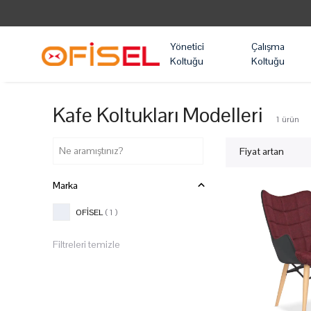
Yönetici
Çalışma
Koltuğu
Koltuğu
Kafe Koltukları Modelleri
1
ürün
Fiyat artan
Marka
OFİSEL
( 1 )
Filtreleri temizle