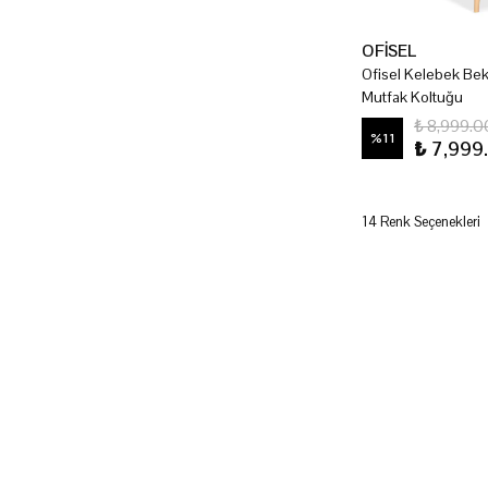
OFİSEL
Ofisel Kelebek Be
Mutfak Koltuğu
₺ 8,999.0
%
11
₺ 7,999
14 Renk Seçenekleri