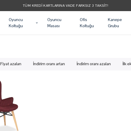
TÜRKIYE'NIN LIDER OYUNCU KOLTUĞU MARKASI!
Oyuncu
Oyuncu
Ofis
Kanepe
Koltuğu
Masası
Koltuğu
Grubu
Fiyat azalan
İndirim oranı artan
İndirim oranı azalan
İlk 