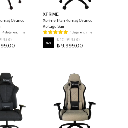
XPRİME
 Kumaş Oyuncu
Xprime Titan Kumaş Oyuncu
ı
Koltuğu Sarı
4 değerlendirme
1 değerlendirme
999.00
₺ 10,999.00
%
9
999.00
₺ 9,999.00