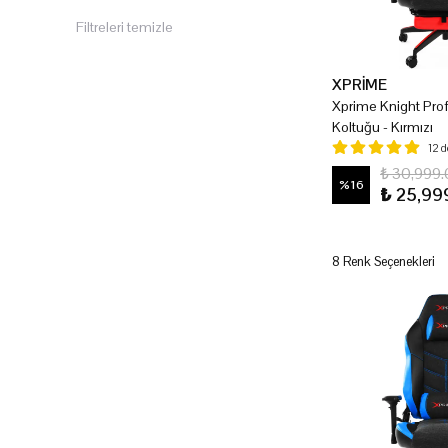
Filtreleri temizle
XPRİME
Xprime Knight Pro
Koltuğu - Kırmızı
12 
₺ 30,999
%
16
₺ 25,99
8 Renk Seçenekleri