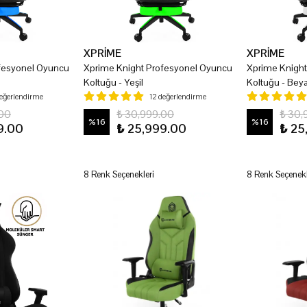
XPRİME
XPRİME
fesyonel Oyuncu
Xprime Knight Profesyonel Oyuncu
Xprime Knigh
Koltuğu - Yeşil
Koltuğu - Bey
değerlendirme
12 değerlendirme
.00
₺ 30,999.00
₺ 30,
%
16
%
16
9.00
₺ 25,999.00
₺ 25
8 Renk Seçenekleri
8 Renk Seçenekl