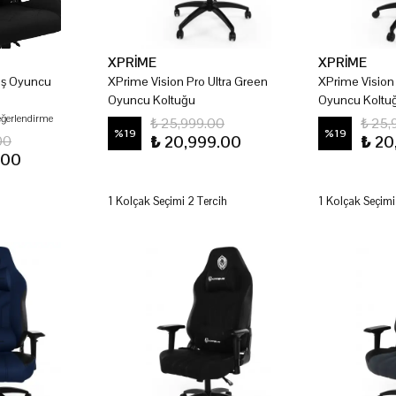
XPRİME
XPRİME
aş Oyuncu
XPrime Vision Pro Ultra Green
XPrime Vision
Oyuncu Koltuğu
Oyuncu Koltu
eğerlendirme
₺ 25,999.00
₺ 25,
%
19
%
19
00
₺ 20,999.00
₺ 20
.00
1 Kolçak Seçimi 2 Tercih
1 Kolçak Seçimi