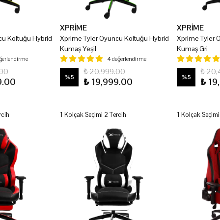
XPRİME
XPRİME
cu Koltuğu Hybrid
Xprime Tyler Oyuncu Koltuğu Hybrid
Xprime Tyler 
Kumaş Yeşil
Kumaş Gri
eğerlendirme
4 değerlendirme
.00
₺ 20,999.00
₺ 20,
%
5
%
5
9.00
₺ 19,999.00
₺ 19
rcih
1 Kolçak Seçimi 2 Tercih
1 Kolçak Seçimi