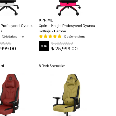
XPRİME
t Profesyonel Oyuncu
Xprime Knight Profesyonel Oyuncu
az
Koltuğu - Pembe
12 değerlendirme
12 değerlendirme
999.00
₺ 30,999.00
%
16
,999.00
₺ 25,999.00
eri
8 Renk Seçenekleri