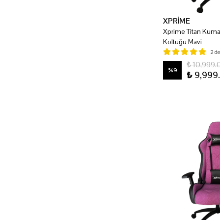
XPRİME
Xprime Titan Kum
Koltuğu Mavi
2 d
₺ 10,999.
%
9
₺ 9,999