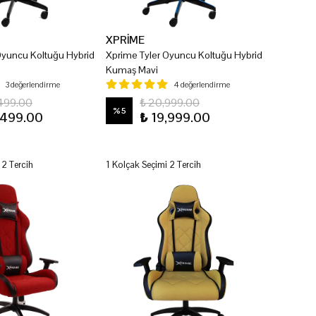
XPRİME
Oyuncu Koltuğu Hybrid
Xprime Tyler Oyuncu Koltuğu Hybrid
Kumaş Mavi
3 değerlendirme
4 değerlendirme
499.00
₺ 20,999.00
%
5
,499.00
₺ 19,999.00
 2 Tercih
1 Kolçak Seçimi 2 Tercih