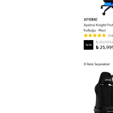
XPRİME
Xprime Knight Pro
Koltuğu - Mavi
12 
₺ 30,999
%
16
₺ 25,99
8 Renk Seçenekleri