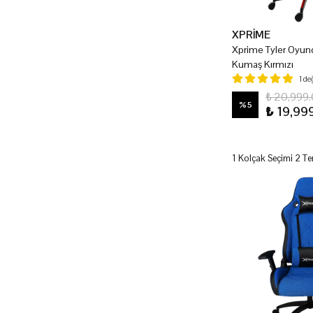
XPRİME
Xprime Tyler Oyun
Kumaş Kırmızı
1 d
₺ 20,999
%
5
₺ 19,99
1 Kolçak Seçimi 2 Te