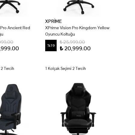
XPRİME
 Pro Ancient Red
XPrime Vision Pro Kingdom Yellow
ğu
Oyuncu Koltuğu
999.00
₺ 25,999.00
%
19
,999.00
₺ 20,999.00
 2 Tercih
1 Kolçak Seçimi 2 Tercih