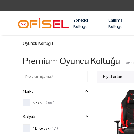
Yönetici
Çalışma
Koltuğu
Koltuğu
Oyuncu Koltuğu
Premium Oyuncu Koltuğu
56
ü
Fiyat artan
Marka
XPRİME
( 56 )
Kolçak
4D Kolçak
( 17 )