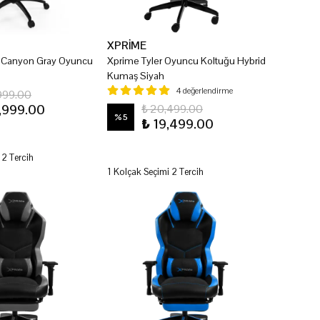
XPRİME
n Canyon Gray Oyuncu
Xprime Tyler Oyuncu Koltuğu Hybrid
Kumaş Siyah
4 değerlendirme
999.00
,999.00
₺ 20,499.00
%
5
₺ 19,499.00
 2 Tercih
1 Kolçak Seçimi 2 Tercih