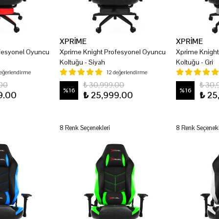
XPRİME
XPRİME
fesyonel Oyuncu
Xprime Knight Profesyonel Oyuncu
Xprime Knigh
Koltuğu - Siyah
Koltuğu - Gri
değerlendirme
12 değerlendirme
.00
₺ 30,999.00
₺ 30,
%
16
%
16
9.00
₺ 25,999.00
₺ 25
8 Renk Seçenekleri
8 Renk Seçenekl