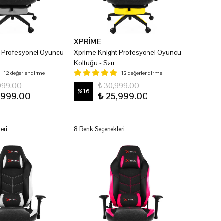
XPRİME
t Profesyonel Oyuncu
Xprime Knight Profesyonel Oyuncu
Koltuğu - Sarı
12 değerlendirme
12 değerlendirme
999.00
₺ 30,999.00
%
16
,999.00
₺ 25,999.00
eri
8 Renk Seçenekleri