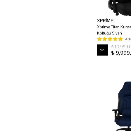
XPRİME
Xprime Titan Kum
Koltuğu Siyah
4 d
₺ 10,999.
%
9
₺ 9,999