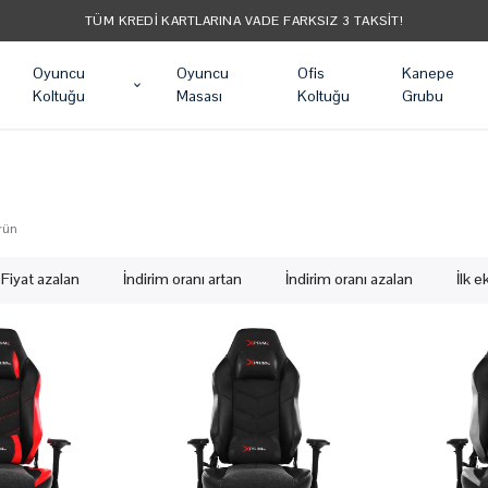
TÜM KREDI KARTLARINA VADE FARKSIZ 3 TAKSIT!
Oyuncu
Oyuncu
Ofis
Kanepe
Koltuğu
Masası
Koltuğu
Grubu
rün
Fiyat azalan
İndirim oranı artan
İndirim oranı azalan
İlk 