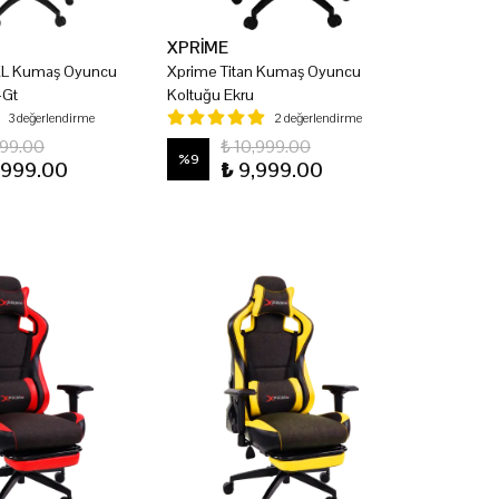
XPRİME
 XL Kumaş Oyuncu
Xprime Titan Kumaş Oyuncu
-Gt
Koltuğu Ekru
3 değerlendirme
2 değerlendirme
999.00
₺ 10,999.00
%
9
,999.00
₺ 9,999.00