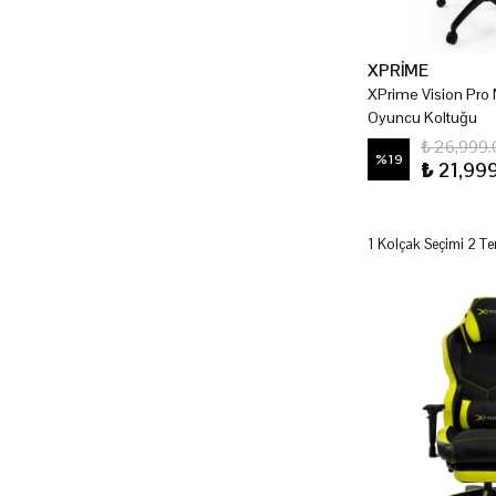
XPRİME
XPrime Vision Pro 
Oyuncu Koltuğu
₺ 26,999
%
19
₺ 21,99
1 Kolçak Seçimi 2 Te