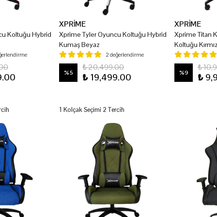
XPRİME
XPRİME
cu Koltuğu Hybrid
Xprime Tyler Oyuncu Koltuğu Hybrid
Xprime Titan
Kumaş Beyaz
Koltuğu Kırmız
eğerlendirme
2 değerlendirme
.00
₺ 20,499.00
₺ 10,
%
5
%
9
9.00
₺ 19,499.00
₺ 9,
rcih
1 Kolçak Seçimi 2 Tercih