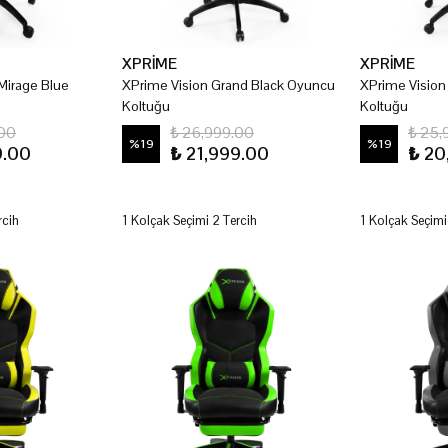
XPRİME
XPRİME
Mirage Blue
XPrime Vision Grand Black Oyuncu
XPrime Visio
Koltuğu
Koltuğu
.00
₺ 26,999.00
₺ 25,
%
19
%
19
9.00
₺ 21,999.00
₺ 20
rcih
1 Kolçak Seçimi 2 Tercih
1 Kolçak Seçimi