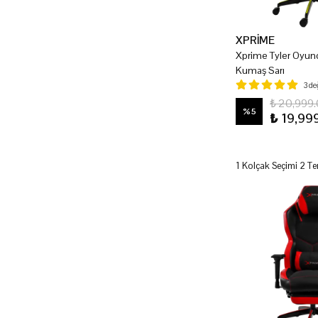
XPRİME
Xprime Tyler Oyun
Kumaş Sarı
3 d
₺ 20,999
%
5
₺ 19,99
1 Kolçak Seçimi 2 Te