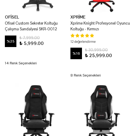
OFİSEL
XPRİME
Ofisel Custom Sekreter Koltuğu
Xprime Knight Profesyonel Oyuncu
Çalışma Sandalyesi SKR-0012
Koltuğu - Kırmızı
₺ 7,999.00
%
25
12 değerlendirme
₺ 5,999.00
₺ 30,999.00
%
16
₺ 25,999.00
14 Renk Seçenekleri
8 Renk Seçenekleri