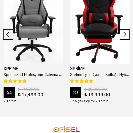
XPRİME
XPRİME
Xprime Soft Profesyonel Çalışma Ve Oyuncu Koltuğu
Xprime Tyler Oyuncu Koltuğu Hybrid Kumaş Kırmızı
₺ 17,999.00
₺ 20,999.00
%
3
%
5
₺ 17,499.00
₺ 19,999.00
2 Tercih
1 Kolçak Seçimi 2 Tercih