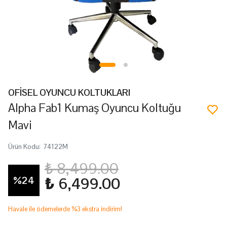
OFİSEL OYUNCU KOLTUKLARI
Alpha Fab1 Kumaş Oyuncu Koltuğu
Mavi
Ürün Kodu
:
74122M
₺ 8,499.00
%
24
₺ 6,499.00
Havale ile ödemelerde %3 ekstra indirim!