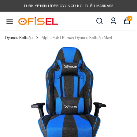
TÜRKIYE'NIN LIDER OYUNCU KOLTUĞU MARKASI!
0
Oyuncu Koltuğu
Alpha Fab1 Kumaş Oyuncu Koltuğu Mavi