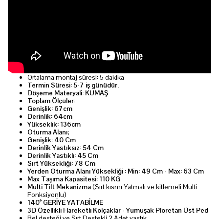
Ortalama montaj süresi: 5 dakika
Termin Süresi: 5-7 iş günüdür.
Döşeme Materyali: KUMAŞ
Toplam Ölçüler:
Genişlik: 67cm
Derinlik: 64cm
Yükseklik: 136cm
Oturma Alanı;
Genişlik: 40 Cm
Derinlik Yastıksız: 54 Cm
Derinlik Yastıklı: 45 Cm
Sırt Yüksekliği: 78 Cm
Yerden Oturma Alanı Yüksekliği : Min: 49 Cm - Max: 63 Cm
Max Taşıma Kapasitesi: 110 KG
Multi Tilt Mekanizma
(Sırt kısmı Yatmalı ve kitlemeli Multi
Fonksiyonlu)
140° GERİYE YATABİLME
3D Özellikli Hareketli Kolçaklar - Yumuşak Ploretan Üst Ped
Bel desteği ve Sırt Destekli 2 Adet yastık