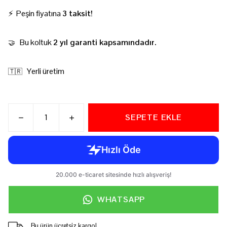
⚡ Peşin fiyatına
3 taksit!
Bu koltuk
2 yıl garanti kapsamındadır.
🤝
Yerli üretim
🇹🇷
SEPETE EKLE
WHATSAPP
Bu ürün ücretsiz kargo!