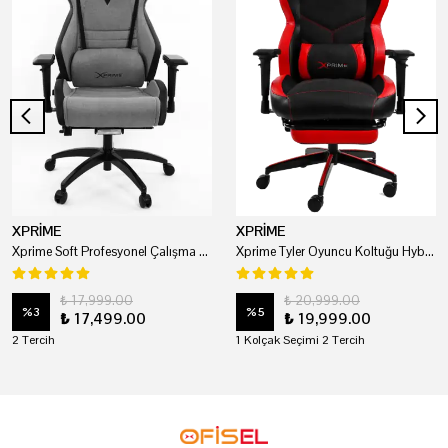
XPRİME
XPRİME
Xprime Soft Profesyonel Çalışma Ve Oyuncu Koltuğu
Xprime Tyler Oyuncu Koltuğu Hybrid Kumaş Kırmızı
₺ 17,999.00
₺ 20,999.00
%
3
%
5
₺ 17,499.00
₺ 19,999.00
2 Tercih
1 Kolçak Seçimi 2 Tercih