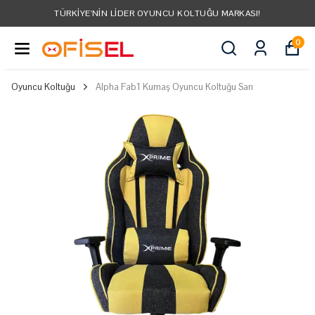
TÜRKIYE'NIN LIDER OYUNCU KOLTUĞU MARKASI!
0
Oyuncu Koltuğu
Alpha Fab1 Kumaş Oyuncu Koltuğu Sarı