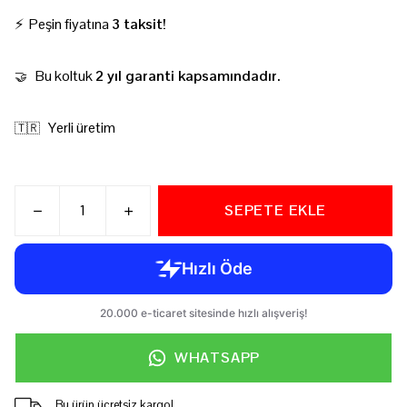
⚡ Peşin fiyatına
3 taksit!
Bu koltuk
2 yıl garanti kapsamındadır.
🤝
Yerli üretim
🇹🇷
SEPETE EKLE
WHATSAPP
Bu ürün ücretsiz kargo!