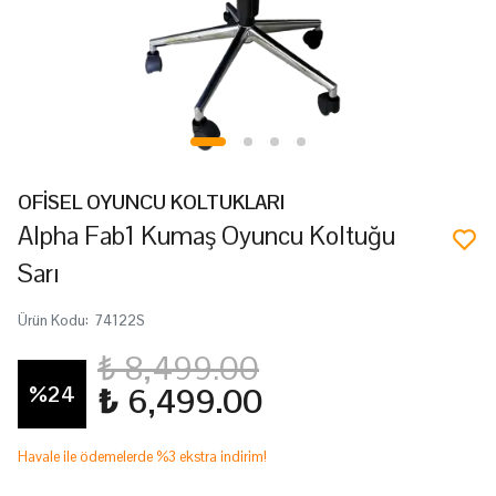
OFİSEL OYUNCU KOLTUKLARI
Alpha Fab1 Kumaş Oyuncu Koltuğu
Sarı
Ürün Kodu
:
74122S
₺ 8,499.00
%
24
₺ 6,499.00
Havale ile ödemelerde %3 ekstra indirim!