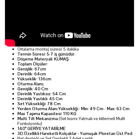
Ortalama montaj süresi: 5 dakika
Termin Süresi: 5-7 iş günüdür.
Döşeme Materyali: KUMAŞ
Toplam Ölçüler:
Genişlik: 67cm
Derinlik: 64cm
Yükseklik: 136cm
Oturma Alanı;
Genişlik: 40 Cm
Derinlik Yastıksız: 54 Cm
Derinlik Yastıklı: 45 Cm
Sırt Yüksekliği: 78 Cm
Yerden Oturma Alanı Yüksekliği : Min: 49 Cm - Max: 63 Cm
Max Taşıma Kapasitesi: 110 KG
Multi Tilt Mekanizma
(Sırt kısmı Yatmalı ve kitlemeli Multi
Fonksiyonlu)
140° GERİYE YATABİLME
3D Özellikli Hareketli Kolçaklar - Yumuşak Ploretan Üst Ped
Bel desteği ve Sırt Destekli 2 Adet yastık