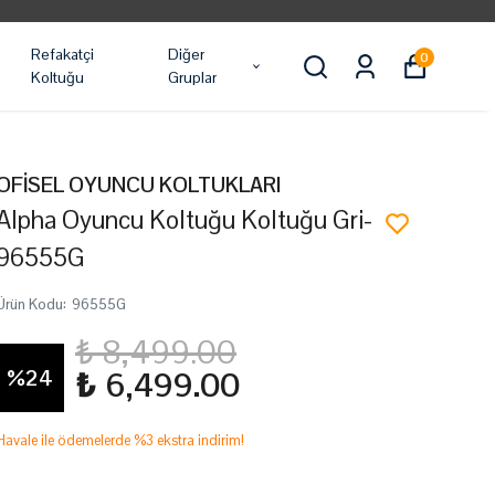
Refakatçi
Diğer
0
Koltuğu
Gruplar
OFİSEL OYUNCU KOLTUKLARI
Alpha Oyuncu Koltuğu Koltuğu Gri-
96555G
Ürün Kodu
:
96555G
₺ 8,499.00
%
24
₺ 6,499.00
Havale ile ödemelerde %3 ekstra indirim!