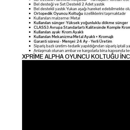
Bel desteği ve Sırt Destekli 2 Adet yastık
Bel destekli yastık Yukarı aşağı hareket edebilmekte olu
Ortopedik Oyuncu Koltuğu
özelliklerini taşımaktadır
Kullanılan malzeme: Metal
Kullanılan sünger: Yüksek yoğunluklu dökme sünger
CLASS3 Avrupa Standarlartı Kalitesinde Komple Krom
Kullanılan ayak: Krom Ayaklı
Kullanılan Mekanizma:Metal Ayaklı + Kromajlı
Garanti süresi - Menşei: 24 Ay - Yerli Üretim
Sipariş bazlı üretim-tedarik yapıldığından sipariş iptali
Anlaşmalı olunan ambar ve kargolarla bina kapısında te
XPRİME ALPHA OYUNCU KOLTUĞU İNC