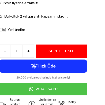
⚡ Peşin fiyatına
3 taksit!
Bu koltuk
2 yıl garanti kapsamındadır.
🤝
Yerli üretim
🇹🇷
SEPETE EKLE
WHATSAPP
Bu ürün
Üreticiden en
Kolay
ücretsiz
uygun fiyat