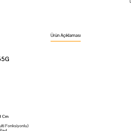
Ürün Açıklaması
555G
63 Cm
ulti Fonksiyonlu)
 Ped