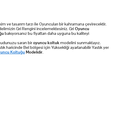
kim ve tasarım tarzı ile Oyuncuları bir kahramana çevirecektir.
limizin Gri Rengini incelemektesiniz. Gri
Oyuncu
ğu
bakıyorsanız bu fiyattan daha uyguna bu kaliteyi
ücudunuzu saran bir
oyuncu koltuk
modelini sunmaktayız.
ık haricinde Bel bölgesi için Yüksekliği ayarlanabilir Yastık yer
uncu Koltuğu
Modelidir.