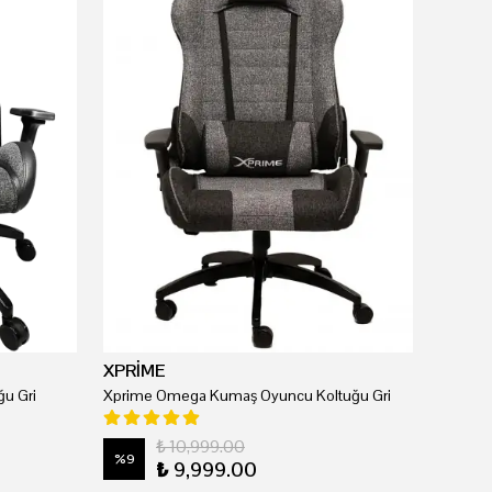
XPRİME
u Gri
Xprime Omega Kumaş Oyuncu Koltuğu Gri
₺ 10,999.00
%
9
₺ 9,999.00