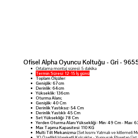
Ofisel Alpha Oyuncu Koltuğu - Gri - 96
Ortalama montaj süresi: 5 dakika
Termin Süresi: 12-15 İş günü
Toplam Ölçüler:
Genişlik: 67cm
Derinlik: 64cm
Yükseklik: 136cm
Oturma Alanı;
Genişlik: 40 Cm
Derinlik Yastıksız: 54 Cm
Derinlik Yastıklı: 45 Cm
Sırt Yüksekliği: 78 Cm
Yerden Oturma Alanı Yüksekliği : Min: 49 Cm - Max: 
Max Taşıma Kapasitesi: 110 KG
Multi Tilt Mekanizma
(Sırt kısmı Yatmalı ve kitlemeli M
3D Özellikli Hareketli Kolçaklar - Yumuşak Ploretan Üst