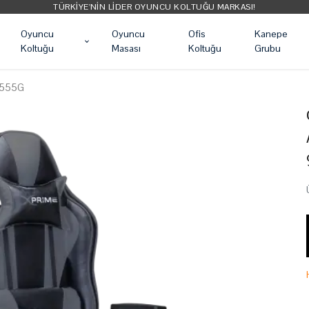
TÜRKIYE'NIN LIDER OYUNCU KOLTUĞU MARKASI!
Oyuncu
Oyuncu
Ofis
Kanepe
Koltuğu
Masası
Koltuğu
Grubu
96555G