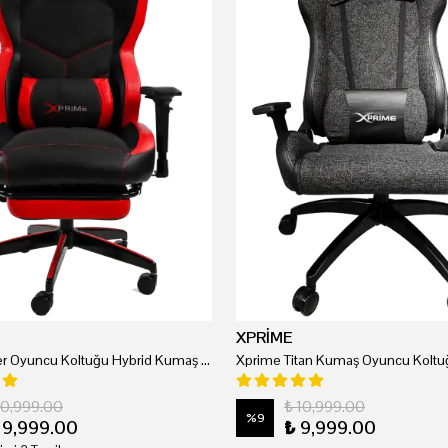
XPRİME
Xprime Tyler Oyuncu Koltuğu Hybrid Kumaş Kırmızı
Xprime Titan Kumaş Oyuncu Koltuğ
20,999.00
₺ 10,999.00
%
9
19,999.00
₺ 9,999.00