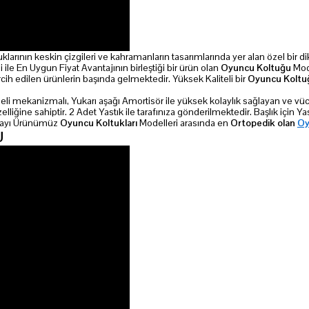
klarının keskin çizgileri ve kahramanların tasarımlarında yer alan özel bir di
 ile En Uygun Fiyat Avantajının birleştiği bir ürün olan
Oyuncu Koltuğu
Mode
cih edilen ürünlerin başında gelmektedir. Yüksek Kaliteli bir
Oyuncu Koltu
emeli mekanizmalı, Yukarı aşağı Amortisör ile yüksek kolaylık sağlayan ve v
ine sahiptir. 2 Adet Yastık ile tarafınıza gönderilmektedir. Başlık için Yast
dolayı Ürünümüz
Oyuncu
Koltukları
Modelleri arasında en
Ortopedik olan
Oy
U