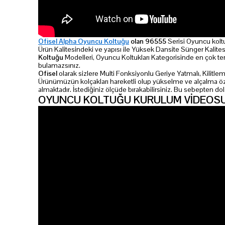
Ofisel Alpha Oyuncu Koltuğu
olan 96555
Serisi Oyuncu koltu
Ürün Kalitesindeki ve yapısı ile Yüksek Dansite Sünger Kalitesi
Koltuğu
Modelleri, Oyuncu Koltukları Kategorisinde en çok ter
bulamazsınız.
Ofisel
olarak sizlere Multi Fonksiyonlu Geriye Yatmalı, Kilitl
Ürünümüzün kolçakları hareketli olup yükselme ve alçalma özelliğ
almaktadır. İstediğiniz ölçüde bırakabilirsiniz. Bu sebepten 
OYUNCU KOLTUĞU KURULUM VİDEOS