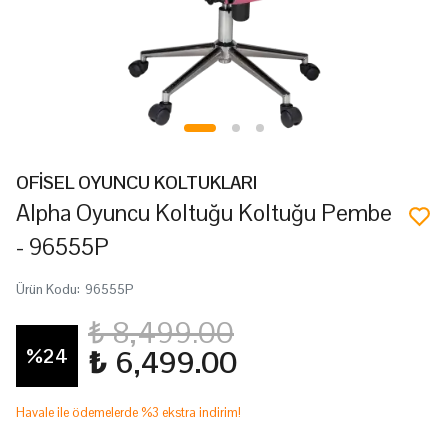
OFİSEL OYUNCU KOLTUKLARI
Alpha Oyuncu Koltuğu Koltuğu Pembe
- 96555P
Ürün Kodu
:
96555P
₺ 8,499.00
%
24
₺ 6,499.00
Havale ile ödemelerde %3 ekstra indirim!