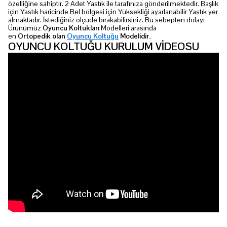
özelliğine sahiptir. 2 Adet Yastık ile tarafınıza gönderilmektedir. Başlık
için Yastık haricinde Bel bölgesi için Yüksekliği ayarlanabilir Yastık yer
almaktadır. İstediğiniz ölçüde bırakabilirsiniz. Bu sebepten dolayı
Ürünümüz
Oyuncu
Koltukları
Modelleri arasında
en
Ortopedik olan
Oyuncu Koltuğu
Modelidir.
OYUNCU KOLTUĞU KURULUM VİDEOSU