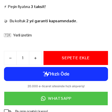
⚡ Peşin fiyatına
3 taksit!
Bu koltuk
2 yıl garanti kapsamındadır.
🤝
Yerli üretim
🇹🇷
SEPETE EKLE
WHATSAPP
Bu ürün ücretsiz kargo!