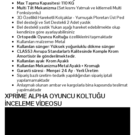
Max Taşıma Kapasitesi: 110 KG
Multi Tilt Mekanizma
(Sırt kısmı Yatmalı ve kitlemeli Multi
Fonksiyonlu)
3D Özellikli Hareketli Kolçaklar - Yumuşak Ploretan Üst Ped
Bel desteği ve Sırt Destekli 2 Adet yastık
Bel destekli yastık Yukarı aşağı hareket edebilmekte olup
kendinize göre ayarlayabilirsiniz
Ortopedik Oyuncu Koltuğu
özelliklerini taşımaktadır
Kullanılan malzeme: Metal
Kullanılan sünger: Yüksek yoğunluklu dökme sünger
CLASS3 Avrupa Standarlartı Kalitesinde Komple Krom
Amortisör ile gönderilmektedir.
Kullanılan ayak: Krom Ayaklı
Kullanılan Mekanizma:Metal Ayaklı + Kromajlı
Garanti süresi - Menşei: 24 Ay - Yerli Üretim
Sipariş bazlı üretim-tedarik yapıldığından sipariş iptali
yapılamamaktadır
Anlaşmalı olunan ambar ve kargolarla bina kapısında teslimat
yapılmaktadır
XPRİME ALPHA OYUNCU KOLTUĞU
İNCELEME VİDEOSU