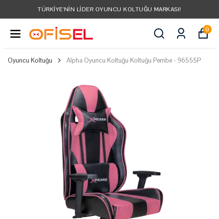
TÜRKIYE'NIN LIDER OYUNCU KOLTUĞU MARKASI!
0
Oyuncu Koltuğu
Alpha Oyuncu Koltuğu Koltuğu Pembe - 96555P