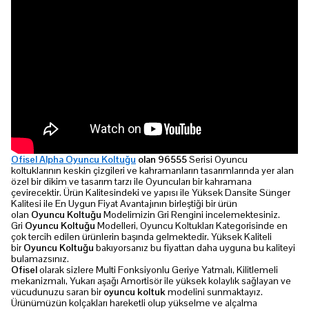
Ofisel Alpha Oyuncu Koltuğu
olan 96555
Serisi Oyuncu
koltuklarının keskin çizgileri ve kahramanların tasarımlarında yer alan
özel bir dikim ve tasarım tarzı ile Oyuncuları bir kahramana
çevirecektir. Ürün Kalitesindeki ve yapısı ile Yüksek Dansite Sünger
Kalitesi ile En Uygun Fiyat Avantajının birleştiği bir ürün
olan
Oyuncu Koltuğu
Modelimizin Gri Rengini incelemektesiniz.
Gri
Oyuncu Koltuğu
Modelleri, Oyuncu Koltukları Kategorisinde en
çok tercih edilen ürünlerin başında gelmektedir. Yüksek Kaliteli
bir
Oyuncu Koltuğu
bakıyorsanız bu fiyattan daha uyguna bu kaliteyi
bulamazsınız.
Ofisel
olarak sizlere Multi Fonksiyonlu Geriye Yatmalı, Kilitlemeli
mekanizmalı, Yukarı aşağı Amortisör ile yüksek kolaylık sağlayan ve
vücudunuzu saran bir
oyuncu koltuk
modelini sunmaktayız.
Ürünümüzün kolçakları hareketli olup yükselme ve alçalma