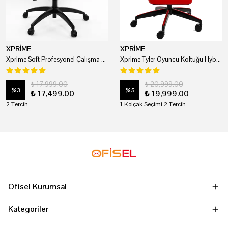
XPRİME
XPRİME
Xprime Soft Profesyonel Çalışma Ve Oyuncu Koltuğu
Xprime Tyler Oyuncu Koltuğu Hybrid Kumaş Kırmızı
₺ 17,999.00
₺ 20,999.00
%
3
%
5
₺ 17,499.00
₺ 19,999.00
2 Tercih
1 Kolçak Seçimi 2 Tercih
Ofisel Kurumsal
Kategoriler