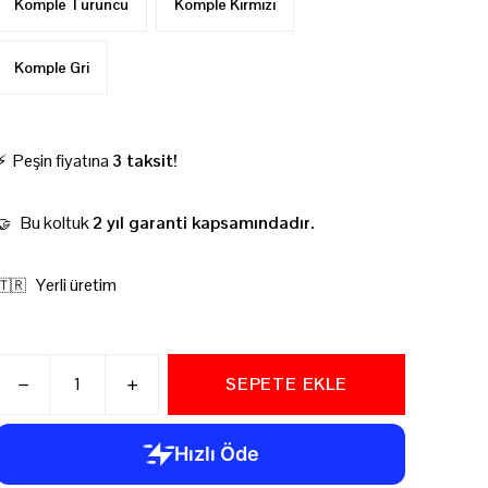
Komple Turuncu
Komple Kırmızı
Komple Gri
⚡ Peşin fiyatına
3 taksit!
Bu koltuk
2 yıl garanti kapsamındadır.
🤝
Yerli üretim
🇹🇷
SEPETE EKLE