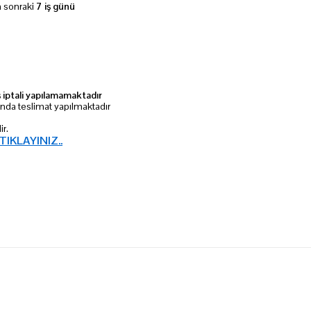
n sonraki
7 iş günü
ş iptali yapılamamaktadır
ında teslimat yapılmaktadır
ir.
 TIKLAYINIZ..