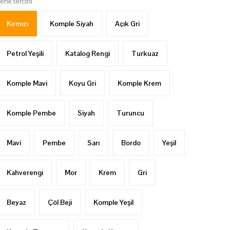
renk tercihi
Kırmızı
Komple Siyah
Açık Gri
Petrol Yeşili
Katalog Rengi
Turkuaz
Komple Mavi
Koyu Gri
Komple Krem
Komple Pembe
Siyah
Turuncu
Mavi
Pembe
Sarı
Bordo
Yeşil
Kahverengi
Mor
Krem
Gri
Beyaz
Çöl Beji
Komple Yeşil