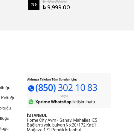
₺ 10,999.00
%
9
₺ 9,999.00
ltuğu
 Koltuğu
oltuğu
İSTANBUL
ltuğu
Home City Avm - Sanayi Mahallesi E5
Bağlantı yolu bulvarı No:20/172 Kat:1
ltuğu
Mağaza:172 Pendik İstanbul