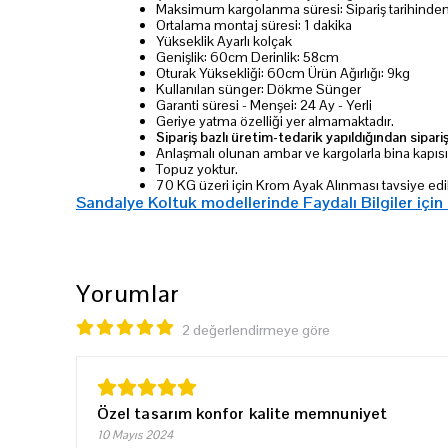
Maksimum kargolanma süresi: Sipariş tarihinde
Ortalama montaj süresi: 1 dakika
Yükseklik Ayarlı kolçak
Genişlik: 60cm Derinlik: 58cm
Oturak Yüksekliği: 60cm Ürün Ağırlığı: 9kg
Kullanılan sünger: Dökme Sünger
Garanti süresi - Menşei: 24 Ay - Yerli
Geriye yatma özelliği yer almamaktadır.
Sipariş bazlı üretim-tedarik yapıldığından sipari
Anlaşmalı olunan ambar ve kargolarla bina kapıs
Topuz yoktur.
70 KG üzeri için Krom Ayak Alınması tavsiye edil
Sandalye Koltuk modellerinde Faydalı Bilgiler için
Yorumlar
2 değerlendirmeye göre
Özel tasarım konfor kalite memnuniyet
10 Mayıs 2024