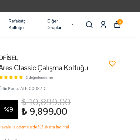
TÜM ÜRÜ
Refakatçi
Diğer
0
Koltuğu
Gruplar
OFİSEL
Ares Classic Çalışma Koltuğu
2 değerlendirme
Ürün Kodu
:
ALF-00087-C
₺ 10,899.00
%
9
₺ 9,899.00
Havale ile ödemelerde %3 ekstra indirim!