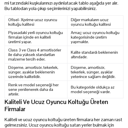
mi tarzındaki kuşkularınızı aydınlatacak tablo aşağıda yer alır.
Bu tablodan yola çıkıp seçimlerinizi yapabilirsiniz.
Ofisel- Xprime ucuz oyuncu
Diğer markaların ucuz
koltuğu kalitesi
oyuncu koltuğu kalitesi
Piyasadaki yerli oyuncu koltuğu
Amaç; ucuz oyuncu koltuğu
firmaları içinde en kaliteli
kategorisinde üretim
üretimi yapar.
yapmaktır.
Class 3 ve Class 4 amortisörler
Kalite standardı beklenenin
ile daha yüksek standartları
altındadır.
malzeme tercih eder.
Döşeme, amortisör, tekerlek,
Döşeme, amortisör,
sünger, ayaklar beklenenin
tekerlek, sünger, ayaklar
üzerinde kalitelidir.
yeterince sağlam değildir.
Renk ve model seçeneği her
Bu kategoride oldukça az
sene yenilenerek daha da
model seçeneği vardır.
artırılır.
Kaliteli Ve Ucuz Oyuncu Koltuğu Üreten
Firmalar
Kaliteli ve ucuz oyuncu koltuğu üreten firmalara her zaman rast
gelmezsiniz. Ucuz oyuncu koltuğu satan yerler bulmak için