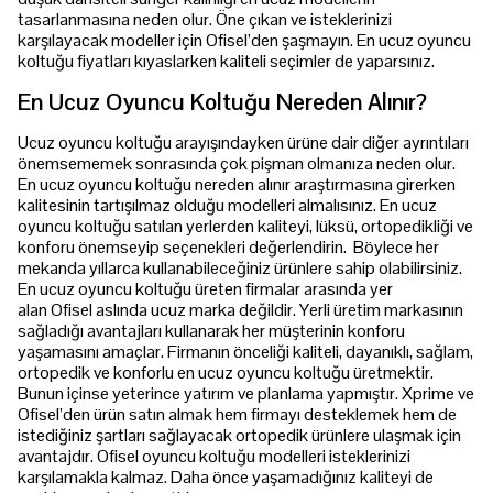
tasarlanmasına neden olur. Öne çıkan ve isteklerinizi
karşılayacak modeller için Ofisel’den şaşmayın. En ucuz oyuncu
koltuğu fiyatları kıyaslarken kaliteli seçimler de yaparsınız.
En Ucuz Oyuncu Koltuğu Nereden Alınır?
Ucuz oyuncu koltuğu arayışındayken ürüne dair diğer ayrıntıları
önemsememek sonrasında çok pişman olmanıza neden olur.
En ucuz oyuncu koltuğu nereden alınır araştırmasına girerken
kalitesinin tartışılmaz olduğu modelleri almalısınız. En ucuz
oyuncu koltuğu satılan yerlerden kaliteyi, lüksü, ortopedikliği ve
konforu önemseyip seçenekleri değerlendirin. Böylece her
mekanda yıllarca kullanabileceğiniz ürünlere sahip olabilirsiniz.
En ucuz oyuncu koltuğu üreten firmalar arasında yer
alan Ofisel aslında ucuz marka değildir. Yerli üretim markasının
sağladığı avantajları kullanarak her müşterinin konforu
yaşamasını amaçlar. Firmanın önceliği kaliteli, dayanıklı, sağlam,
ortopedik ve konforlu en ucuz oyuncu koltuğu üretmektir.
Bunun içinse yeterince yatırım ve planlama yapmıştır. Xprime ve
Ofisel’den ürün satın almak hem firmayı desteklemek hem de
istediğiniz şartları sağlayacak ortopedik ürünlere ulaşmak için
avantajdır. Ofisel oyuncu koltuğu modelleri isteklerinizi
karşılamakla kalmaz. Daha önce yaşamadığınız kaliteyi de