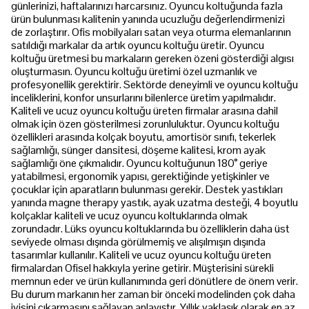
günlerinizi, haftalarınızı harcarsınız. Oyuncu koltuğunda fazla
ürün bulunması kalitenin yanında ucuzluğu değerlendirmenizi
de zorlaştırır. Ofis mobilyaları satan veya oturma elemanlarının
satıldığı markalar da artık oyuncu koltuğu üretir. Oyuncu
koltuğu üretmesi bu markaların gereken özeni gösterdiği algısı
oluşturmasın. Oyuncu koltuğu üretimi özel uzmanlık ve
profesyonellik gerektirir. Sektörde deneyimli ve oyuncu koltuğu
inceliklerini, konfor unsurlarını bilenlerce üretim yapılmalıdır.
Kaliteli ve ucuz oyuncu koltuğu üreten firmalar arasına dahil
olmak için özen gösterilmesi zorunluluktur. Oyuncu koltuğu
özellikleri arasında kolçak boyutu, amortisör sınıfı, tekerlek
sağlamlığı, sünger dansitesi, döşeme kalitesi, krom ayak
sağlamlığı öne çıkmalıdır. Oyuncu koltuğunun 180° geriye
yatabilmesi, ergonomik yapısı, gerektiğinde yetişkinler ve
çocuklar için aparatların bulunması gerekir. Destek yastıkları
yanında magne therapy yastık, ayak uzatma desteği, 4 boyutlu
kolçaklar kaliteli ve ucuz oyuncu koltuklarında olmak
zorundadır. Lüks oyuncu koltuklarında bu özelliklerin daha üst
seviyede olması dışında görülmemiş ve alışılmışın dışında
tasarımlar kullanılır. Kaliteli ve ucuz oyuncu koltuğu üreten
firmalardan Ofisel hakkıyla yerine getirir. Müşterisini sürekli
memnun eder ve ürün kullanımında geri dönütlere de önem verir.
Bu durum markanın her zaman bir önceki modelinden çok daha
iyisini çıkarmasını sağlayan anlayıştır. Yıllık yaklaşık olarak en az