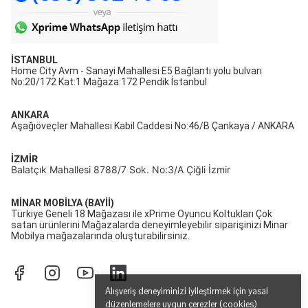
İSTANBUL
Home City Avm - Sanayi Mahallesi E5 Bağlantı yolu bulvarı
No:20/172 Kat:1 Mağaza:172 Pendik İstanbul
ANKARA
Aşağıöveçler Mahallesi Kabil Caddesi No:46/B Çankaya / ANKARA
İZMİR
Balatçık Mahallesi 8788/7 Sok. No:3/A Çiğli İzmir
MİNAR MOBİLYA (BAYİİ)
Türkiye Geneli 18 Mağazası ile xPrime Oyuncu Koltukları Çok
satan ürünlerini Mağazalarda deneyimleyebilir siparişinizi Minar
Mobilya mağazalarında oluşturabilirsiniz.
Alışveriş deneyiminizi iyileştirmek için yasal
düzenlemelere uygun çerezler (cookies)