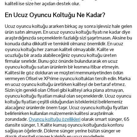
kaliteli ise size her açıdan destek olur.
En Ucuz Oyuncu Koltuğu Ne Kadar?
Ucuz oyuncu koltuğu ararken birkaç ay sonra işlevsiz hale gelen
ürün satın almayın. En ucuz oyuncu koltuğu fiyatı ne kadar diye
araştırdığınızda seçeneklerin fazlalığı sizi şaşırtmasın. Aksine bu
konuda daha dikkatli ve temkinli olmanız önemlidir. En ucuz
oyuncu koltuğu her zaman kaliteli olmayabilir. Kalite ve
ucuzluğu bir arada alabileceğiniz oyuncu koltuğu üreten
firmalar sınırlıdır. Bunu göz önünde bulundurarak en ucuz
oyuncu koltuğu satan ürünlerin bir kısmına itibar etmeyin.
Kalitesi ile göz dolduran ve müşteri memnuniyetinden ödün
vermeyen Ofisel ve XPrime oyuncu koltukları tercih edin. Marka
en ucuz oyuncu koltuğu üretirken kaliteyi de bertaraf etmez.
Sizin için gerekli olan Ofisel gibi kaliteyi arka plana atmayan,
oyuncu koltuğu fiyatları makul olan seçeneklerdir. Ucuz oyuncu
koltuğu fiyatları çeşitli olduğundan isteklerinizi belirlemeniz
alacağınız ürünlerde önem taşır. Ucuz oyuncu koltuğu fiyatları
belirlenirken kullanılan malzemenin kalitesi araştırılmak
zorundadır.
Oyuncu koltuğu özellikleri
olarak smart sünger, 65
dansite sünger, 1. Kalite kumaş oyuncu koltuğunda konforu
sağlayan öğelerdir. Dökme sünger yerine bütün sünger ve
düşük dansiteli sünger kalınlığı en ucuz modellerin