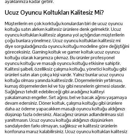
ayaklarınıza kadar getirir.
Ucuz Oyuncu Koltukları Kalitesiz Mi?
Müşterilerin en çok korktuğu konulardan biri de ucuz oyuncu
koltuğu satın alırken kalitesiz ürünlere denk gelmektir. Ucuz
oyuncu koltukları kalitesiz algısına yol açtığından müşterilerin
çoğu bunlara yönelmez. Ucuz oyuncu koltukları kalitesiz mi
diye sorguladığınızda oyuncu koltuğu modeline göre değiştiğini
göreceksiniz. Gaming koltuk ve gamer koltuk ucuz oyuncu
koltuğu olarak karşımıza çıkmaz. Bu ürünler profesyonel
oyuncu koltuğu ve masajlı oyuncu koltuğu etkisine sahiptir.
Kalitesi şaibeli, özelliksiz çalışma koltuğu, yönetici koltuğu gibi
ürünleri satın alan çokça kişi vardır. Yalnız bunlar ucuz oyuncu
koltuğu olması yanında kalitesizdir. Döşemelerinin yırtılması,
kumaş döşemelerden kıl ve tüy gibi nesnelerin girmesi olasıdır.
Sağlığınızı tehdit edebileceği gibi aradığınız kaliteyi
yakalamanızı engeller. Sırt ağrısı, bel ve bacak ağrısı yaşamaya
devam edersiniz. Döner koltuk, çalışma koltuğu gibi ürünlere
daha az ödeme yapacakken masajlı oyuncu koltuğu aldığınızı
düşünüp fazla ödersiniz. Alacağınız ürünün adlandırılması sizi
yanıltmasın. Ucuz oyuncu koltuğu aldığınızı düşünürken
sandalyeden farkı olmayan, sağlıksız ve kalitesiz ürünlerin
konforuna maruz kalabilirsiniz. Ucuz oyuncu koltukları kalitesiz