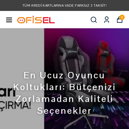
TÜM KREDI KARTLARINA VADE FARKSIZ 3 TAKSIT!
0
En Ucuz Oyuncu
Koltukları: Bütçenizi
Zorlamadan Kaliteli
Seçenekler