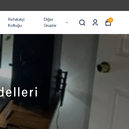
Refakatçi
Diğer
0
Koltuğu
Gruplar
elleri