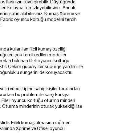
ostlarınızın tüyü girebilir. Düştüğünde
leri kolayca temizleyebilirsiniz. Ancak
ni satın alabilirsiniz. Kumaş Xprime ve
e Fabric oyuncu koltuğu modelini tercih
z.
da kullanılan fileli kumaş özelliği
tuğu en çok tercih edilen modeller
nımları bulunan fileli oyuncu koltuğu
tır. Çekim gücü iyi bir süpürge yardımı ile
ğunluklu süngerini de koruyacaktır.
e iri vücut tipine sahip kişiler tarafından
otururken bu problem ile karşı karşıya
. Fileli oyuncu koltuğu oturma minderi
r. Oturma minderinin oturak yüksekliği ise
klıdır. Fileli kumaş olmasına rağmen
yanında Xprime ve Ofisel oyuncu