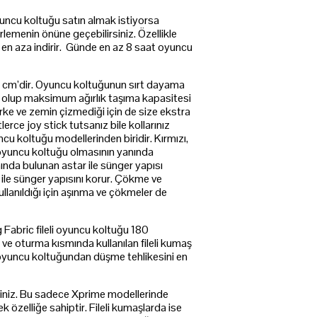
oyuncu koltuğu satın almak istiyorsa
rlemenin önüne geçebilirsiniz. Özellikle
ni en aza indirir. Günde en az 8 saat oyuncu
38 cm’dir. Oyuncu koltuğunun sırt dayama
g olup maksimum ağırlık taşıma kapasitesi
arke ve zemin çizmediği için de size ekstra
ce joy stick tutsanız bile kollarınız
ncu koltuğu modellerinden biridir. Kırmızı,
li oyuncu koltuğu olmasının yanında
mında bulunan astar ile sünger yapısı
 ile sünger yapısını korur. Çökme ve
llanıldığı için aşınma ve çökmeler de
 Fabric fileli oyuncu koltuğu 180
 ve oturma kısmında kullanılan fileli kumaş
a oyuncu koltuğundan düşme tehlikesini en
siniz. Bu sadece Xprime modellerinde
k özelliğe sahiptir. Fileli kumaşlarda ise