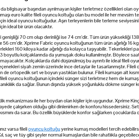
 da bilgisayar başından ayrılmayan kişiler terletmez özellikleri olan 
maşı euro kalite fileli oyuncu koltuğu olan bu model ile her mevsim te
çin ideal oyuncu koltuğudur. Aşırı terleyenlerin bile terleme seviyesi
in ideal bir ürün olacaktır.
genişliği 70 cm olup derinliği ise 74 cm’dir. Tüm ürün yüksekliği 1
se 56 cm’dir. Xprime Fabric oyuncu koltuğunun tüm ürün ağırlığı 16 k
lekleri 160 kiloya kadar ağırlığı da kolayca taşıyabilir. Tekerlekleri p
boyutlu kolçaklarında da yumuşak doku kullanılmıştır. Böylece saatler
ayacaktır. Kolçaklarda dahi düşünülmüş bu ayrıntı ile ideal fileli oyu
 seçenekleri siyah zemin üzerinde ince detaylar ile tasarlanmıştır. File
in de ortopedik sırt ve boyun yastıkları bulunur. Fileli kumaşın alt kıs
 fileli oyuncu koltuğunun içindeki sünger sizi terletmez hem de kumaş
ayanıklılık da sağlar. Bunun dışında yüksek yoğunluklu dökme sünger ku
klik mekanizması ile her boydan olan kişiler için uygundur. Xprime King
ayede çalışırken olduğu gibi dinlenirken de konforu hissedersiniz. Sırt
ma kısmını da sarar. Bu özellik büyüklerde konfor sağlarken çocuklard
nız varsa fileli
oyuncu koltuğu
yerine kumaş modelleri tercih edebilir
Kıl, saç ve tüy gibi şeyler normal kumaşlardan bile rahatlıkla geçebilece