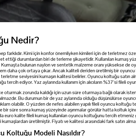
uğu Nedir?
arklıdır. Kimi için konfor önemliyken kimileri için de terletmez özellik
t ettiği durumlardan biri de terleme şikayetidir. Kullanılan kumaş yüz
r. Kumaşta bulunan naylon ve sentetik malzeme oranı yüksekse de oy
m daha çok ortaya çıkar. Ancak kaliteli deriden üretilmiş bir oyuncu 
erletme seviyesini kumaşın kalitesi belirler. Oyuncu koltuğu satın alm
u tercih ediyor. Yaz aylarında kullanım için alıcıların %37’si fileli oy
ce oturmak zorunda kaldığı için uzun süre oturmaya bağlı olarak istem
nılmazdır. Bu durumun bir de yaz aylarında olduğu düşünülürse oyun
ıklam olabilir. O yüzden de nefes alabilen yapılı fileli oyuncu koltuğu ter
ilse bir süre sonra kumaş yüzeyinde aşınmalar görülür hatta koltuk için
 da euro kalite fileli kumaş kullanılan oyuncu koltuğunu tercih etmeniz 
 kumaşlardan üretilmiştir. Fiyatı ve kalitesi arasındaki fark satın alm
u Koltuğu Modeli Nasıldır?