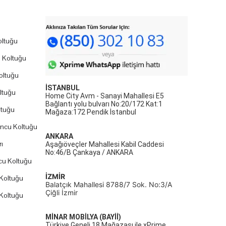
ltuğu
 Koltuğu
oltuğu
İSTANBUL
ltuğu
Home City Avm - Sanayi Mahallesi E5
Bağlantı yolu bulvarı No:20/172 Kat:1
ltuğu
Mağaza:172 Pendik İstanbul
uncu Koltuğu
ANKARA
ı
Aşağıöveçler Mahallesi Kabil Caddesi
No:46/B Çankaya / ANKARA
cu Koltuğu
İZMİR
Koltuğu
Balatçık Mahallesi 8788/7 Sok. No:3/A
Çiğli İzmir
Koltuğu
MİNAR MOBİLYA (BAYİİ)
Türkiye Geneli 18 Mağazası ile xPrime