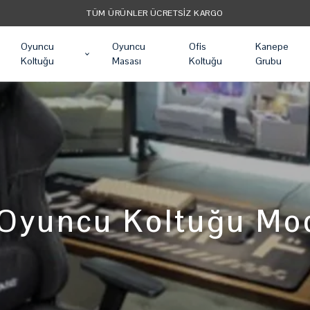
TÜM KREDI KARTLARINA VADE FARKSIZ 3 TAKSIT!
Oyuncu
Oyuncu
Ofis
Kanepe
Koltuğu
Masası
Koltuğu
Grubu
i Oyuncu Koltuğu Mod