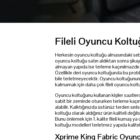
Fileli Oyuncu Kolt
Herkesin oyuncu koltuğu almasındaki sebep f
oyuncu koltuğu satın aldıktan sonra şikaye
almayan yapıda ise terleme kaçınılmazdı
Özellikle deri oyuncu koltuğunda bu proble
bile terletmeyecektir. Oyuncu koltuğunun t
kalmamak için daha çok fileli oyuncu koltuğ
Oyuncu koltuğunu kullanan kişiler saatler
sabit bir zeminde otururken terleme kaçı
alabilir. Kalktığınızda üstünüz terden sırıls
koltuğu olarak aldığınız ürün kaliteli değ
Bunu önlemek için 1. kalite fileli kumaş ya
koltuğu modelleri terletmez yapıda kaliteli
Xprime King Fabric Oyunc