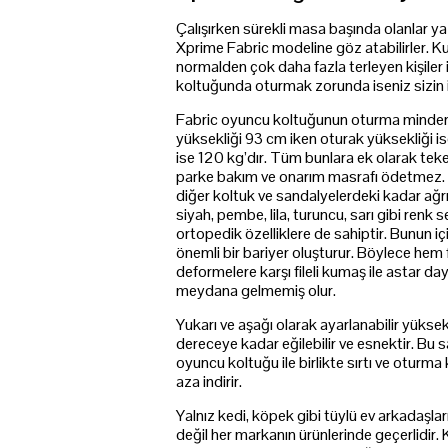
Çalışırken sürekli masa başında olanlar ya
Xprime Fabric modeline göz atabilirler. Ku
normalden çok daha fazla terleyen kişiler i
koltuğunda oturmak zorunda iseniz sizin iç
Fabric oyuncu koltuğunun oturma minderi 
yüksekliği 93 cm iken oturak yüksekliği i
ise 120 kg’dır. Tüm bunlara ek olarak teker
parke bakım ve onarım masrafı ödetmez. 3 
diğer koltuk ve sandalyelerdeki kadar ağrım
siyah, pembe, lila, turuncu, sarı gibi renk
ortopedik özelliklere de sahiptir. Bunun iç
önemli bir bariyer oluşturur. Böylece hem
deformelere karşı fileli kumaş ile astar d
meydana gelmemiş olur.
Yukarı ve aşağı olarak ayarlanabilir yükse
dereceye kadar eğilebilir ve esnektir. Bu s
oyuncu koltuğu ile birlikte sırtı ve otur
aza indirir.
Yalnız kedi, köpek gibi tüylü ev arkadaşları
değil her markanın ürünlerinde geçerlidir. 