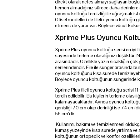
direkt olarak nefes almayı sağlayan boşluk
hemen almadığınız sürece daha derinlere do
oyuncu koltuğu temizliği ile uğraşmak is
Ofisel modelleri de fileli oyuncu koltuğu 
etmenizde yarar var. Böylece vücut kokus
Xprime Plus Oyuncu Kolt
Xprime Plus oyuncu koltuğu serisi en iyi fi
sayesinde terleme olasılığınız düşüktür. N
arasındadır. Özellikle yazın sıcaklığın çok 
serilerindendir. File ile sünger arasında 
oyuncu koltuğunu kısa sürede temizleyebi
Böylece oyuncu koltuğunun süngerinde 
Xprime Plus fileli oyuncu koltuğu serisi 11 f
tercih edilebilir. Bu kişilerin terleme olası
kalamayacaklardır. Ayrıca oyuncu koltuğunu
genişliği 70 cm olup derinliği ise 74 cm’d
56 cm’dir.
Kullanımı, bakımı ve temizlenmesi oldukça 
kumaş yüzeyinde kısa sürede yırtılma ve aş
koltuğunun ortopedik ve konfor özellikleri