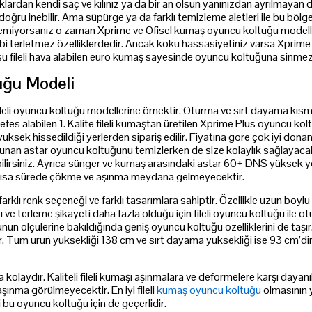
lardan kendi saç ve kılınız ya da bir an olsun yanınızdan ayrılmayan d
ğru inebilir. Ama süpürge ya da farklı temizleme aletleri ile bu bölge
temiyorsanız o zaman Xprime ve Ofisel kumaş oyuncu koltuğu modelleri
gibi terletmez özelliklerdedir. Ancak koku hassasiyetiniz varsa Xprim
u fileli hava alabilen euro kumaş sayesinde oyuncu koltuğuna sinme
uğu Modeli
leli oyuncu koltuğu modellerine örnektir. Oturma ve sırt dayama kısmın
efes alabilen 1. Kalite fileli kumaştan üretilen Xprime Plus oyuncu kol
yüksek hissedildiği yerlerden sipariş edilir. Fiyatına göre çok iyi dona
bulunan astar oyuncu koltuğunu temizlerken de size kolaylık sağlayacak
lirsiniz. Ayrıca sünger ve kumaş arasındaki astar 60+ DNS yüksek yo
kısa sürede çökme ve aşınma meydana gelmeyecektir.
arklı renk seçeneği ve farklı tasarımlara sahiptir. Özellikle uzun boylu v
lığı ve terleme şikayeti daha fazla olduğu için fileli oyuncu koltuğu ile 
n ölçülerine bakıldığında geniş oyuncu koltuğu özelliklerini de taşır
ir. Tüm ürün yüksekliği 138 cm ve sırt dayama yüksekliği ise 93 cm’di
kolaydır. Kaliteli fileli kumaşı aşınmalara ve deformelere karşı dayanı
ınma görülmeyecektir. En iyi fileli
kumaş oyuncu koltuğu
olmasının 
 bu oyuncu koltuğu için de geçerlidir.