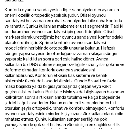
Konforlu oyuncu sandalyesini diğer sandalyelerden ayıran en
önemli özellik ortopedik yapılı oluşudur. Ofisel oyuncu
sandalyesi her zaman en rahat sandalyeden bile daha konforlu
ve rahattır. Çünkü kullanılan malzemeler üst segmenttir. Tabi ki
bu durum her oyuncu sandalyesi için geçerli değildir. Ofisel
markası olarak ürettiğimiz her oyuncu sandalyesi konfor odaklı
olarak üretilmiştir. Xprime konforlu oyuncu sandalyesi
modellerinin her birinde ortopedik unsurlar bulunur. Hafızalı
sünger yapısı sayesinde oturduğunuz zaman sıkışan sünger
yapısı siz kalktıktan sonra geri eski haline döner. Ayrıca
kullanılan 65 DNS dökme sünger özelliği ile uzun yıllar çökme ve
deforme olmadan konforlu oyuncu sandalyesini
kullanabilirsiniz. Konforun etkisini kas sistemi ve kemik
sisteminiz üzerinde hissedebilirsiniz. Günde 8 saatten fazla
masa başında ya da bilgisayar başında çalışan veya vakit
geçiren kişilere bakın. Bu kişiler işinin ya da bilgisayarın başından
kalktıktan sonra sırt kısımlarında tutulma ve kalça bölgesinde
şiddetli ağrı hissederler. Bunun en önemli sebeplerinden biri
oturulan şeyin ortopedik, rahat ve konforlu olmayışıdır. Konforlu
oyuncu sandalyesinin minderi kişiyi uzun süre kullanımlarda bile
rahatsız etmez. Çünkü kullanılan sünger sertliği ne çok
yumuşak ne de çok serttir. İnsan vücudu için en sağlıklı sertlik