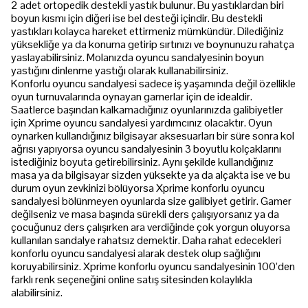
2 adet ortopedik destekli yastık bulunur. Bu yastıklardan biri
boyun kısmı için diğeri ise bel desteği içindir. Bu destekli
yastıkları kolayca hareket ettirmeniz mümkündür. Dilediğiniz
yüksekliğe ya da konuma getirip sırtınızı ve boynunuzu rahatça
yaslayabilirsiniz. Molanızda oyuncu sandalyesinin boyun
yastığını dinlenme yastığı olarak kullanabilirsiniz.
Konforlu oyuncu sandalyesi sadece iş yaşamında değil özellikle
oyun turnuvalarında oynayan gamerlar için de idealdir.
Saatlerce başından kalkamadığınız oyunlarınızda galibiyetler
için Xprime oyuncu sandalyesi yardımcınız olacaktır. Oyun
oynarken kullandığınız bilgisayar aksesuarları bir süre sonra kol
ağrısı yapıyorsa oyuncu sandalyesinin 3 boyutlu kolçaklarını
istediğiniz boyuta getirebilirsiniz. Aynı şekilde kullandığınız
masa ya da bilgisayar sizden yüksekte ya da alçakta ise ve bu
durum oyun zevkinizi bölüyorsa Xprime konforlu oyuncu
sandalyesi bölünmeyen oyunlarda size galibiyet getirir. Gamer
değilseniz ve masa başında sürekli ders çalışıyorsanız ya da
çocuğunuz ders çalışırken ara verdiğinde çok yorgun oluyorsa
kullanılan sandalye rahatsız demektir. Daha rahat edecekleri
konforlu oyuncu sandalyesi alarak destek olup sağlığını
koruyabilirsiniz. Xprime konforlu oyuncu sandalyesinin 100’den
farklı renk seçeneğini online satış sitesinden kolaylıkla
alabilirsiniz.