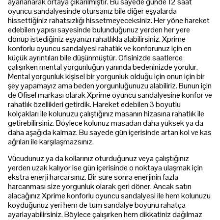
ayarlanarak ortaya çıkarılmıştır. Bu sayede günde 12 saat
oyuncu sandalyesinde otursanız bile diğer eşyalarda
hissettiğiniz rahatsızlığı hissetmeyeceksiniz. Her yöne hareket
edebilen yapısı sayesinde bulunduğunuz yerden her yere
dönüp istediğiniz eşyanızı rahatlıkla alabilirsiniz. Xprime
konforlu oyuncu sandalyesi rahatlık ve konforunuz için en
küçük ayrıntıları bile düşünmüştür. Ofisinizde saatlerce
çalışırken mental yorgunluğun yanında bedeninizde yorulur.
Mental yorgunluk kişisel bir yorgunluk olduğu için onun için bir
şey yapamayız ama beden yorgunluğunuzu alabiliriz. Bunun için
de Ofisel markası olarak Xprime oyuncu sandalyesine konfor ve
rahatlık özellikleri getirdik. Hareket edebilen 3 boyutlu
kolçakları ile kolunuzu çalıştığınız masanın hizasına rahatlık ile
getirebilirsiniz. Böylece kolunuz masadan daha yüksek ya da
daha aşağıda kalmaz. Bu sayede gün içerisinde artan kol ve kas
ağrıları ile karşılaşmazsınız.
Vücudunuz ya da kollarınız oturduğunuz veya çalıştığınız
yerden uzak kalıyor ise gün içerisinde o noktaya ulaşmak için
ekstra enerji harcarsınız. Bir süre sonra enerjinin fazla
harcanması size yorgunluk olarak geri döner. Ancak satın
alacağınız Xprime konforlu oyuncu sandalyesi ile hem kolunuzu
koyduğunuz yeri hem de tüm sandalye boyunu rahatça
ayarlayabilirsiniz. Böylece çalışırken hem dikkatiniz dağılmaz