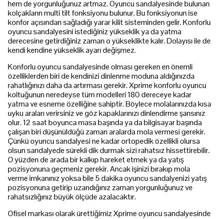
hem de yorgunluğunuz artmaz. Oyuncu sandalyesinde bulunan
kolçakların multi tilt fonksiyonu bulunur. Bu fonksiyonun ise
konfor açısından sağladığı yarar kilit sisteminden gelir. Konforlu
oyuncu sandalyesini istediğiniz yükseklik ya da yatma
derecesine getirdiğiniz zaman o yükseklikte kalır. Dolayısı ile de
kendi kendine yükseklik ayarı değişmez.
Konforlu oyuncu sandalyesinde olması gereken en önemli
özelliklerden biri de kendinizi dinlenme moduna aldığınızda
rahatlığınızı daha da artırması gerekir. Xprime konforlu oyuncu
koltuğunun neredeyse tüm modelleri 180 dereceye kadar
yatma ve esneme özelliğine sahiptir. Böylece molalarınızda kısa
uyku araları verirsiniz ve göz kapaklarınızı dinlendirme şansınız
olur. 12 saat boyunca masa başında ya da bilgisayar başında
çalışan biri düşünüldüğü zaman aralarda mola vermesi gerekir.
Çünkü oyuncu sandalyesi ne kadar ortopedik özellikli olursa
olsun sandalyede sürekli dik durmak sizi rahatsız hissettirebilir.
O yüzden de arada bir kalkıp hareket etmek ya da yatış
pozisyonuna geçmeniz gerekir. Ancak işinizi bırakıp mola
verme imkanınız yoksa bile 5 dakika oyuncu sandalyenizi yatış
pozisyonuna getirip uzandığınız zaman yorgunluğunuz ve
rahatsızlığınız büyük ölçüde azalacaktır.
Ofisel markası olarak ürettiğimiz Xprime oyuncu sandalyesinde