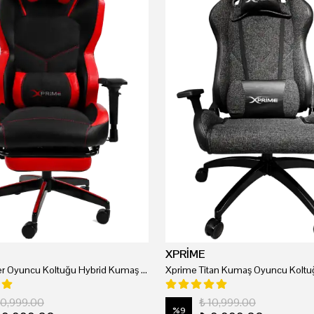
XPRİME
Xprime Tyler Oyuncu Koltuğu Hybrid Kumaş Kırmızı
Xprime Titan Kumaş Oyuncu Koltuğ
20,999.00
₺ 10,999.00
%
9