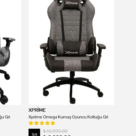
XPRİME
u Gri
Xprime Omega Kumaş Oyuncu Koltuğu Gri
₺ 10,999.00
%
9