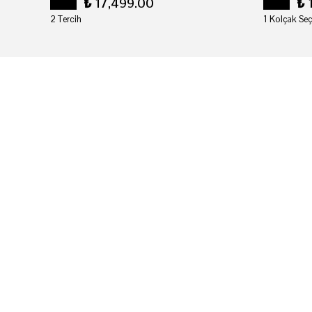
₺ 17,499.00
₺ 
2 Tercih
1 Kolçak Seç