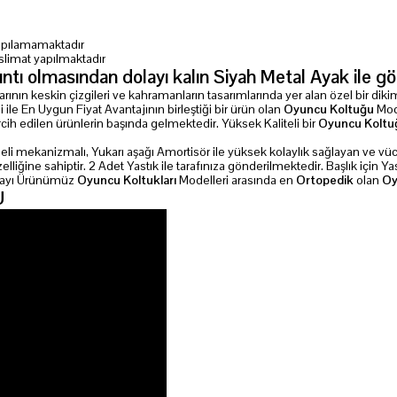
 yapılamamaktadır
slimat yapılmaktadır
ı olmasından dolayı kalın Siyah Metal Ayak ile gönd
rının keskin çizgileri ve kahramanların tasarımlarında yer alan özel bir diki
 ile En Uygun Fiyat Avantajının birleştiği bir ürün olan
Oyuncu Koltuğu
Mode
cih edilen ürünlerin başında gelmektedir. Yüksek Kaliteli bir
Oyuncu Koltu
emeli mekanizmalı, Yukarı aşağı Amortisör ile yüksek kolaylık sağlayan ve v
ine sahiptir. 2 Adet Yastık ile tarafınıza gönderilmektedir. Başlık için Yast
dolayı Ürünümüz
Oyuncu Koltukları
Modelleri arasında en
Ortopedik
olan
Oy
U