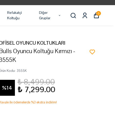
Refakatçi
Diğer
0
Koltuğu
Gruplar
OFİSEL OYUNCU KOLTUKLARI
Bulls Oyuncu Koltuğu Kırmızı -
3555K
Ürün Kodu
:
3555K
₺ 8,499.00
%
14
₺ 7,299.00
Havale ile ödemelerde %3 ekstra indirim!