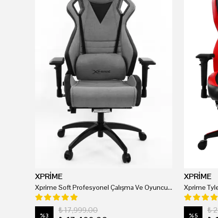
XPRİME
XPRİME
Xprime Soft Profesyonel Çalışma Ve Oyuncu Koltuğu
₺ 17,999.00
₺ 
%
3
%
5