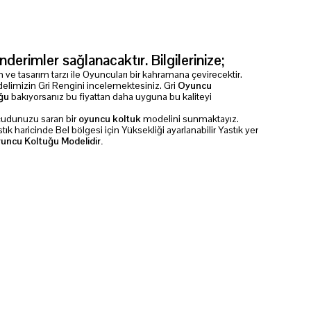
erimler sağlanacaktır. Bilgilerinize;
m ve tasarım tarzı ile Oyuncuları bir kahramana çevirecektir.
limizin Gri Rengini incelemektesiniz. Gri
Oyuncu
ğu
bakıyorsanız bu fiyattan daha uyguna bu kaliteyi
ücudunuzu saran bir
oyuncu koltuk
modelini sunmaktayız.
ık haricinde Bel bölgesi için Yüksekliği ayarlanabilir Yastık yer
uncu Koltuğu Modelidir.