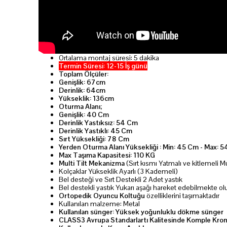
Ortalama montaj süresi: 5 dakika
Termin Süresi: 12-15 İş günü
Toplam Ölçüler:
Genişlik: 67cm
Derinlik: 64cm
Yükseklik: 136cm
Oturma Alanı;
Genişlik: 40 Cm
Derinlik Yastıksız: 54 Cm
Derinlik Yastıklı: 45 Cm
Sırt Yüksekliği: 78 Cm
Yerden Oturma Alanı Yüksekliği : Min: 45 Cm - Max: 
Max Taşıma Kapasitesi: 110 KG
Multi Tilt Mekanizma
(Sırt kısmı Yatmalı ve kitlemeli M
Kolçaklar Yükseklik Ayarlı (3 Kademeli)
Bel desteği ve Sırt Destekli 2 Adet yastık
Bel destekli yastık Yukarı aşağı hareket edebilmekte olu
Ortopedik Oyuncu Koltuğu
özelliklerini taşımaktadır
Kullanılan malzeme: Metal
Kullanılan sünger: Yüksek yoğunluklu dökme sünger
CLASS3 Avrupa Standarlartı Kalitesinde Komple Krom