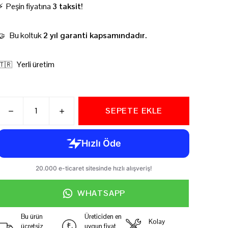
⚡ Peşin fiyatına
3 taksit!
Bu koltuk
2 yıl garanti kapsamındadır.
🤝
Yerli üretim
🇹🇷
SEPETE EKLE
WHATSAPP
Bu ürün
Üreticiden en
Kolay
ücretsiz
uygun fiyat