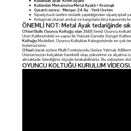
Kullanılan ayak: Krom Ayaklı
Kullanılan Mekanizma:Metal Ayaklı + Kromajlı
Garanti süresi - Menşei: 24 Ay - Yerli Üretim
Sipariş bazlı üretim-tedarik yapıldığından sipariş iptali
Anlaşmalı olunan ambar ve kargolarla bina kapısında te
ÖNEMLİ NOT: Metal Ayak tedariğinde sıkınt
Ofisel Bulls Oyuncu Koltuğu olan 3555
Serisi Oyuncu koltukla
Ürün Kalitesindeki ve yapısı ile Yüksek Dansite Sünger Kalitesi
Koltuğu
Modelleri, Oyuncu Koltukları Kategorisinde en çok ter
bulamazsınız.
Ofisel
olarak sizlere Multi Fonksiyonlu Geriye Yatmalı, Kilitl
Ürünümüzün kolçakları hareketli olup yükselme ve alçalma özelliğ
almaktadır. İstediğiniz ölçüde bırakabilirsiniz. Bu sebepten 
OYUNCU KOLTUĞU KURULUM VİDEOS