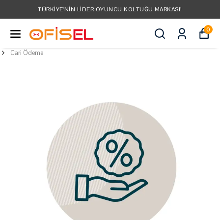
TÜRKIYE'NIN LIDER OYUNCU KOLTUĞU MARKASI!
0
Cari Ödeme