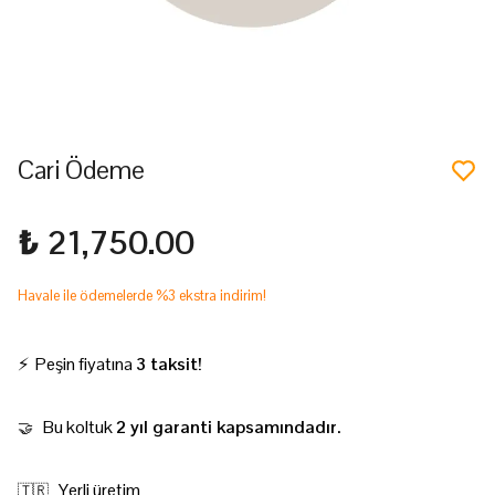
Cari Ödeme
₺ 21,750.00
Havale ile ödemelerde %3 ekstra indirim!
⚡ Peşin fiyatına
3 taksit!
Bu koltuk
2 yıl garanti kapsamındadır.
🤝
Yerli üretim
🇹🇷