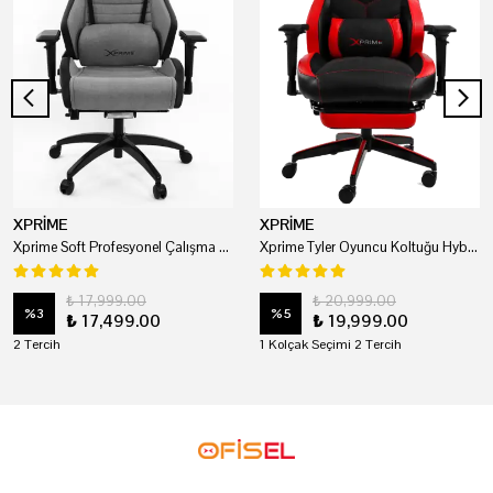
XPRİME
XPRİME
Xprime Soft Profesyonel Çalışma Ve Oyuncu Koltuğu
Xprime Tyler Oyuncu Koltuğu Hybrid Kumaş Kırmızı
₺ 17,999.00
₺ 20,999.00
%
3
%
5
₺ 17,499.00
₺ 19,999.00
2 Tercih
1 Kolçak Seçimi 2 Tercih