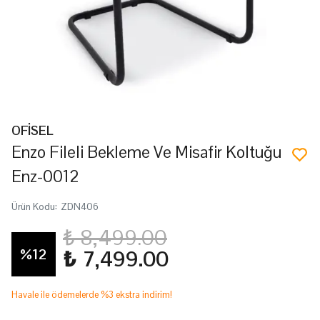
OFİSEL
Enzo Fileli Bekleme Ve Misafir Koltuğu
Enz-0012
Ürün Kodu
:
ZDN406
₺ 8,499.00
%
12
₺ 7,499.00
Havale ile ödemelerde %3 ekstra indirim!