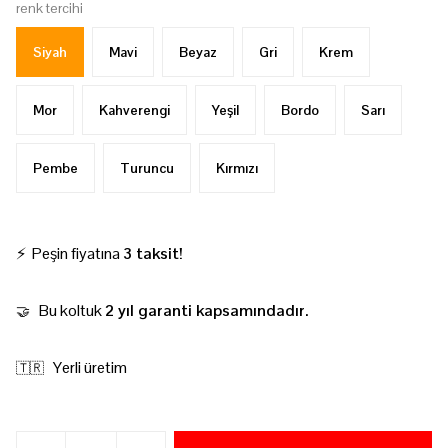
renk tercihi
Siyah
Mavi
Beyaz
Gri
Krem
Mor
Kahverengi
Yeşil
Bordo
Sarı
Pembe
Turuncu
Kırmızı
⚡ Peşin fiyatına
3 taksit!
Bu koltuk
2 yıl garanti kapsamındadır.
🤝
Yerli üretim
🇹🇷