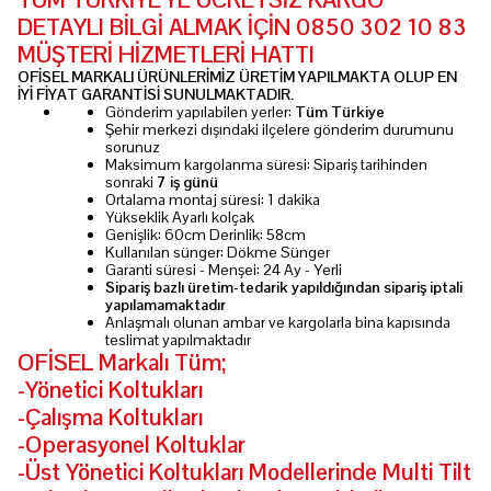
DETAYLI BİLGİ ALMAK İÇİN 0850 302 10 83
MÜŞTERİ HİZMETLERİ HATTI
OFİSEL MARKALI ÜRÜNLERİMİZ ÜRETİM YAPILMAKTA OLUP EN
İYİ FİYAT GARANTİSİ SUNULMAKTADIR.
Gönderim yapılabilen yerler:
Tüm Türkiye
Şehir merkezi dışındaki ilçelere gönderim durumunu
sorunuz
Maksimum kargolanma süresi: Sipariş tarihinden
sonraki
7 iş günü
Ortalama montaj süresi: 1 dakika
Yükseklik Ayarlı kolçak
Genişlik: 60cm Derinlik: 58cm
Kullanılan sünger: Dökme Sünger
Garanti süresi - Menşei: 24 Ay - Yerli
Sipariş bazlı üretim-tedarik yapıldığından sipariş iptali
yapılamamaktadır
Anlaşmalı olunan ambar ve kargolarla bina kapısında
teslimat yapılmaktadır
OFİSEL Markalı Tüm;
-Yönetici Koltukları
-Çalışma Koltukları
-Operasyonel Koltuklar
-Üst Yönetici Koltukları Modellerinde Multi Tilt