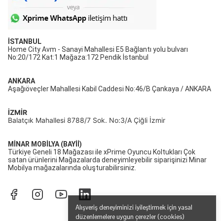
İSTANBUL
Home City Avm - Sanayi Mahallesi E5 Bağlantı yolu bulvarı
No:20/172 Kat:1 Mağaza:172 Pendik İstanbul
ANKARA
Aşağıöveçler Mahallesi Kabil Caddesi No:46/B Çankaya / ANKARA
İZMİR
Balatçık Mahallesi 8788/7 Sok. No:3/A Çiğli İzmir
MİNAR MOBİLYA (BAYİİ)
Türkiye Geneli 18 Mağazası ile xPrime Oyuncu Koltukları Çok
satan ürünlerini Mağazalarda deneyimleyebilir siparişinizi Minar
Mobilya mağazalarında oluşturabilirsiniz.
Alışveriş deneyiminizi iyileştirmek için yasal
düzenlemelere uygun çerezler (cookies)