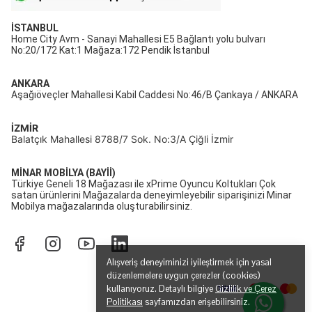
İSTANBUL
Home City Avm - Sanayi Mahallesi E5 Bağlantı yolu bulvarı
No:20/172 Kat:1 Mağaza:172 Pendik İstanbul
ANKARA
Aşağıöveçler Mahallesi Kabil Caddesi No:46/B Çankaya / ANKARA
İZMİR
Balatçık Mahallesi 8788/7 Sok. No:3/A Çiğli İzmir
MİNAR MOBİLYA (BAYİİ)
Türkiye Geneli 18 Mağazası ile xPrime Oyuncu Koltukları Çok
satan ürünlerini Mağazalarda deneyimleyebilir siparişinizi Minar
Mobilya mağazalarında oluşturabilirsiniz.
Alışveriş deneyiminizi iyileştirmek için yasal
düzenlemelere uygun çerezler (cookies)
kullanıyoruz. Detaylı bilgiye
Gizlilik ve Çerez
Politikası
sayfamızdan erişebilirsiniz.