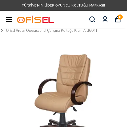
TÜRKIYE'NIN LIDER OYUNCU KOLTUĞU MARKASI!
0
Ofisel Arden Operasyonel Çalışma Koltuğu Krem Ard6011