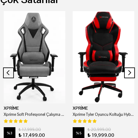
XPRİME
XPRİME
Xprime Soft Profesyonel Çalışma Ve Oyuncu Koltuğu
Xprime Tyler Oyuncu Koltuğu Hybrid Kumaş Kırmızı
₺ 17,999.00
₺ 20,999.00
%
3
%
5
₺ 17,499.00
₺ 19,999.00