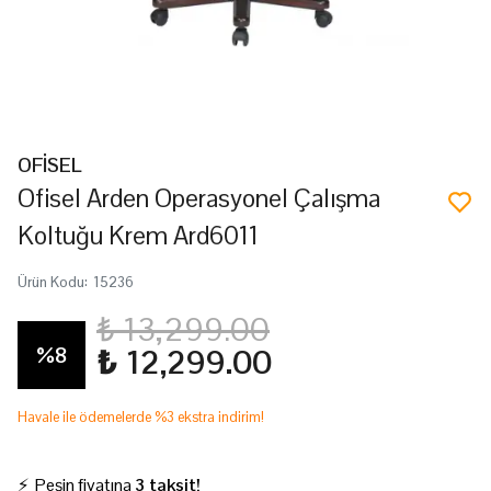
OFİSEL
Ofisel Arden Operasyonel Çalışma
Koltuğu Krem Ard6011
Ürün Kodu
:
15236
₺ 13,299.00
%
8
₺ 12,299.00
Havale ile ödemelerde %3 ekstra indirim!
⚡ Peşin fiyatına
3 taksit!