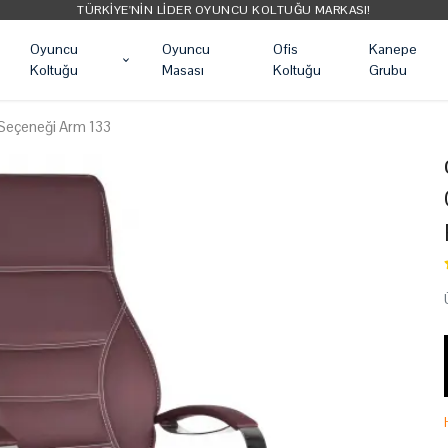
TÜRKIYE'NIN LIDER OYUNCU KOLTUĞU MARKASI!
Oyuncu
Oyuncu
Ofis
Kanepe
Koltuğu
Masası
Koltuğu
Grubu
 Seçeneği Arm 133