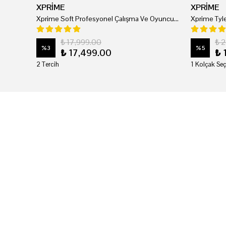
XPRİME
XPRİME
Xprime Soft Profesyonel Çalışma Ve Oyuncu Koltuğu
₺ 17,999.00
₺ 
%
3
%
5
₺ 17,499.00
₺ 
2 Tercih
1 Kolçak Seç