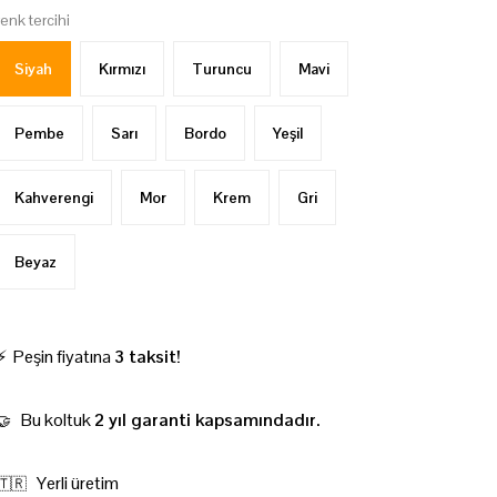
renk tercihi
Siyah
Kırmızı
Turuncu
Mavi
Pembe
Sarı
Bordo
Yeşil
Kahverengi
Mor
Krem
Gri
Beyaz
⚡ Peşin fiyatına
3 taksit!
Bu koltuk
2 yıl garanti kapsamındadır.
🤝
Yerli üretim
🇹🇷