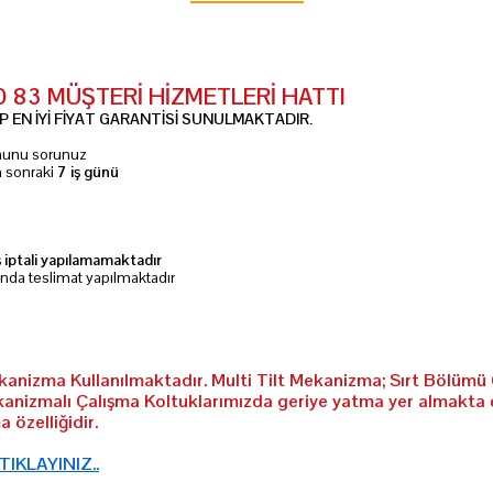
10 83 MÜŞTERİ HİZMETLERİ HATTI
 EN İYİ FİYAT GARANTİSİ SUNULMAKTADIR.
umunu sorunuz
n sonraki
7 iş günü
ş iptali yapılamamaktadır
ında teslimat yapılmaktadır
ekanizma Kullanılmaktadır. Multi Tilt Mekanizma; Sırt Bölümü 
kanizmalı Çalışma Koltuklarımızda geriye yatma yer almakta 
 özelliğidir.
 TIKLAYINIZ..