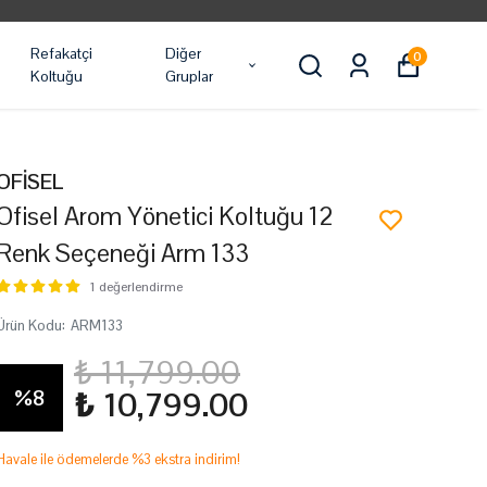
Refakatçi
Diğer
0
Koltuğu
Gruplar
OFİSEL
Ofisel Arom Yönetici Koltuğu 12
Renk Seçeneği Arm 133
1 değerlendirme
Ürün Kodu
:
ARM133
₺ 11,799.00
%
8
₺ 10,799.00
Havale ile ödemelerde %3 ekstra indirim!