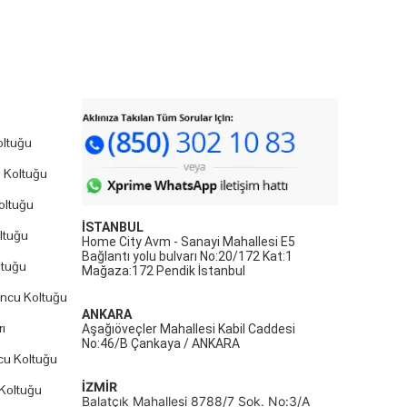
ltuğu
 Koltuğu
oltuğu
İSTANBUL
ltuğu
Home City Avm - Sanayi Mahallesi E5
Bağlantı yolu bulvarı No:20/172 Kat:1
ltuğu
Mağaza:172 Pendik İstanbul
uncu Koltuğu
ANKARA
ı
Aşağıöveçler Mahallesi Kabil Caddesi
No:46/B Çankaya / ANKARA
cu Koltuğu
İZMİR
Koltuğu
Balatçık Mahallesi 8788/7 Sok. No:3/A