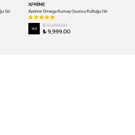
XPRİME
u Gri
Xprime Omega Kumaş Oyuncu Koltuğu Gri
₺ 10,999.00
%
9
₺ 9,999.00