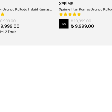
XPRİME
Xprime Tyler Oyuncu Koltuğu Hybrid Kumaş Kırmızı
Xprime Titan Kumaş Oyuncu Koltuğ
20,999.00
₺ 10,999.00
%
9
19,999.00
₺ 9,999.00
imi 2 Tercih