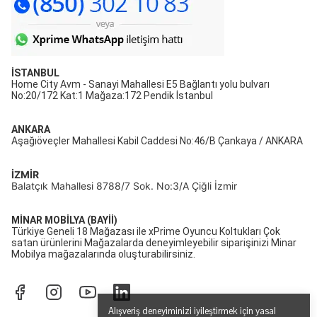
İSTANBUL
Home City Avm - Sanayi Mahallesi E5 Bağlantı yolu bulvarı
No:20/172 Kat:1 Mağaza:172 Pendik İstanbul
ANKARA
Aşağıöveçler Mahallesi Kabil Caddesi No:46/B Çankaya / ANKARA
İZMİR
Balatçık Mahallesi 8788/7 Sok. No:3/A Çiğli İzmir
MİNAR MOBİLYA (BAYİİ)
Türkiye Geneli 18 Mağazası ile xPrime Oyuncu Koltukları Çok
satan ürünlerini Mağazalarda deneyimleyebilir siparişinizi Minar
Mobilya mağazalarında oluşturabilirsiniz.
Alışveriş deneyiminizi iyileştirmek için yasal