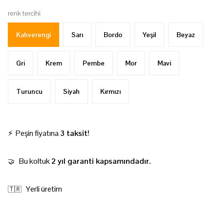
renk tercihi
Kahverengi
Sarı
Bordo
Yeşil
Beyaz
Gri
Krem
Pembe
Mor
Mavi
Turuncu
Siyah
Kırmızı
⚡ Peşin fiyatına
3 taksit!
Bu koltuk
2 yıl garanti kapsamındadır.
🤝
Yerli üretim
🇹🇷