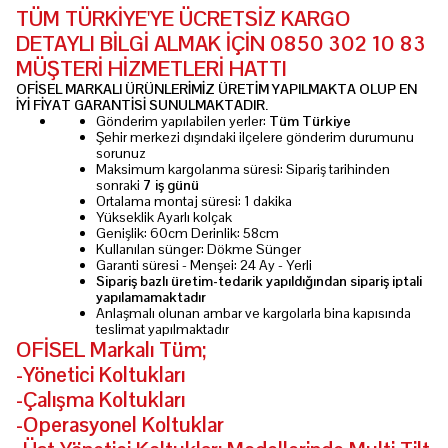
TÜM TÜRKİYE'YE ÜCRETSİZ KARGO
DETAYLI BİLGİ ALMAK İÇİN 0850 302 10 83
MÜŞTERİ HİZMETLERİ HATTI
OFİSEL MARKALI ÜRÜNLERİMİZ ÜRETİM YAPILMAKTA OLUP EN
İYİ FİYAT GARANTİSİ SUNULMAKTADIR.
Gönderim yapılabilen yerler:
Tüm Türkiye
Şehir merkezi dışındaki ilçelere gönderim durumunu
sorunuz
Maksimum kargolanma süresi: Sipariş tarihinden
sonraki
7 iş günü
Ortalama montaj süresi: 1 dakika
Yükseklik Ayarlı kolçak
Genişlik: 60cm Derinlik: 58cm
Kullanılan sünger: Dökme Sünger
Garanti süresi - Menşei: 24 Ay - Yerli
Sipariş bazlı üretim-tedarik yapıldığından sipariş iptali
yapılamamaktadır
Anlaşmalı olunan ambar ve kargolarla bina kapısında
teslimat yapılmaktadır
OFİSEL Markalı Tüm;
-Yönetici Koltukları
-Çalışma Koltukları
-Operasyonel Koltuklar