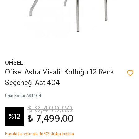
OFİSEL
Ofisel Astra Misafir Koltuğu 12 Renk
Seçeneği Ast 404
Ürün Kodu
:
AST404
₺ 8,499.00
%
12
₺ 7,499.00
Havale ile ödemelerde %3 ekstra indirim!