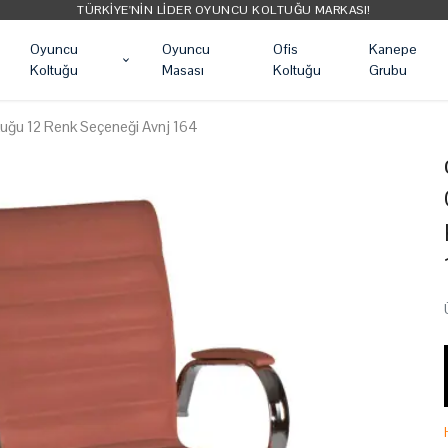
TÜRKIYE'NIN LIDER OYUNCU KOLTUĞU MARKASI!
Oyuncu
Oyuncu
Ofis
Kanepe
Koltuğu
Masası
Koltuğu
Grubu
tuğu 12 Renk Seçeneği Avnj 164