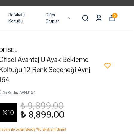
Refakatçi
Diğer
0
Koltuğu
Gruplar
OFİSEL
Ofisel Avantaj U Ayak Bekleme
Koltuğu 12 Renk Seçeneği Avnj
164
Ürün Kodu
:
AVNJ164
₺ 9,899.00
%
10
₺ 8,899.00
Havale ile ödemelerde %3 ekstra indirim!