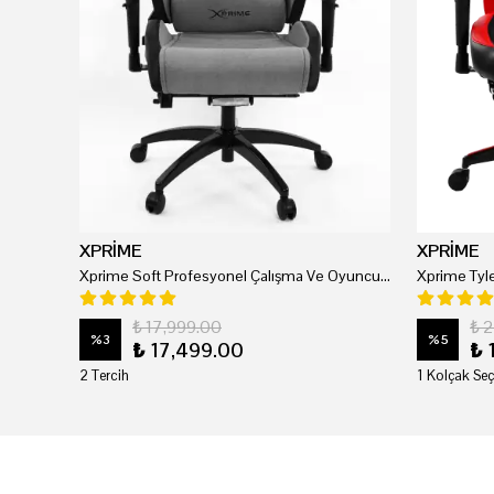
XPRİME
XPRİME
Xprime Soft Profesyonel Çalışma Ve Oyuncu Koltuğu
₺ 17,999.00
₺ 
%
3
%
5
₺ 17,499.00
₺ 
2 Tercih
1 Kolçak Seç