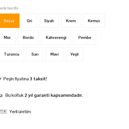
renk tercihi
Beyaz
Gri
Siyah
Krem
Kırmızı
Mor
Bordo
Kahverengi
Pembe
Turuncu
Sarı
Mavi
Yeşil
⚡ Peşin fiyatına
3 taksit!
Bu koltuk
2 yıl garanti kapsamındadır.
🤝
Yerli üretim
🇹🇷