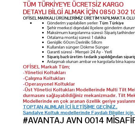
TÜM TÜRKİYE'YE ÜCRETSİZ KARGO
DETAYLI BİLGİ ALMAK İÇİN 0850 302 
OFİSEL MARKALI ÜRÜNLERİMİZ ÜRETİM YAPILMAKTA OLUP
Gönderim yapılabilen yerler:
Tüm Türkiye
Şehir merkezi dışındaki ilçelere gönderim dur
Maksimum kargolanma süresi: Sipariş tarihinde
Ortalama montaj süresi: 1 dakika
Genişlik: 60cm Derinlik: 58cm
Kullanılan sünger: Dökme Sünger
Garanti süresi - Menşei: 24 Ay - Yerli
Sipariş bazlı üretim-tedarik yapıldığından sipari
Anlaşmalı olunan ambar ve kargolarla bina kapıs
OFİSEL Markalı Tüm;
-Yönetici Koltukları
-Çalışma Koltukları
-Operasyonel Koltuklar
-Üst Yönetici Koltukları Modellerinde Multi Tilt M
durmasını sağlayabildiğiniz mekanizmadır. Tilt Me
Modellerinde en çok aranan özellik geriye yaslanma
TOPTAN ALIMLAR İÇİ İLETİŞİME GEÇİNİZ..
Sandalye Koltuk modellerinde Faydalı Bilgiler için
#AVANTAJ AVN 0014 MİSAFİ