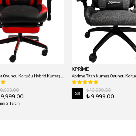
XPRİME
Xprime Tyler Oyuncu Koltuğu Hybrid Kumaş Kırmızı
Xprime Titan Kumaş Oyuncu Koltuğ
20,999.00
₺ 10,999.00
%
9
19,999.00
₺ 9,999.00
imi 2 Tercih