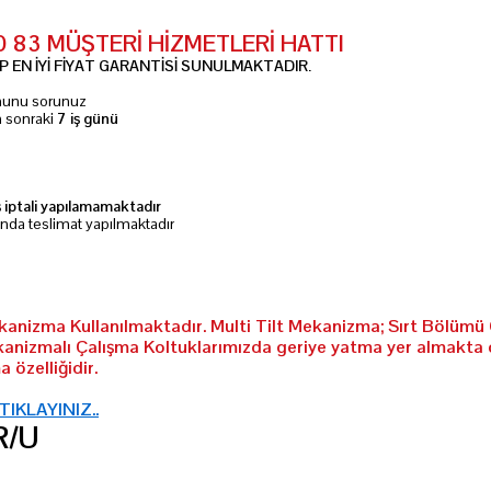
10 83 MÜŞTERİ HİZMETLERİ HATTI
 EN İYİ FİYAT GARANTİSİ SUNULMAKTADIR.
umunu sorunuz
n sonraki
7 iş günü
ş iptali yapılamamaktadır
ında teslimat yapılmaktadır
ekanizma Kullanılmaktadır. Multi Tilt Mekanizma; Sırt Bölümü 
kanizmalı Çalışma Koltuklarımızda geriye yatma yer almakta 
 özelliğidir.
 TIKLAYINIZ..
R/U