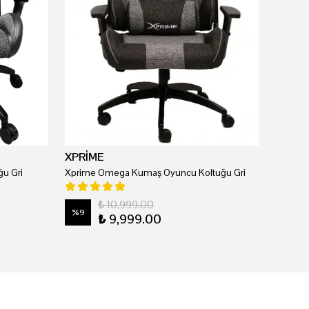
XPRİME
u Gri
Xprime Omega Kumaş Oyuncu Koltuğu Gri
₺ 10,999.00
%
9
₺ 9,999.00