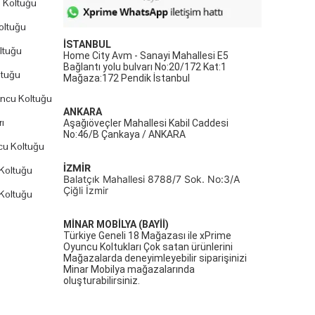
 Koltuğu
oltuğu
İSTANBUL
ltuğu
Home City Avm - Sanayi Mahallesi E5
Bağlantı yolu bulvarı No:20/172 Kat:1
ltuğu
Mağaza:172 Pendik İstanbul
uncu Koltuğu
ANKARA
ı
Aşağıöveçler Mahallesi Kabil Caddesi
No:46/B Çankaya / ANKARA
cu Koltuğu
İZMİR
Koltuğu
Balatçık Mahallesi 8788/7 Sok. No:3/A
Çiğli İzmir
Koltuğu
MİNAR MOBİLYA (BAYİİ)
Türkiye Geneli 18 Mağazası ile xPrime
Oyuncu Koltukları Çok satan ürünlerini
Mağazalarda deneyimleyebilir siparişinizi
Minar Mobilya mağazalarında
oluşturabilirsiniz.