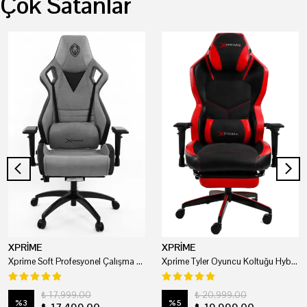
Çok Satanlar
XPRİME
XPRİME
Xprime Soft Profesyonel Çalışma Ve Oyuncu Koltuğu
Xprime Tyler Oyuncu Koltuğu Hybrid Kumaş Kırmızı
₺ 17,999.00
₺ 20,999.00
%
3
%
5