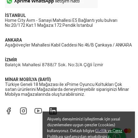
İSTANBUL
Home City Avm - Sanayi Mahallesi E5 Bağlantı yolu bulvarı
No:20/172 Kat:1 Mağaza:172 Pendik İstanbul
ANKARA
Aşağıöveçler Mahallesi Kabil Caddesi No:46/B Çankaya / ANKARA
İZMİR
Balatçık Mahallesi 8788/7 Sok. No:3/A Çiğli İzmir
MİNAR MOBİLYA (BAYİİ)
Türkiye Geneli 18 Mağazası ile xPrime Oyuncu Koltukları Çok
satan ürünlerini Mağazalarda deneyimleyebilir siparişinizi Minar
Mobilya mağazalarında oluşturabilirsiniz.
Alışveriş deneyiminizi iyileştirmek için yasal
düzenlemelere uygun çerezler (cookies)
kullanıyoruz. Detaylı bilgiye
Gizlilik ve Çerez
Politikası
sayfamızdan erişebilirsiniz.