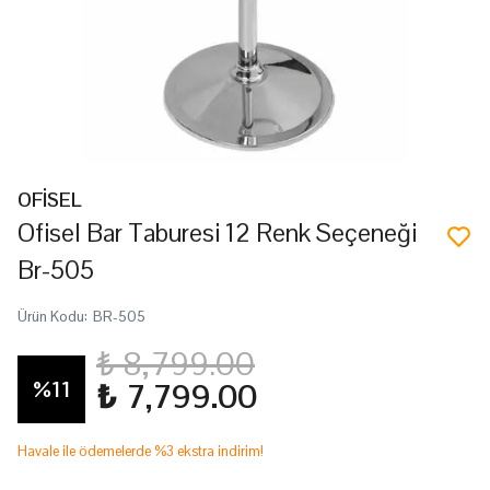
OFİSEL
Ofisel Bar Taburesi 12 Renk Seçeneği
Br-505
Ürün Kodu
:
BR-505
₺ 8,799.00
%
11
₺ 7,799.00
Havale ile ödemelerde %3 ekstra indirim!