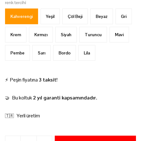
renk tercihi
Kahverengi
Yeşil
Çöl Beji
Beyaz
Gri
Krem
Kırmızı
Siyah
Turuncu
Mavi
Pembe
Sarı
Bordo
Lila
⚡ Peşin fiyatına
3 taksit!
Bu koltuk
2 yıl garanti kapsamındadır.
🤝
Yerli üretim
🇹🇷