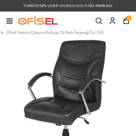
TÜRKIYE'NIN LIDER OYUNCU KOLTUĞU MARKASI!
0
Ofisel Derince Çalışma Koltuğu 12 Renk Seçeneği Drc 158