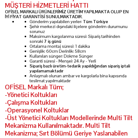
MÜŞTERİ HİZMETLERİ HATTI
OFİSEL MARKALI ÜRÜNLERİMİZ ÜRETİM YAPILMAKTA OLUP EN
İYİ FİYAT GARANTİSİ SUNULMAKTADIR.
Gönderim yapılabilen yerler:
Tüm Türkiye
Şehir merkezi dışındaki ilçelere gönderim durumunu
sorunuz
Maksimum kargolanma süresi: Sipariş tarihinden
sonraki
7 iş günü
Ortalama montaj süresi: 1 dakika
Genişlik: 60cm Derinlik: 58cm
Kullanılan sünger: Dökme Sünger
Garanti süresi - Menşei: 24 Ay - Yerli
Sipariş bazlı üretim-tedarik yapıldığından sipariş iptali
yapılamamaktadır
Anlaşmalı olunan ambar ve kargolarla bina kapısında
teslimat yapılmaktadır
OFİSEL Markalı Tüm;
-Yönetici Koltukları
-Çalışma Koltukları
-Operasyonel Koltuklar
-Üst Yönetici Koltukları Modellerinde Multi Tilt
Mekanizma Kullanılmaktadır. Multi Tilt
Mekanizma; Sırt Bölümü Geriye Yaslanabilen