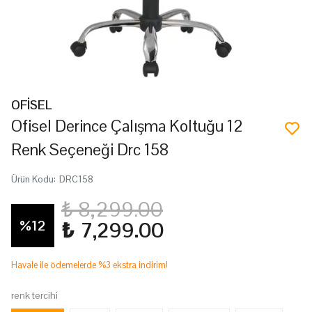
OFİSEL
Ofisel Derince Çalışma Koltuğu 12
Renk Seçeneği Drc 158
Ürün Kodu
:
DRC158
₺ 8,299.00
%
12
₺ 7,299.00
Havale ile ödemelerde %3 ekstra indirim!
renk tercihi