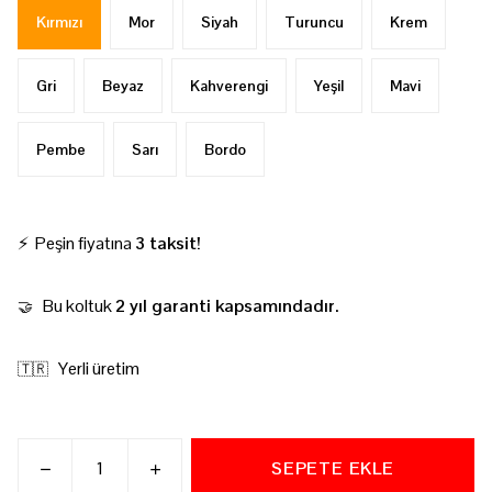
Kırmızı
Mor
Siyah
Turuncu
Krem
Gri
Beyaz
Kahverengi
Yeşil
Mavi
Pembe
Sarı
Bordo
⚡ Peşin fiyatına
3 taksit!
Bu koltuk
2 yıl garanti kapsamındadır.
🤝
Yerli üretim
🇹🇷
SEPETE EKLE