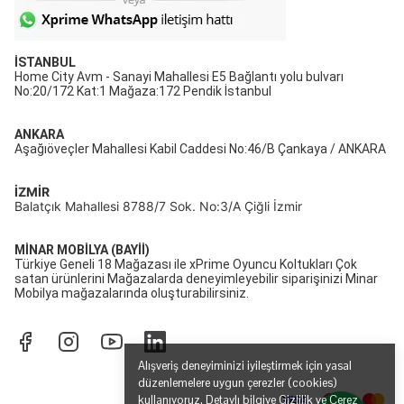
İSTANBUL
Home City Avm - Sanayi Mahallesi E5 Bağlantı yolu bulvarı
No:20/172 Kat:1 Mağaza:172 Pendik İstanbul
ANKARA
Aşağıöveçler Mahallesi Kabil Caddesi No:46/B Çankaya / ANKARA
İZMİR
Balatçık Mahallesi 8788/7 Sok. No:3/A Çiğli İzmir
MİNAR MOBİLYA (BAYİİ)
Türkiye Geneli 18 Mağazası ile xPrime Oyuncu Koltukları Çok
satan ürünlerini Mağazalarda deneyimleyebilir siparişinizi Minar
Mobilya mağazalarında oluşturabilirsiniz.
Alışveriş deneyiminizi iyileştirmek için yasal
düzenlemelere uygun çerezler (cookies)
kullanıyoruz. Detaylı bilgiye
Gizlilik ve Çerez