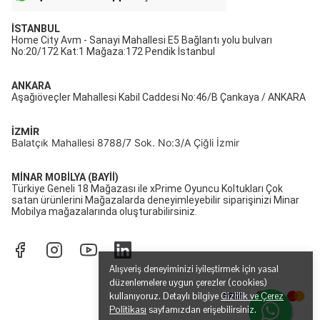
İSTANBUL
Home City Avm - Sanayi Mahallesi E5 Bağlantı yolu bulvarı
No:20/172 Kat:1 Mağaza:172 Pendik İstanbul
ANKARA
Aşağıöveçler Mahallesi Kabil Caddesi No:46/B Çankaya / ANKARA
İZMİR
Balatçık Mahallesi 8788/7 Sok. No:3/A Çiğli İzmir
MİNAR MOBİLYA (BAYİİ)
Türkiye Geneli 18 Mağazası ile xPrime Oyuncu Koltukları Çok
satan ürünlerini Mağazalarda deneyimleyebilir siparişinizi Minar
Mobilya mağazalarında oluşturabilirsiniz.
Alışveriş deneyiminizi iyileştirmek için yasal
düzenlemelere uygun çerezler (cookies)
kullanıyoruz. Detaylı bilgiye
Gizlilik ve Çerez
Politikası
sayfamızdan erişebilirsiniz.