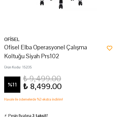
OFİSEL
Ofisel Elba Operasyonel Çalışma
Koltuğu Siyah Prs102
Ürün Kodu
:
15235
₺ 9,499.00
%
11
₺ 8,499.00
Havale ile ödemelerde %3 ekstra indirim!
⚡ Peşin fiyatına
3 taksit!