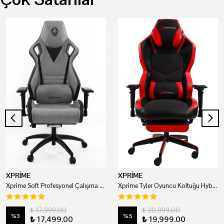
XPRİME
XPRİME
Xprime Soft Profesyonel Çalışma Ve Oyuncu Koltuğu
Xprime Tyler Oyuncu Koltuğu Hybrid Kumaş Kırmızı
₺ 17,999.00
₺ 20,999.00
%
3
%
5
₺ 17,499.00
₺ 19,999.00