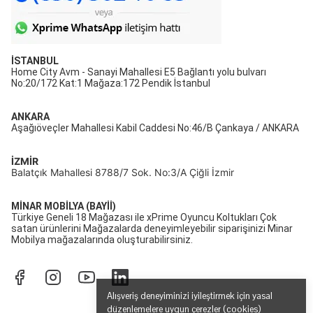
İSTANBUL
Home City Avm - Sanayi Mahallesi E5 Bağlantı yolu bulvarı
No:20/172 Kat:1 Mağaza:172 Pendik İstanbul
ANKARA
Aşağıöveçler Mahallesi Kabil Caddesi No:46/B Çankaya / ANKARA
İZMİR
Balatçık Mahallesi 8788/7 Sok. No:3/A Çiğli İzmir
MİNAR MOBİLYA (BAYİİ)
Türkiye Geneli 18 Mağazası ile xPrime Oyuncu Koltukları Çok
satan ürünlerini Mağazalarda deneyimleyebilir siparişinizi Minar
Mobilya mağazalarında oluşturabilirsiniz.
Alışveriş deneyiminizi iyileştirmek için yasal
düzenlemelere uygun çerezler (cookies)