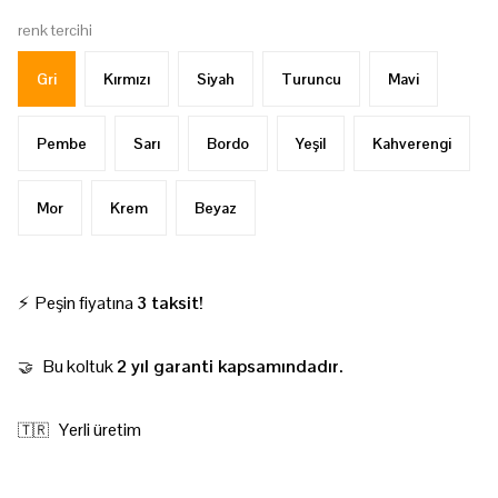
renk tercihi
Gri
Kırmızı
Siyah
Turuncu
Mavi
Pembe
Sarı
Bordo
Yeşil
Kahverengi
Mor
Krem
Beyaz
⚡ Peşin fiyatına
3 taksit!
Bu koltuk
2 yıl garanti kapsamındadır.
🤝
Yerli üretim
🇹🇷