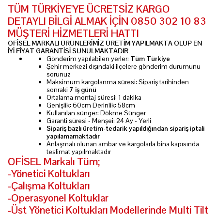
TÜM TÜRKİYE'YE ÜCRETSİZ KARGO
DETAYLI BİLGİ ALMAK İÇİN 0850 302 10 83
MÜŞTERİ HİZMETLERİ HATTI
OFİSEL MARKALI ÜRÜNLERİMİZ ÜRETİM YAPILMAKTA OLUP EN
İYİ FİYAT GARANTİSİ SUNULMAKTADIR.
Gönderim yapılabilen yerler:
Tüm Türkiye
Şehir merkezi dışındaki ilçelere gönderim durumunu
sorunuz
Maksimum kargolanma süresi: Sipariş tarihinden
sonraki
7 iş günü
Ortalama montaj süresi: 1 dakika
Genişlik: 60cm Derinlik: 58cm
Kullanılan sünger: Dökme Sünger
Garanti süresi - Menşei: 24 Ay - Yerli
Sipariş bazlı üretim-tedarik yapıldığından sipariş iptali
yapılamamaktadır
Anlaşmalı olunan ambar ve kargolarla bina kapısında
teslimat yapılmaktadır
OFİSEL Markalı Tüm;
-Yönetici Koltukları
-Çalışma Koltukları
-Operasyonel Koltuklar
-Üst Yönetici Koltukları Modellerinde Multi Tilt