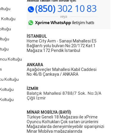
ltuğu
 Koltuğu
oltuğu
İSTANBUL
ltuğu
Home City Avm - Sanayi Mahallesi E5
Bağlantı yolu bulvarı No:20/172 Kat:1
ltuğu
Mağaza:172 Pendik İstanbul
uncu Koltuğu
ANKARA
ı
Aşağıöveçler Mahallesi Kabil Caddesi
No:46/B Çankaya / ANKARA
cu Koltuğu
İZMİR
Koltuğu
Balatçık Mahallesi 8788/7 Sok. No:3/A
Çiğli İzmir
Koltuğu
MİNAR MOBİLYA (BAYİİ)
Türkiye Geneli 18 Mağazası ile xPrime
Oyuncu Koltukları Çok satan ürünlerini
Mağazalarda deneyimleyebilir siparişinizi
Minar Mobilya mağazalarında