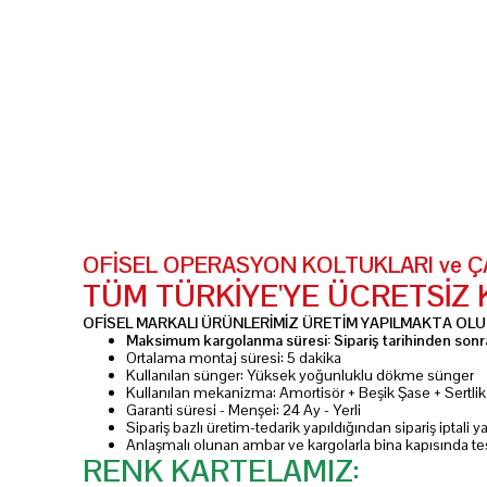
OFİSEL OPERASYON KOLTUKLARI ve ÇAL
TÜM TÜRKİYE'YE ÜCRETSİZ
OFİSEL MARKALI ÜRÜNLERİMİZ ÜRETİM YAPILMAKTA OLUP
Maksimum kargolanma süresi: Sipariş tarihinden sonra
Ortalama montaj süresi: 5 dakika
Kullanılan sünger: Yüksek yoğunluklu dökme sünger
Kullanılan mekanizma: Amortisör + Beşik Şase + Sertl
Garanti süresi - Menşei: 24 Ay - Yerli
Sipariş bazlı üretim-tedarik yapıldığından sipariş iptali
Anlaşmalı olunan ambar ve kargolarla bina kapısında te
RENK KARTELAMIZ: