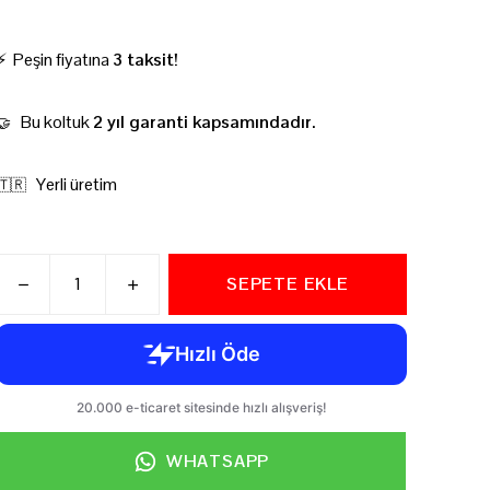
⚡ Peşin fiyatına
3 taksit!
Bu koltuk
2 yıl garanti kapsamındadır.
🤝
Yerli üretim
🇹🇷
SEPETE EKLE
WHATSAPP