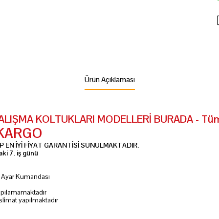
Ürün Açıklaması
IŞMA KOLTUKLARI MODELLERİ BURADA - Tüm Re
 KARGO
 EN İYİ FİYAT GARANTİSİ SUNULMAKTADIR.
ki 7. iş günü
ik Ayar Kumandası
 yapılamamaktadır
slimat yapılmaktadır