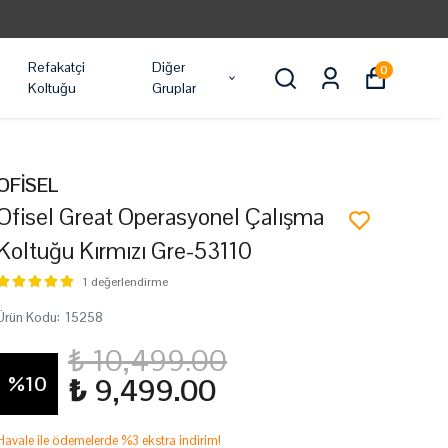
Refakatçi
Diğer
0
Koltuğu
Gruplar
OFİSEL
Ofisel Great Operasyonel Çalışma
Koltuğu Kırmızı Gre-53110
1 değerlendirme
Ürün Kodu
:
15258
₺ 10,499.00
%
10
₺ 9,499.00
Havale ile ödemelerde %3 ekstra indirim!