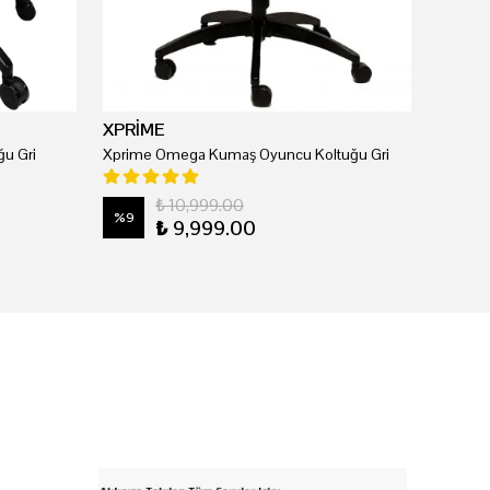
XPRİME
u Gri
Xprime Omega Kumaş Oyuncu Koltuğu Gri
₺ 10,999.00
%
9
₺ 9,999.00