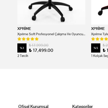
XPRİME
XPRİME
Xprime Soft Profesyonel Çalışma Ve Oyuncu Koltuğu
₺ 17,999.00
₺ 
%
3
%
5
₺ 17,499.00
₺ 
2 Tercih
1 Kolçak Seç
Ofisel Kurumsal
Kategoriler