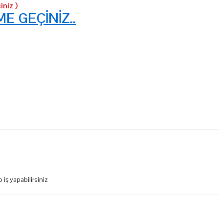
iniz )
ME GEÇİNİZ..
 iş yapabilirsiniz