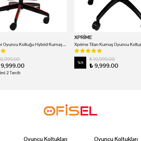
XPRİME
Xprime Tyler Oyuncu Koltuğu Hybrid Kumaş Kırmızı
Xprime Titan Kumaş Oyuncu Koltuğ
20,999.00
₺ 10,999.00
%
9
19,999.00
₺ 9,999.00
imi 2 Tercih
Oyuncu Koltukları
Oyuncu Koltukları