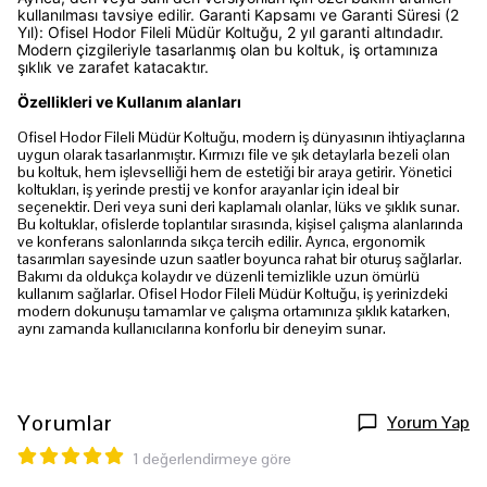
kullanılması tavsiye edilir. Garanti Kapsamı ve Garanti Süresi (2
Yıl): Ofisel Hodor Fileli Müdür Koltuğu, 2 yıl garanti altındadır.
Modern çizgileriyle tasarlanmış olan bu koltuk, iş ortamınıza
şıklık ve zarafet katacaktır.
Özellikleri ve Kullanım alanları
Ofisel Hodor Fileli Müdür Koltuğu, modern iş dünyasının ihtiyaçlarına
uygun olarak tasarlanmıştır. Kırmızı file ve şık detaylarla bezeli olan
bu koltuk, hem işlevselliği hem de estetiği bir araya getirir. Yönetici
koltukları, iş yerinde prestij ve konfor arayanlar için ideal bir
seçenektir. Deri veya suni deri kaplamalı olanlar, lüks ve şıklık sunar.
Bu koltuklar, ofislerde toplantılar sırasında, kişisel çalışma alanlarında
ve konferans salonlarında sıkça tercih edilir. Ayrıca, ergonomik
tasarımları sayesinde uzun saatler boyunca rahat bir oturuş sağlarlar.
Bakımı da oldukça kolaydır ve düzenli temizlikle uzun ömürlü
kullanım sağlarlar. Ofisel Hodor Fileli Müdür Koltuğu, iş yerinizdeki
modern dokunuşu tamamlar ve çalışma ortamınıza şıklık katarken,
aynı zamanda kullanıcılarına konforlu bir deneyim sunar.
Yorumlar
Yorum Yap
1 değerlendirmeye göre