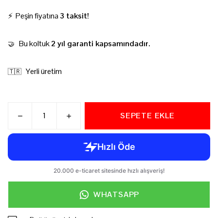
⚡ Peşin fiyatına
3 taksit!
Bu koltuk
2 yıl garanti kapsamındadır.
🤝
Yerli üretim
🇹🇷
SEPETE EKLE
WHATSAPP