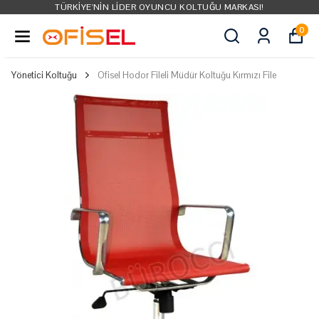
TÜRKIYE'NIN LIDER OYUNCU KOLTUĞU MARKASI!
0
Yönetici Koltuğu
Ofisel Hodor Fileli Müdür Koltuğu Kırmızı File