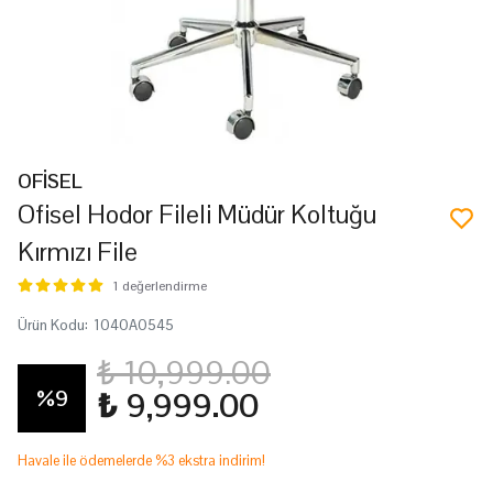
OFİSEL
Ofisel Hodor Fileli Müdür Koltuğu
Kırmızı File
1 değerlendirme
Ürün Kodu
:
1040A0545
₺ 10,999.00
%
9
₺ 9,999.00
Havale ile ödemelerde %3 ekstra indirim!