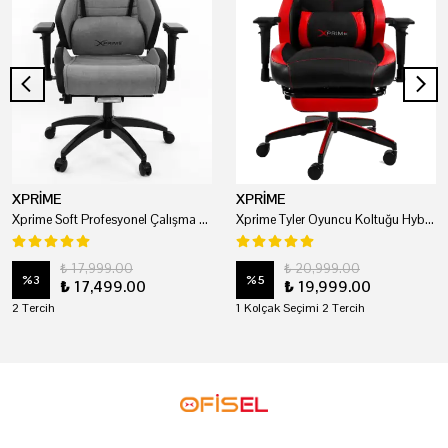
XPRİME
XPRİME
Xprime Soft Profesyonel Çalışma Ve Oyuncu Koltuğu
Xprime Tyler Oyuncu Koltuğu Hybrid Kumaş Kırmızı
₺ 17,999.00
₺ 20,999.00
%
3
%
5
₺ 17,499.00
₺ 19,999.00
2 Tercih
1 Kolçak Seçimi 2 Tercih