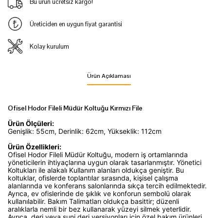
Bu ürün ücretsiz kargo!
Üreticiden en uygun fiyat garantisi
Kolay kurulum
Ürün Açıklaması
Ofisel Hodor Fileli Müdür Koltuğu Kırmızı File
Ürün Ölçüleri:
Genişlik: 55cm, Derinlik: 62cm, Yükseklik: 112cm
Ürün Özellikleri:
Ofisel Hodor Fileli Müdür Koltuğu, modern iş ortamlarında
yöneticilerin ihtiyaçlarına uygun olarak tasarlanmıştır. Yönetici
Koltukları ile alakalı Kullanım alanları oldukça geniştir. Bu
koltuklar, ofislerde toplantılar sırasında, kişisel çalışma
alanlarında ve konferans salonlarında sıkça tercih edilmektedir.
Ayrıca, ev ofislerinde de şıklık ve konforun sembolü olarak
kullanılabilir. Bakım Talimatları oldukça basittir; düzenli
aralıklarla nemli bir bez kullanarak yüzeyi silmek yeterlidir.
Ayrıca, deri veya suni deri versiyonları için özel bakım ürünleri